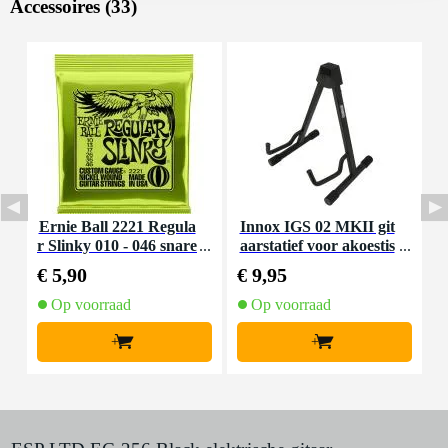
Accessoires (33)
Ernie Ball 2221 Regula
Innox IGS 02 MKII git
I
r Slinky 010 - 046 snare
aarstatief voor akoestis
nset voor elektrische git
che gitaar
€ 5,90
€ 9,95
€
aar
Op voorraad
Op voorraad
+
+