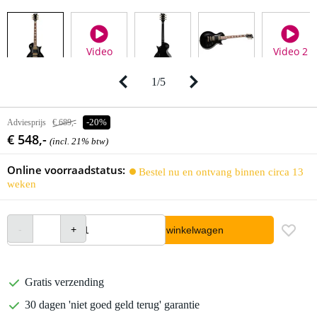
Video
Video 2
1
/
5
Adviesprijs
€ 689,-
-20%
€ 548,-
(incl. 21% btw)
Online voorraadstatus:
Bestel nu en ontvang binnen circa 13
weken
In winkelwagen
Gratis verzending
30 dagen 'niet goed geld terug' garantie