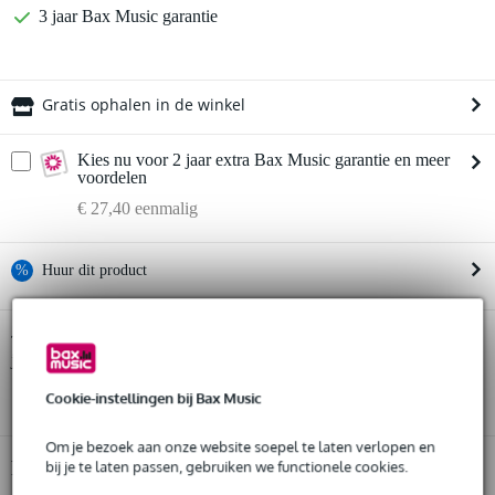
3 jaar Bax Music garantie
Gratis ophalen in de winkel
Kies nu voor 2 jaar extra Bax Music garantie en meer
voordelen
€ 27,40 eenmalig
%
Huur dit product
Huur dit product al vanaf 39 euro per maand
ESP LTD EC-256 Black elektrische gitaar
Twijfel je of de
bij
Huur meerdere producten tegelijk: min. € 300,- en max.
je past? Doe de check.
€ 2.500,-
Start de check
Gratis
Cookie-instellingen bij Bax Music
thuisbezorgd of op te halen in de winkel
Al na 4 maanden maandelijks opzegbaar
De mogelijkheid om je product(en) met korting te kopen
Om je bezoek aan onze website soepel te laten verlopen en
Snelle vervanging door Bax Music bij een defect
Productinformatie
bij je te laten passen, gebruiken we functionele cookies.