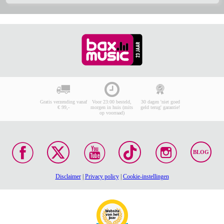
Gratis verzending vanaf
Voor 23:00 besteld,
30 dagen 'niet goed
€ 99,-
morgen in huis (mits
geld terug' garantie!
op voorraad)
BLOG
Disclaimer
|
Privacy policy
|
Cookie-instellingen