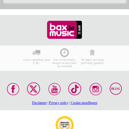
Gratis verzending vanaf
Voor 23:00 besteld,
30 dagen 'niet goed
€ 99,-
morgen in huis (mits
geld terug' garantie!
op voorraad)
BLOG
Disclaimer
|
Privacy policy
|
Cookie-instellingen