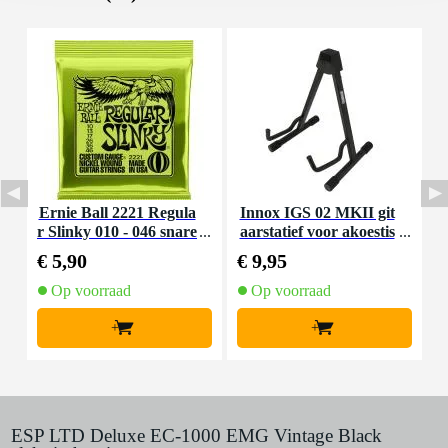
Ernie Ball 2221 Regula
Innox IGS 02 MKII git
I
r Slinky 010 - 046 snare
aarstatief voor akoestis
nset voor elektrische git
che gitaar
€ 5,90
€ 9,95
€
aar
Op voorraad
Op voorraad
+
+
ESP LTD Deluxe EC-1000 EMG Vintage Black