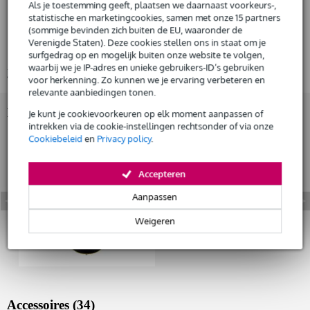
Als je toestemming geeft, plaatsen we daarnaast voorkeurs-,
elektrische gitaar
statistische en marketingcookies, samen met onze 15 partners
Huur dit product
(sommige bevinden zich buiten de EU, waaronder de
kleur: matzwart (Vintage Black)
Verenigde Staten). Deze cookies stellen ons in staat om je
body-materiaal: mahonie (mahogany)
surfgedrag op en mogelijk buiten onze website te volgen,
waarbij we je IP-adres en unieke gebruikers-ID’s gebruiken
Bekijk alle productspecificaties
voor herkenning. Zo kunnen we je ervaring verbeteren en
relevante aanbiedingen tonen.
Bekijk ook eens (1)
Je kunt je cookievoorkeuren op elk moment aanpassen of
intrekken via de cookie-instellingen rechtsonder of via onze
Cookiebeleid
en
Privacy policy
.
Accepteren
Aanpassen
Weigeren
Accessoires (34)