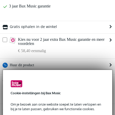
3 jaar Bax Music garantie
Gratis ophalen in de winkel
Kies nu voor 2 jaar extra Bax Music garantie en meer
voordelen
€ 58,40 eenmalig
%
Huur dit product
Huur dit product al vanaf 83 euro per maand
ESP LTD Deluxe EC-1000 EMG Vintage
Twijfel je of de
Black elektrische gitaar
Huur meerdere producten tegelijk: min. € 300,- en max.
bij je past? Doe de check.
€ 2.500,-
Cookie-instellingen bij Bax Music
Start de check
Gratis
thuisbezorgd of op te halen in de winkel
Al na 4 maanden maandelijks opzegbaar
Om je bezoek aan onze website soepel te laten verlopen en
De mogelijkheid om je product(en) met korting te kopen
bij je te laten passen, gebruiken we functionele cookies.
Snelle vervanging door Bax Music bij een defect
Productinformatie