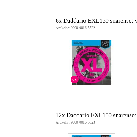
6x Daddario EXL150 snarenset vo
Artikelnr: 9000-0016-5522
6x
12x Daddario EXL150 snarenset v
Artikelnr: 9000-0016-5523