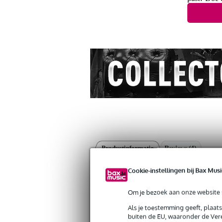
Productinformatie
Reviews
(4)
Daddario EXL150 snarenset voor 12-sna
Cookie-instellingen bij Bax Musi
Artikelnr:
ABM-157023
Servicebelofte
Om je bezoek aan onze website s
Als je toestemming geeft, plaat
Bax Music Garantie
: Op dit product krij
buiten de EU, waaronder de Vere