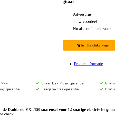
gitaar
Adviesprijs
Jouw voordeel
Nu als combinatie voor
In mijn winkelwagen
Productinformatie
 99,-
3 jaar Bax Music garantie
Grati
ug' garantie
Laagste-prijs-garantie
Grati
of de
Daddario EXL150 snarenset voor 12-snarige elektrische gitaa
de check.