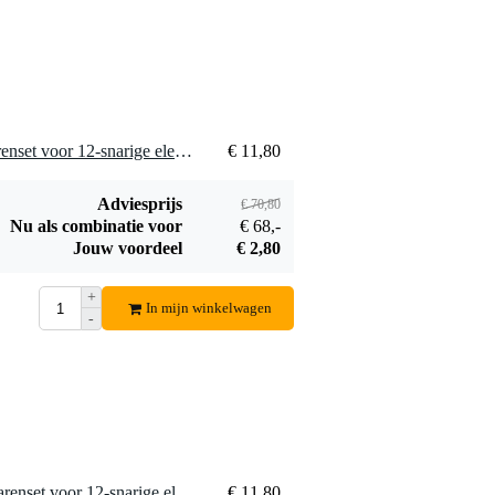
6 x Daddario EXL150 snarenset voor 12-snarige elektrische gitaar
€ 11,80
Adviesprijs
€ 70,80
Nu als combinatie voor
€ 68,-
Jouw voordeel
€ 2,80
+
In mijn winkelwagen
-
12 x Daddario EXL150 snarenset voor 12-snarige elektrische gitaar
€ 11,80