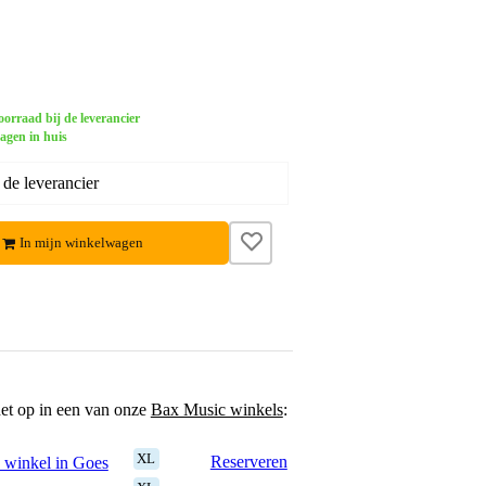
orraad bij de leverancier
dagen in huis
 de leverancier
In mijn winkelwagen
het op in een van onze
Bax Music winkels
:
XL
Reserveren
 winkel in Goes