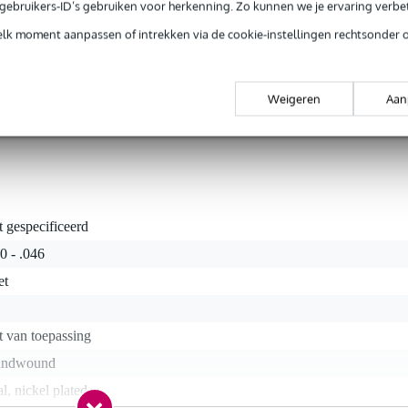
e gebruikers-ID’s gebruiken voor herkenning. Zo kunnen we je ervaring verb
rieksfouten.
elk moment aanpassen of intrekken via de cookie-instellingen rechtsonder 
is een 010 - 046 set voor uw 12-snarige elektrische gitaar. De snare
Weigeren
Aan
 nikkel omwonden staal voor een heldere en volle klank met uitstekend
t gespecificeerd
0 - .046
et
t van toepassing
undwound
al, nickel plated