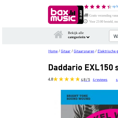
op b
Gratis verzending vana
Voor 23:00 besteld, mo
Bekijk alle
categorieën
Home
Gitaar
Gitaarsnaren
Elektrische 
/
/
/
Daddario EXL150 s
4.8
4,8 / 5
4
reviews
s