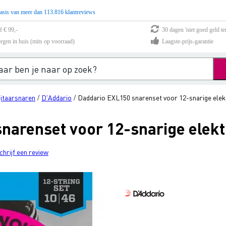
asis van meer dan 113.816 klantreviews
f € 99,-
30 dagen 'niet goed geld te
rgen in huis (mits op voorraad)
Laagste-prijs-garantie
gitaarsnaren
D'Addario
Daddario EXL150 snarenset voor 12-snarige elekt
/
/
narenset voor 12-snarige elektr
chrijf een review