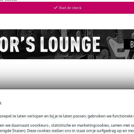
Start de check
rige elektrische gitaar
c
oepel te laten verlopen en bij je te laten passen, gebruiken we functionele 
sen we daarnaast voorkeurs-, statistische en marketingcookies, samen met 
g je alleen garantie op fabrieksfouten.
nigde Staten). Deze cookies stellen ons in staat om je surfgedrag op en mog