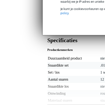
waarbij we je IP-adres en uniek
Op dit product krijg je alleen garantie op fab
Je kunt je cookievoorkeuren op 
policy
.
Algemeen
Deze EXL150 snarenset van D'Addario 
zijn gemaakt van hoogwaardig staal en
intonatie.
Specificaties
Productkenmerken
Duurzaamheid product
nie
Snaardikte set
.01
Set / los
1 s
Aantal snaren
12
Snaardikte los
nie
Omwinding
ro
Materiaal snaren
sta