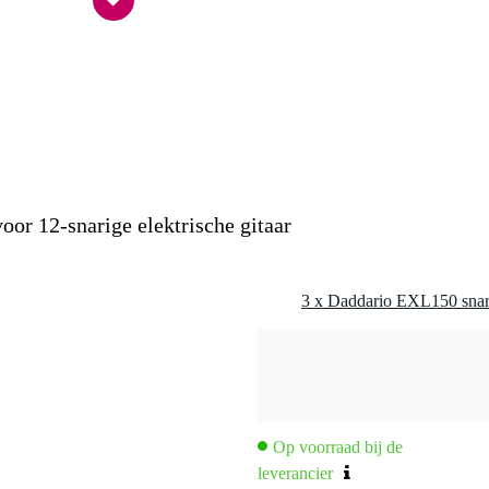
t van toepassing
nee
nee
0 gr
0 x 11,0 x 0,5 cm
or 12-snarige elektrische gitaar
sche gitaren
8/017 - 012/026w - 018/036w - 026w/046w
Op voorraad bij de
leverancier