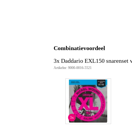
Toonhoogte losse snaar
nie
Voorzien van coating
Omwonden G-snaar
Gewicht en afmetingen inclusief verpakking
Gewicht
10
(incl. verpakking)
Combinatievoordeel
Afmeting
11,
(incl. verpakking)
3x Daddario EXL150 snarenset vo
Productspecificaties
Artikelnr: 9000-0016-5521
set van 12 snaren
geschikt voor: 12-snarige elektri
materiaal: staal, vernikkeld staal
maten: 010/010 - 013/013 - 00
3x