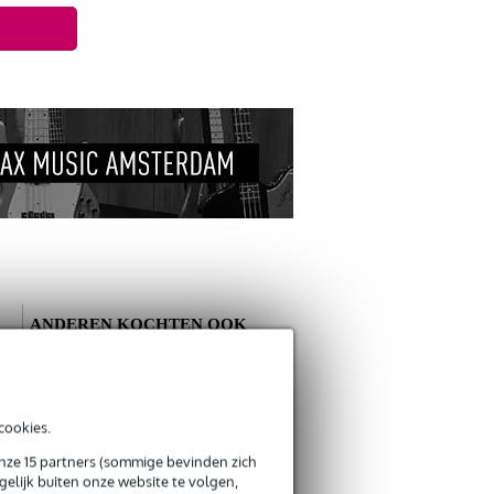
ANDEREN KOCHTEN OOK
Schrijf zelf een review
cookies.
Je naam
onze 15 partners (sommige bevinden zich
Filip
28 juli 2025
Fazley SW01
elijk buiten onze website te volgen,