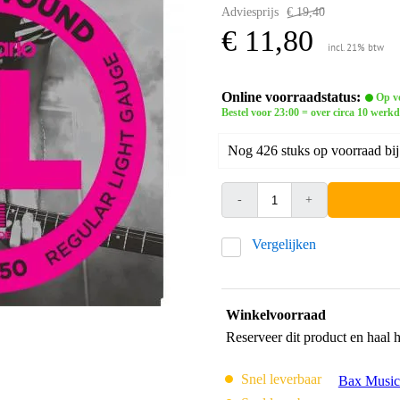
Adviesprijs
€ 19,40
€ 11,80
incl. 21% btw
Online voorraadstatus:
Op vo
Bestel voor 23:00 = over circa 10 werk
Nog 426 stuks op voorraad bij
-
+
Vergelijken
Winkelvoorraad
Reserveer dit product en haal 
Snel leverbaar
Bax Music