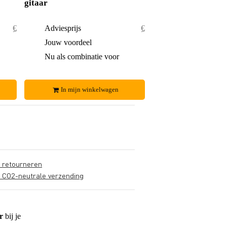
gitaar
€ 35,40
Adviesprijs
€ 70,80
€ 1,40
Jouw voordeel
€ 2,80
€ 34,-
Nu als combinatie voor
€ 68,-
In mijn winkelwagen
s retourneren
s CO2-neutrale verzending
r
bij je