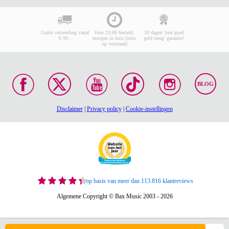
Gratis verzending vanaf
Voor 23:00 besteld,
30 dagen 'niet goed
€ 99,-
morgen in huis (mits
geld terug' garantie!
op voorraad)
BLOG
Disclaimer
|
Privacy policy
|
Cookie-instellingen
op basis van meer dan 113.816 klantreviews
Algemene Copyright © Bax Music 2003 - 2026