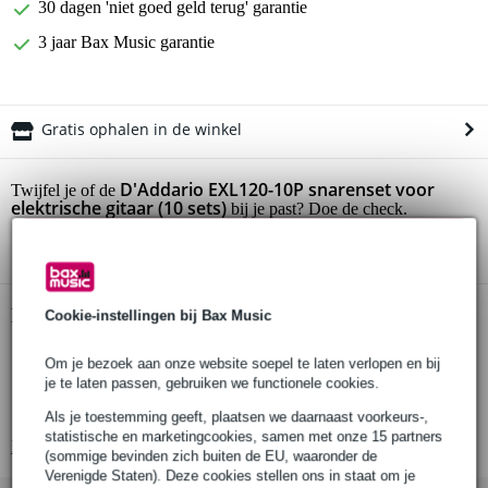
30 dagen 'niet goed geld terug' garantie
3 jaar Bax Music garantie
Gratis ophalen in de winkel
D'Addario EXL120-10P snarenset voor
Twijfel je of de
elektrische gitaar (10 sets)
bij je past? Doe de check.
Start de check
Productinformatie
Cookie-instellingen bij Bax Music
10 sets van 6 snaren
Om je bezoek aan onze website soepel te laten verlopen en bij
geschikt voor: elektrische gitaar
je te laten passen, gebruiken we functionele cookies.
materiaal: staal, vernikkeld staal
Als je toestemming geeft, plaatsen we daarnaast voorkeurs-,
statistische en marketingcookies, samen met onze 15 partners
Bekijk alle productspecificaties
(sommige bevinden zich buiten de EU, waaronder de
Verenigde Staten). Deze cookies stellen ons in staat om je