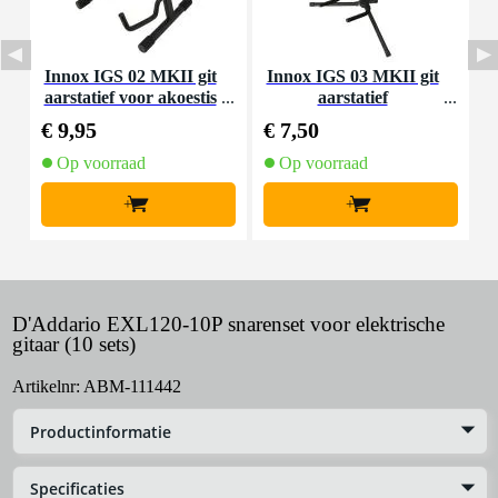
Innox IGS 02 MKII git
Innox IGS 03 MKII git
D
aarstatief voor akoestis
aarstatief
a
che gitaar
€ 9,95
€ 7,50
€
Op voorraad
Op voorraad
+
+
D'Addario EXL120-10P snarenset voor elektrische
gitaar (10 sets)
Artikelnr:
ABM-111442
Productinformatie
Specificaties