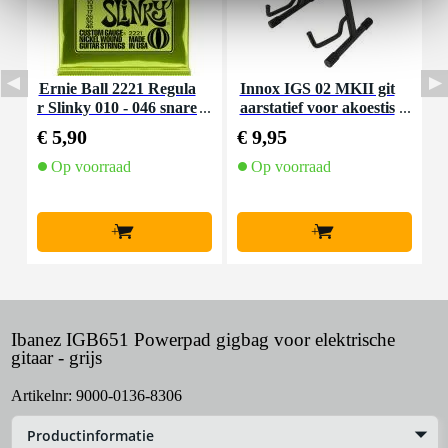
Ernie Ball 2221 Regula
Innox IGS 02 MKII git
I
r Slinky 010 - 046 snare
aarstatief voor akoestis
nset voor elektrische git
che gitaar
€ 5,90
€ 9,95
€
aar
Op voorraad
Op voorraad
+
+
Ibanez IGB651 Powerpad gigbag voor elektrische
gitaar - grijs
Artikelnr:
9000-0136-8306
Productinformatie