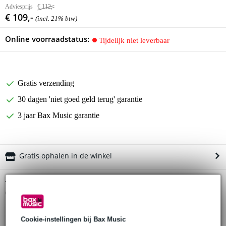
Adviesprijs
€ 112,-
€ 109,-
(incl. 21% btw)
Online voorraadstatus:
Tijdelijk niet leverbaar
Gratis verzending
30 dagen 'niet goed geld terug' garantie
3 jaar Bax Music garantie
Gratis ophalen in de winkel
Ibanez IGB651 Powerpad gigbag voor
Twijfel je of de
elektrische gitaar - grijs
bij je past? Doe de check.
Start de check
Cookie-instellingen bij Bax Music