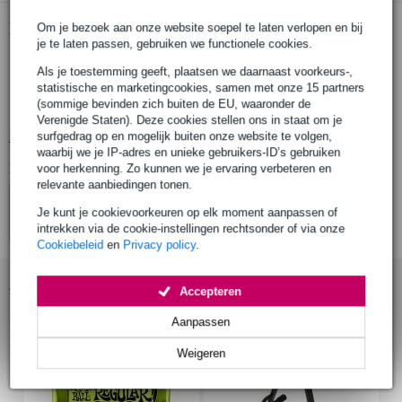
Productinformatie
Om je bezoek aan onze website soepel te laten verlopen en bij
je te laten passen, gebruiken we functionele cookies.
gigbag voor elektrische gitaar
Als je toestemming geeft, plaatsen we daarnaast voorkeurs-,
merk: Ibanez
statistische en marketingcookies, samen met onze 15 partners
(sommige bevinden zich buiten de EU, waaronder de
serie: Powerpad
Verenigde Staten). Deze cookies stellen ons in staat om je
Bekijk alle productspecificaties
surfgedrag op en mogelijk buiten onze website te volgen,
waarbij we je IP-adres en unieke gebruikers-ID’s gebruiken
Bekijk ook eens (4)
voor herkenning. Zo kunnen we je ervaring verbeteren en
relevante aanbiedingen tonen.
Je kunt je cookievoorkeuren op elk moment aanpassen of
intrekken via de cookie-instellingen rechtsonder of via onze
Cookiebeleid
en
Privacy policy
.
Accessoires (42)
Accepteren
Aanpassen
Weigeren