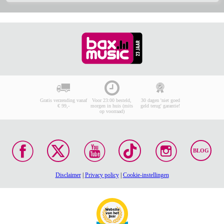
Gratis verzending vanaf
Voor 23:00 besteld,
30 dagen 'niet goed
€ 99,-
morgen in huis (mits
geld terug' garantie!
op voorraad)
BLOG
Disclaimer
|
Privacy policy
|
Cookie-instellingen