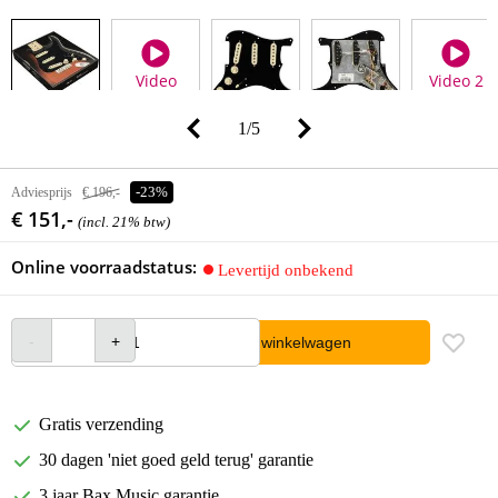
Video
Video 2
1
/
5
Adviesprijs
€ 196,-
-23%
€ 151,-
(incl. 21% btw)
Online voorraadstatus:
Levertijd onbekend
In winkelwagen
Gratis verzending
30 dagen 'niet goed geld terug' garantie
3 jaar Bax Music garantie