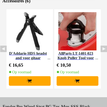
Accessoires (6)
D'Addario HDS headst
AllParts LT-1401-023
F
and voor gitaar
Knob Puller Tool voor
o
St-stijl gitaarknoppen
€ 16,65
€ 10,50
€
Op voorraad
Op voorraad
+
+
Fender Pre-Wired Strat PG Tex-Mex SSS Black