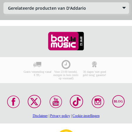
Gerelateerde producten van D'Addario
Gratis verzending vanaf
Voor 23:00 besteld,
30 dagen 'niet goed
€ 99,-
morgen in huis (mits
geld terug' garantie!
op voorraad)
BLOG
Disclaimer
|
Privacy policy
|
Cookie-instellingen