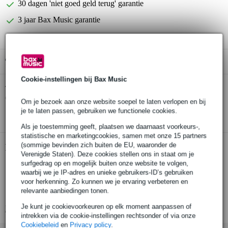
30 dagen 'niet goed geld terug' garantie
3 jaar Bax Music garantie
Gratis ophalen in de winkel
Cookie-instellingen bij Bax Music
D'Addario EXL230 snarenset voor
Twijfel je of de
elektrische basgitaar
bij je past? Doe de check.
Om je bezoek aan onze website soepel te laten verlopen en bij
je te laten passen, gebruiken we functionele cookies.
Start de check
Als je toestemming geeft, plaatsen we daarnaast voorkeurs-,
statistische en marketingcookies, samen met onze 15 partners
(sommige bevinden zich buiten de EU, waaronder de
Productinformatie
Verenigde Staten). Deze cookies stellen ons in staat om je
surfgedrag op en mogelijk buiten onze website te volgen,
set van 4 snaren
waarbij we je IP-adres en unieke gebruikers-ID’s gebruiken
geschikt voor: elektrische basgitaar
voor herkenning. Zo kunnen we je ervaring verbeteren en
relevante aanbiedingen tonen.
materiaal: vernikkeld staal
Je kunt je cookievoorkeuren op elk moment aanpassen of
Bekijk alle productspecificaties
intrekken via de cookie-instellingen rechtsonder of via onze
Cookiebeleid
en
Privacy policy
.