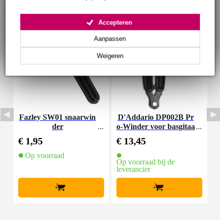
Accessoires (3)
Accepteren
Aanpassen
Weigeren
Fazley SW01 snaarwin
D'Addario DP002B Pr
der
o-Winder voor basgitaa
r
€ 1,95
€ 13,45
€
Op voorraad
Op voorraad bij de
leverancier
+
+