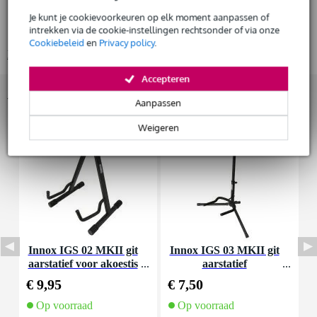
Huur dit product
bodystijl: Original Jumbo
Je kunt je cookievoorkeuren op elk moment aanpassen of
intrekken via de cookie-instellingen rechtsonder of via onze
kleur: naturel, urethaanlak
Cookiebeleid
en
Privacy policy
.
Bekijk alle productspecificaties
Accepteren
Accessoires (21)
Aanpassen
Weigeren
Innox IGS 02 MKII git
Innox IGS 03 MKII git
aarstatief voor akoestis
aarstatief
che gitaar
€ 9,95
€ 7,50
€
Op voorraad
Op voorraad