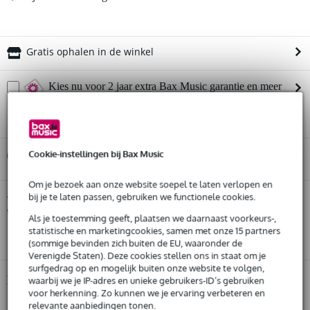
Gratis ophalen in de winkel
Kies nu voor 2 jaar extra Bax Music garantie en meer
voordelen
€ 51,45 eenmalig
Cookie-instellingen bij Bax Music
%
Huur dit product
Om je bezoek aan onze website soepel te laten verlopen en
Huur dit product al vanaf 74 euro per maand
bij je te laten passen, gebruiken we functionele cookies.
Yamaha LL16M ARE elektrisch-akoestische
Twijfel je of de
westerngitaar
Huur meerdere producten tegelijk: min. € 300,- en max.
bij je past? Doe de check.
Als je toestemming geeft, plaatsen we daarnaast voorkeurs-,
€ 2.500,-
statistische en marketingcookies, samen met onze 15 partners
Start de check
Gratis
thuisbezorgd of op te halen in de winkel
(sommige bevinden zich buiten de EU, waaronder de
Al na 4 maanden maandelijks opzegbaar
Verenigde Staten). Deze cookies stellen ons in staat om je
De mogelijkheid om je product(en) met korting te kopen
surfgedrag op en mogelijk buiten onze website te volgen,
Snelle vervanging door Bax Music bij een defect
Productinformatie
waarbij we je IP-adres en unieke gebruikers-ID’s gebruiken
voor herkenning. Zo kunnen we je ervaring verbeteren en
elektrisch-akoestische gitaar
relevante aanbiedingen tonen.