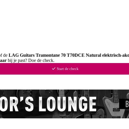
of de
LAG Guitars Tramontane 70 T70DCE Natural elektrisch-ako
taar
bij je past? Doe de check.
Start de check