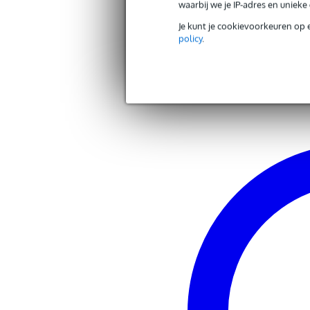
waarbij we je IP-adres en uniek
Houtsoort toets
br
Andere producten van LAG Gu
Je kunt je cookievoorkeuren op 
Houtsoort top
spa
policy
.
Zoek alle producten van het merk LAG Gu
Houtsoort zijkant
sap
Ideale westerngitaar voor
ple
Inclusief hoes
Inclusief koffer
Ingebouwde elektronica
too
Klank westerngitaar
rij
Kleur
hou
Linkshandig
Type body
dr
Gewicht en afmetingen inclusief verpakking
Gewicht
3,0
(incl. verpakking)
Afmeting
10
(incl. verpakking)