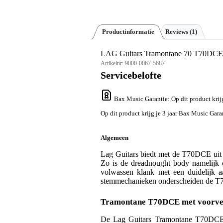
Productinformatie
Reviews
(1)
LAG Guitars Tramontane 70 T70DCE Nat
Artikelnr:
9000-0067-5687
Servicebelofte
Bax Music Garantie
: Op dit product kri
Op dit product krijg je 3 jaar Bax Music Gara
Algemeen
Lag Guitars biedt met de T70DCE uit d
Zo is de dreadnought body namelijk o
volwassen klank met een duidelijk a
stemmechanieken onderscheiden de T7
Tramontane T70DCE met voorve
De Lag Guitars Tramontane T70DCE is