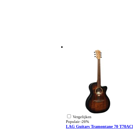
snaren: D’Addario
elektronica
element: piëzo
voorversterker: DirectLâg
regelaars: volume, bass, t
Vergelijken
Populair
-26%
LAG Guitars Tramontane 70 T70ACE B