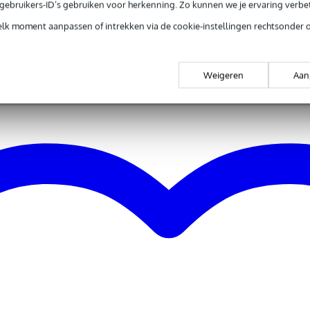
e gebruikers-ID’s gebruiken voor herkenning. Zo kunnen we je ervaring verb
ownwood
itars
elk moment aanpassen of intrekken via de cookie-instellingen rechtsonder 
rren (spruce)
itars
ele
Weigeren
Aan
ctrumspel
nee
nee
nregeling, voorversterker
k en diep
t / naturel
nee
eadnought
 kg
9,0 x 49,5 x 15,0 cm