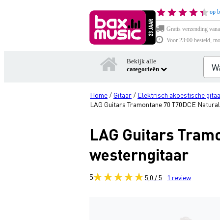
op b
Gratis verzending vana
Voor 23:00 besteld, mo
Bekijk alle
categorieën
Home
Gitaar
Elektrisch akoestische gita
/
/
LAG Guitars Tramontane 70 T70DCE Natural 
LAG Guitars Tramo
westerngitaar
5
5,0 / 5
1
review