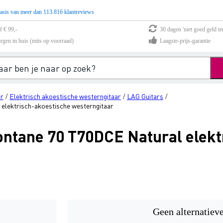
asis van meer dan 113.816 klantreviews
f € 99,-
30 dagen 'niet goed geld te
rgen in huis (mits op voorraad)
Laagste-prijs-garantie
ar
Elektrisch akoestische westerngitaar
LAG Guitars
/
/
/
elektrisch-akoestische westerngitaar
ntane 70 T70DCE Natural elekt
Geen alternatiev