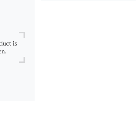
duct is
en.