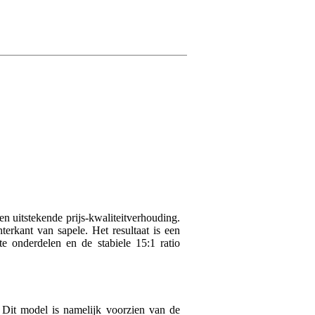
Je kunt voor dit product
Johnny
29 maart 2021
5
Schreef het volgende ov
Geweldig instrument, spe
voor dit geld vind je ech
(ervaren gitarist die dit sc
n uitstekende prijs-kwaliteitverhouding.
rkant van sapele. Het resultaat is een
 onderdelen en de stabiele 15:1 ratio
Dit model is namelijk voorzien van de