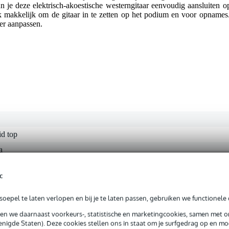
 je deze elektrisch-akoestische westerngitaar eenvoudig aansluiten op
tuk makkelijk om de gitaar in te zetten op het podium en voor opnam
er aanpassen.
id top
a
t gespecificeerd
c
a
ëzo
oepel te laten verlopen en bij je te laten passen, gebruiken we functionele 
ddel
sen we daarnaast voorkeurs-, statistische en marketingcookies, samen met 
nigde Staten). Deze cookies stellen ons in staat om je surfgedrag op en mog
ele