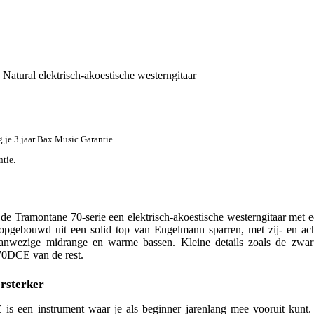
ural elektrisch-akoestische westerngitaar
jg je 3 jaar Bax Music Garantie.
ntie.
e Tramontane 70-serie een elektrisch-akoestische westerngitaar met ee
pgebouwd uit een solid top van Engelmann sparren, met zij- en achte
anwezige midrange en warme bassen. Kleine details zoals de zwarte
0DCE van de rest.
rsterker
 een instrument waar je als beginner jarenlang mee vooruit kunt. 