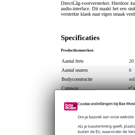
DirectLâg-voorversterker. Hierdoor kun
audio-interface. Dit maakt het een s
versterkte klank naar eigen smaak verd
Specificaties
Productkenmerken
Aantal frets
20
Aantal snaren
6
Bodyconstructie
sol
Cutaway
j
Duurzaamheid product
nie
Cookie-instellingen bij Bax Musi
Elektrisch-akoestisch
j
Elementtype
pi
Om je bezoek aan onze website s
Formaat westerngitaar
mi
Als je toestemming geeft, plaat
buiten de EU, waaronder de Vere
Houtsoort achterkant
sap