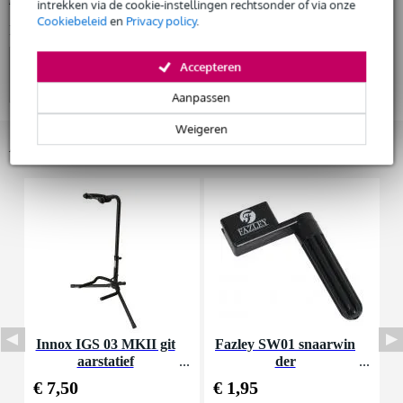
intrekken via de cookie-instellingen rechtsonder of via onze
Cookiebeleid
en
Privacy policy
.
Bekijk ook eens (4)
Accepteren
Aanpassen
Weigeren
Accessoires (25)
Innox IGS 03 MKII git
Fazley SW01 snaarwin
aarstatief
der
K
€ 7,50
€ 1,95
€