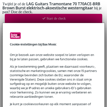
Huur dit product al vanaf 26 euro per maand
LAG Guitars Tramontane 70 T70ACE-BRB
Twijfel je of de
Brown Burst elektrisch-akoestische westerngitaar
Huur meerdere producten tegelijk: min. € 300,- en max.
bij je
past? Doe de check.
€ 2.500,-
Gratis
thuisbezorgd of op te halen in de winkel
Start de check
Al na 4 maanden maandelijks opzegbaar
De mogelijkheid om je product(en) met korting te kopen
Snelle vervanging door Bax Music bij een defect
Productinformatie
Lag Guitars elektrisch-akoestische westerngitaar
Huur dit product
Cookie-instellingen bij Bax Music
model: T70ACE
serie: Tramontane 70
Om je bezoek aan onze website soepel te laten verlopen en
bij je te laten passen, gebruiken we functionele cookies.
body
vorm: auditorium met cutaway
Als je toestemming geeft, plaatsen we daarnaast voorkeurs-,
bovenblad: massief Engelmann sparren (solid Engelmann spruce)
statistische en marketingcookies, samen met onze 15 partners
(sommige bevinden zich buiten de EU, waaronder de
zij- en achterkant: sapele
Verenigde Staten). Deze cookies stellen ons in staat om je
hals
surfgedrag op en mogelijk buiten onze website te volgen,
materiaal: okoumé
waarbij we je IP-adres en unieke gebruikers-ID’s gebruiken
voor herkenning. Zo kunnen we je ervaring verbeteren en
afwerking: zijdeglans (satin)
relevante aanbiedingen tonen.
mensuur: 25.6 inch (650 mm)
Je kunt je cookievoorkeuren op elk moment aanpassen of
Bekijk alle productspecificaties