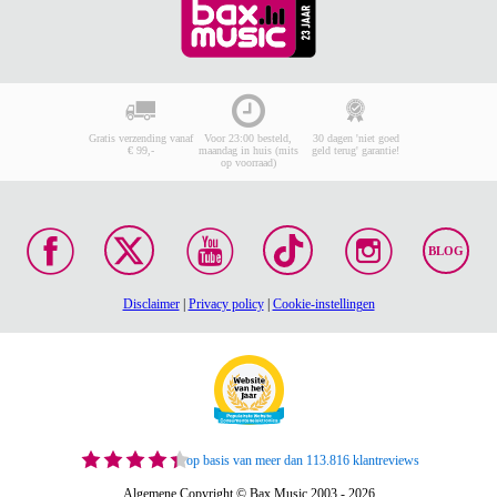
Gratis verzending vanaf
Voor 23:00 besteld,
30 dagen 'niet goed
€ 99,-
maandag in huis (mits
geld terug' garantie!
op voorraad)
BLOG
Disclaimer
|
Privacy policy
|
Cookie-instellingen
op basis van meer dan 113.816 klantreviews
Algemene Copyright © Bax Music 2003 - 2026