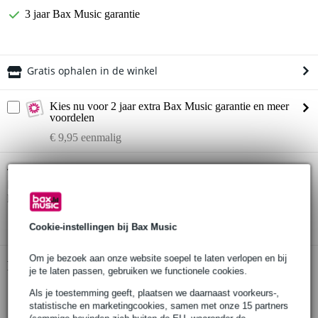
3 jaar Bax Music garantie
Gratis ophalen in de winkel
Kies nu voor 2 jaar extra Bax Music garantie en meer
voordelen
€ 9,95 eenmalig
D'Angelico Premier Lexington LS Natural
Twijfel je of de
Mahogany elektrisch-akoestische westerngitaar
bij je
past? Doe de check.
Start de check
Cookie-instellingen bij Bax Music
Om je bezoek aan onze website soepel te laten verlopen en bij
Productinformatie
je te laten passen, gebruiken we functionele cookies.
soort instrument: westerngitaar
Als je toestemming geeft, plaatsen we daarnaast voorkeurs-,
statistische en marketingcookies, samen met onze 15 partners
merk: D'Angelico