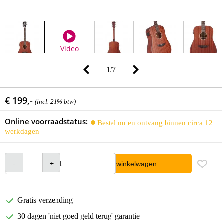
Video
1
/
7
€ 199,-
(incl. 21% btw)
Online voorraadstatus:
Bestel nu en ontvang binnen circa 12
werkdagen
In winkelwagen
Gratis verzending
30 dagen 'niet goed geld terug' garantie