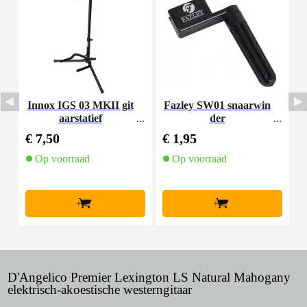
Innox IGS 03 MKII git
Fazley SW01 snaarwin
aarstatief
der
K
€ 7,50
€ 1,95
€
Op voorraad
Op voorraad
+
+
D'Angelico Premier Lexington LS Natural Mahogany
elektrisch-akoestische westerngitaar