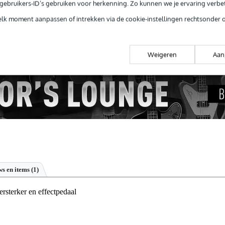
e gebruikers-ID’s gebruiken voor herkenning. Zo kunnen we je ervaring verb
 99,-
3 jaar Bax Music garantie
Grati
elk moment aanpassen of intrekken via de cookie-instellingen rechtsonder 
ug' garantie
Laagste-prijs-garantie
Grati
Weigeren
Aan
s en items (1)
sterker en effectpedaal