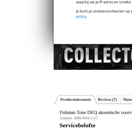
waarbij we je IP-adres en uniek
Gratis verzending vanaf €
Je kunt je cookievoorkeuren op 
policy
.
30 dagen 'niet goed geld ter
Productinformatie
Reviews
(7)
Nieuw
Fishman Tone DEQ akoestische voorver
Artikelnr:
9000-0010-1127
Servicebelofte