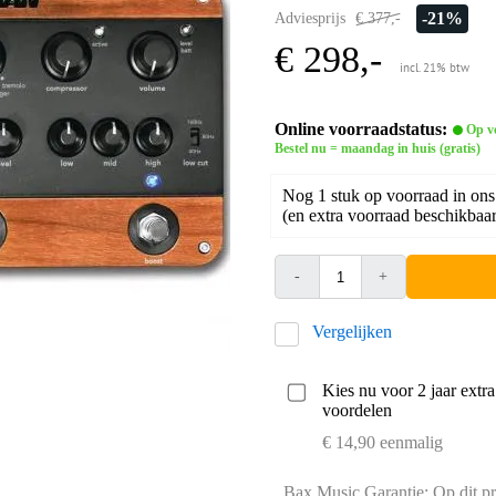
-21%
Adviesprijs
€ 377,-
€ 298,-
incl. 21% btw
Online voorraadstatus:
Op v
Bestel nu = maandag in huis (gratis)
Nog 1 stuk op voorraad in ons
(en extra voorraad beschikbaar 
-
+
Vergelijken
Kies nu voor 2 jaar extr
voordelen
€ 14,90 eenmalig
Bax Music Garantie: Op dit pr