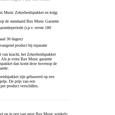
ax Music Zekerheidspakket en krijg:
enop de standaard Bax Music Garantie
garantieperiode (i.p.v. eerste 180
maal 30 dagen)
vangend product bij reparatie
jft van kracht, het Zekerheidspakket
. Als je extra Bax Music garantie
dspakket dan komt deze bovenop de
antie.
eidspakket zijn gebaseerd op een
rijs. De prijs van een
per product verschillen.
het op in een van onze
Bax Music winkels
: