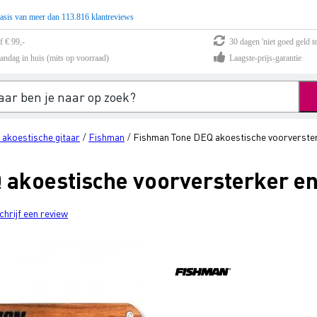
asis van meer dan 113.816 klantreviews
f € 99,-
30 dagen 'niet goed geld te
andag in huis (mits op voorraad)
Laagste-prijs-garantie
 akoestische gitaar
Fishman
Fishman Tone DEQ akoestische voorverster
/
/
akoestische voorversterker en
chrijf een review