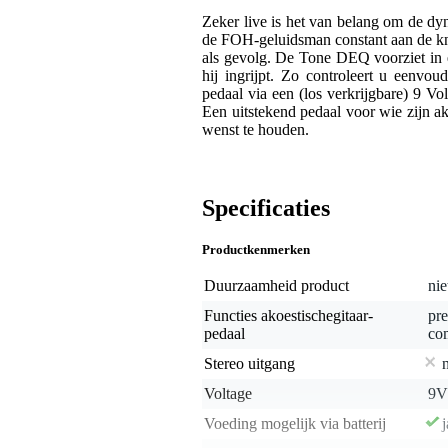
Zeker live is het van belang om de d
de FOH-geluidsman constant aan de kno
als gevolg. De Tone DEQ voorziet in 
hij ingrijpt. Zo controleert u eenvou
pedaal via een (los verkrijgbare) 9 Vo
Een uitstekend pedaal voor wie zijn ak
wenst te houden.
Specificaties
Productkenmerken
Duurzaamheid product
nie
Functies akoestischegitaar-
pre
pedaal
com
Stereo uitgang
Voltage
9V
Voeding mogelijk via batterij
j