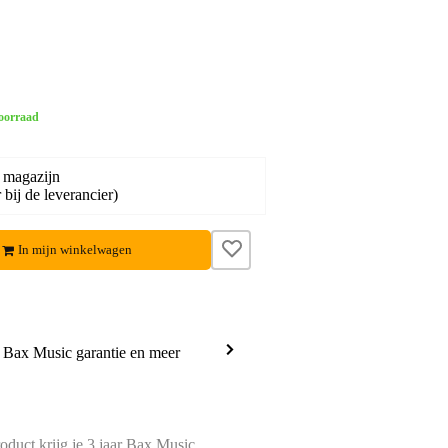
oorraad
 magazijn
bij de leverancier)
In mijn winkelwagen
a Bax Music garantie en meer
oduct krijg je 3 jaar Bax Music