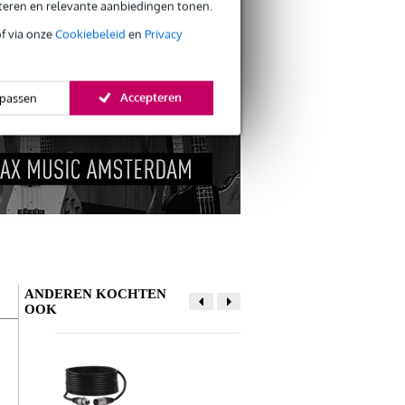
eteren en relevante aanbiedingen tonen.
s retourneren
of via onze
Cookiebeleid
en
Privacy
s CO2-neutrale verzending
Accepteren
passen
ANDEREN KOCHTEN
OOK
Schrijf zelf een review
Je naam