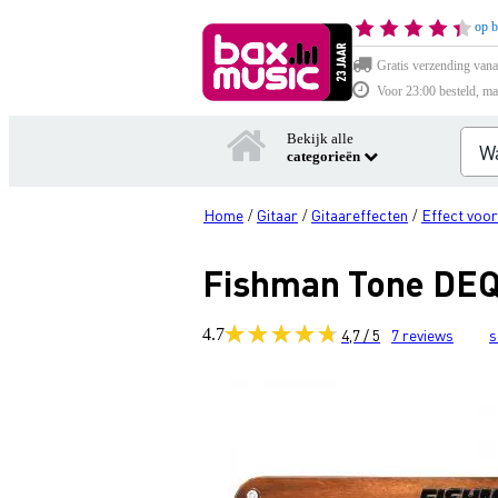
op b
Gratis verzending vana
Voor 23:00 besteld, ma
Bekijk alle
categorieën
Home
Gitaar
Gitaareffecten
Effect voor
/
/
/
Fishman Tone DEQ 
4.7
4,7 / 5
7
reviews
s