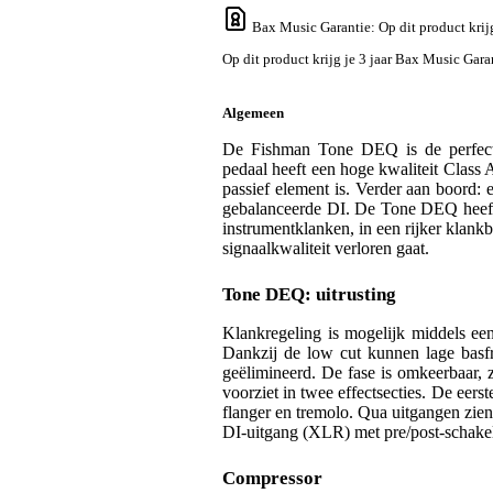
Bax Music Garantie
: Op dit product kri
Op dit product krijg je 3 jaar Bax Music Gara
Algemeen
De Fishman Tone DEQ is de perfecte 
pedaal heeft een hoge kwaliteit Class
passief element is. Verder aan boord: e
gebalanceerde DI. De Tone DEQ heeft e
instrumentklanken, in een rijker klankb
signaalkwaliteit verloren gaat.
Tone DEQ: uitrusting
Klankregeling is mogelijk middels ee
Dankzij de low cut kunnen lage basf
geëlimineerd. De fase is omkeerbaar
voorziet in twee effectsecties. De eers
flanger en tremolo. Qua uitgangen zien
DI-uitgang (XLR) met pre/post-schakela
Compressor