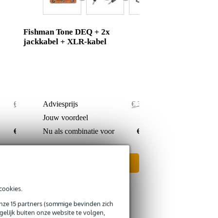
Fishman Tone DEQ + 2x
jackkabel + XLR-kabel
€ 335,-
Adviesprijs
€ 320,40
€ 4,-
Jouw voordeel
€ 3,40
€ 331,-
Nu als combinatie voor
€ 317,-
In mijn winkelwagen
cookies.
onze 15 partners (sommige bevinden zich
elijk buiten onze website te volgen,