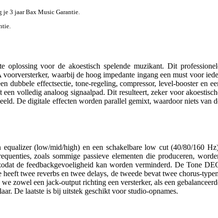
jg je 3 jaar Bax Music Garantie.
ntie.
oplossing voor de akoestisch spelende muzikant. Dit professionel
 A voorversterker, waarbij de hoog impedante ingang een must voor iede
en dubbele effectsectie, tone-regeling, compressor, level-booster en ee
en volledig analoog signaalpad. Dit resulteert, zeker voor akoestisch
eeld. De digitale effecten worden parallel gemixt, waardoor niets van d
n equalizer (low/mid/high) en een schakelbare low cut (40/80/160 Hz)
requenties, zoals sommige passieve elementen die produceren, worde
, zodat de feedbackgevoeligheid kan worden verminderd. De Tone DE
te heeft twee reverbs en twee delays, de tweede bevat twee chorus-typen
 we zowel een jack-output richting een versterker, als een gebalanceerd
ar. De laatste is bij uitstek geschikt voor studio-opnames.