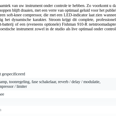
ynamiek van uw instrument onder controle te hebben. Zo voorkomt u da
ppen blijft draaien, met een verre van optimaal geluid voor het publie
een soft-knee compressor, die met een LED-indicator laat zien wannee
dig het dynamische karakter. Stroom krijgt dit complete, professionel
lt-batterij of een (eveneens optionele) Fishman 910-R netstroomadapter
oestische instrument zowel in de studio als live optimaal onder control
t gespecificeerd
amp, toonregeling, fase schakelaar, reverb / delay / modulatie,
pressor / limiter
nee
a