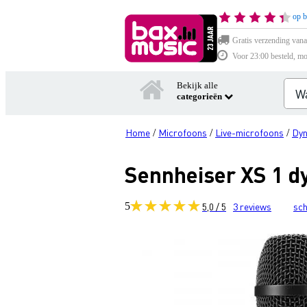
op b
Gratis verzending vana
Voor 23:00 besteld, mo
Bekijk alle
categorieën
Home
Microfoons
Live-microfoons
Dyn
/
/
/
Sennheiser XS 1 d
5
5,0 / 5
3
reviews
sch