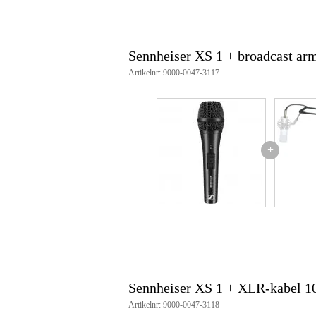
gevoeligheid: -55 dBV / PA
aansluiting: 3p XLR
meegeleverd:
microfoonclip
etui
Sennheiser XS 1 + broadcast ar
afmetingen: 48 mm x 180 mm
Artikelnr: 9000-0047-3117
gewicht: 330 gr
+
Sennheiser XS 1 + XLR-kabel 
Artikelnr: 9000-0047-3118