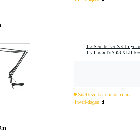
m
1 x Sennheiser XS 1 dyna
1 x Innox IVA 08 XLR broa
Snel leverbaar binnen circa
4 werkdagen
10m