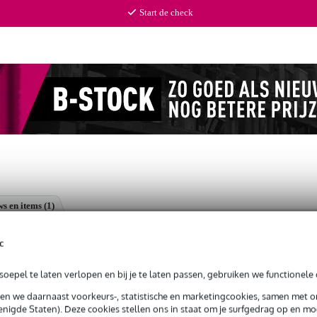
Start de check
s en items (1)
on
c
oepel te laten verlopen en bij je te laten passen, gebruiken we functionele 
sen we daarnaast voorkeurs-, statistische en marketingcookies, samen met 
jg je 3 jaar Bax Music Garantie.
nigde Staten). Deze cookies stellen ons in staat om je surfgedrag op en mog