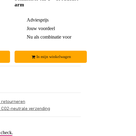
arm
€ 67,-
Adviesprijs
€ 82,-
€ 2,-
Jouw voordeel
€ 5,-
€ 65,-
Nu als combinatie voor
€ 77,-
In mijn winkelwagen
s retourneren
s CO2-neutrale verzending
 check.