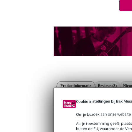
Productinformatie
Reviews
(3)
Nieuw
Sennheiser XS 1 dynamische microfo
Cookie-instellingen bij Bax Musi
Artikelnr:
9000-0047-3093
Servicebelofte
Om je bezoek aan onze website s
Als je toestemming geeft, plaat
Bax Music Garantie
: Op dit product kri
buiten de EU, waaronder de Vere