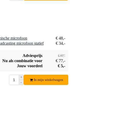
Devine PRO 4000
Innox CL 20
over-ear
microfoonklem
€ 49,-
€ 3,50
koptelefoon
Bestel mee
Bestel mee
mische microfoon
€ 48,-
dcasting microfoon statief
€ 34,-
Adviesprijs
€ 82,-
Nu als combinatie voor
€ 77,-
Jouw voordeel
€ 5,-
+
In mijn winkelwagen
-