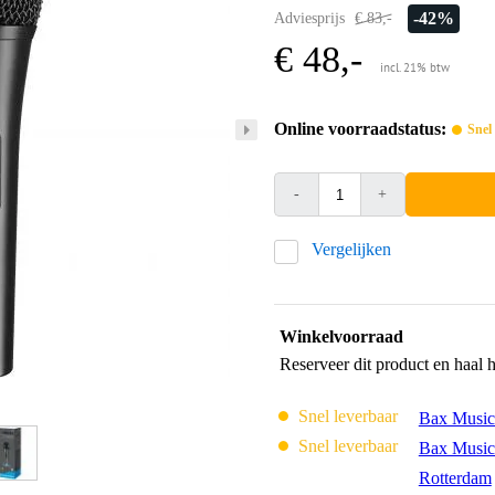
-42%
Adviesprijs
€ 83,-
€ 48,-
incl. 21% btw
Online voorraadstatus:
Snel
-
+
Vergelijken
Winkelvoorraad
Reserveer dit product en haal 
Snel leverbaar
Bax Music
Snel leverbaar
Bax Music
Rotterdam