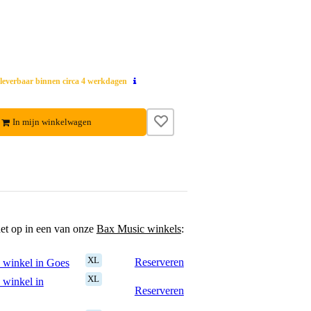
 leverbaar binnen circa 4 werkdagen
In mijn winkelwagen
het op in een van onze
Bax Music winkels
:
XL
Reserveren
 winkel in Goes
XL
 winkel in
Reserveren