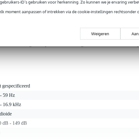
e gebruikers-ID’s gebruiken voor herkenning. Zo kunnen we je ervaring verb
ntie.
elk moment aanpassen of intrekken via de cookie-instellingen rechtsonder 
n van een topmerk? De XS 1 van Sennheiser is het antwoord. Met zij
e niet snel last hebben van feedback. De XS 1 heeft een frequentierespon
Weigeren
Aan
praak. De lichte boost in de hoog/midden frequenties zorgt ervoor dat j
je even niet zingt kun je de microfoon gewoon uitzetten. Zo hou j
t gespecificeerd
 - 59 Hz
 - 16.9 kHz
dioide
0 dB - 149 dB
5