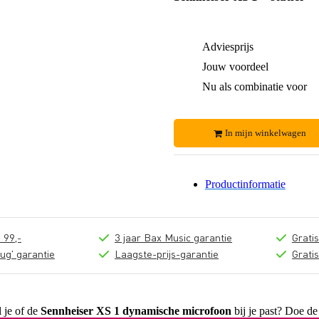
Adviesprijs
Jouw voordeel
Nu als combinatie voor
In mijn winkelwagen
Productinformatie
 99,-
3 jaar Bax Music garantie
Grati
ug' garantie
Laagste-prijs-garantie
Grati
l je of de
Sennheiser XS 1 dynamische microfoon
bij je past? Doe de