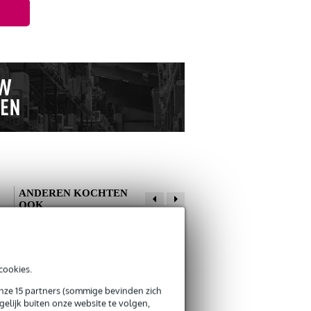
ANDEREN KOCHTEN
OOK
Schrijf zelf een review
cookies.
Je naam
Rody M.
17 oktober 2025
onze 15 partners (sommige bevinden zich
Devine MIC100/10
Devine PRO 5000
elijk buiten onze website te volgen,
XLR microfoon- en
studio