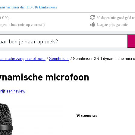
asis van meer dan 113.816 klantreviews
f € 99,-
30 dagen 'niet goed geld te
rgen in huis (mits op voorraad)
Laagste-prijs-garantie
amische zangmicrofoons
Sennheiser
Sennheiser XS 1 dynamische micr
/
/
ynamische microfoon
rijf een review