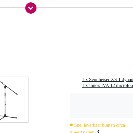
0-349 Ohm
R 3-polig
0-349 gram
nee
rofoon clip, tasje / etui
7 gr
1 x Sennheiser XS 1 dyna
0 x 7,5 x 6,0 cm
1 x Innox IVA 12 microfoo
Hz
Snel leverbaar binnen circa
4 werkdagen