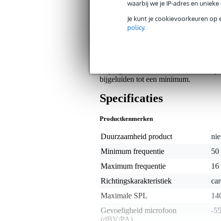
waarbij we je IP-adres en uniek
Op dit product krijg je 3 jaar Bax Music Gara
Je kunt je cookievoorkeuren op 
policy
.
Algemeen
Zoek je een betaalbare zangmicrofoo
cardioïde richtingskarakteristiek zul j
die is geoptimaliseerd voor zang een s
altijd goed verstaanbaar bent. Als 
bijgeluiden tot een minimum.
Specificaties
Productkenmerken
Duurzaamheid product
nie
Minimum frequentie
50
Maximum frequentie
16
Richtingskarakteristiek
car
Maximale SPL
14
Gevoeligheid microfoon
-5
(dBV/PA)