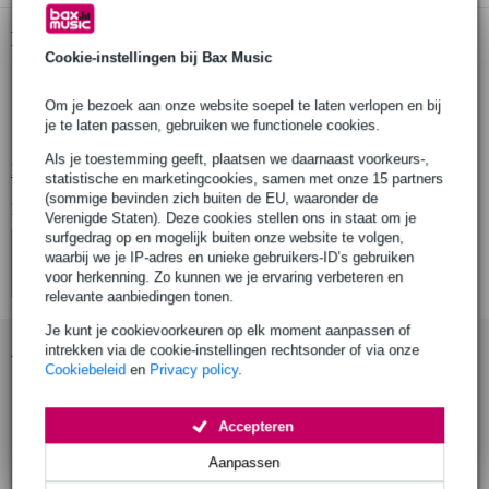
Productinformatie
Cookie-instellingen bij Bax Music
Sennheiser e 608
Om je bezoek aan onze website soepel te laten verlopen en bij
dynamische instrumentmicrofoon
je te laten passen, gebruiken we functionele cookies.
stevige, lichte glasvezelbehuizing
Als je toestemming geeft, plaatsen we daarnaast voorkeurs-,
Bekijk alle productspecificaties
statistische en marketingcookies, samen met onze 15 partners
(sommige bevinden zich buiten de EU, waaronder de
Bekijk ook eens (4)
Verenigde Staten). Deze cookies stellen ons in staat om je
surfgedrag op en mogelijk buiten onze website te volgen,
waarbij we je IP-adres en unieke gebruikers-ID’s gebruiken
voor herkenning. Zo kunnen we je ervaring verbeteren en
relevante aanbiedingen tonen.
Je kunt je cookievoorkeuren op elk moment aanpassen of
Accessoires (16)
intrekken via de cookie-instellingen rechtsonder of via onze
Cookiebeleid
en
Privacy policy
.
Accepteren
Aanpassen