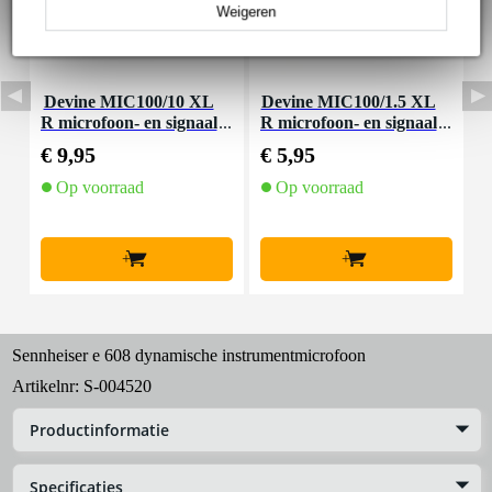
Weigeren
Devine MIC100/10 XL
Devine MIC100/1.5 XL
D
R microfoon- en signaal
R microfoon- en signaal
m
kabel 10 meter
kabel 1.5 meter
€ 9,95
€ 5,95
€
Op voorraad
Op voorraad
+
+
Sennheiser e 608 dynamische instrumentmicrofoon
Artikelnr:
S-004520
Productinformatie
Specificaties