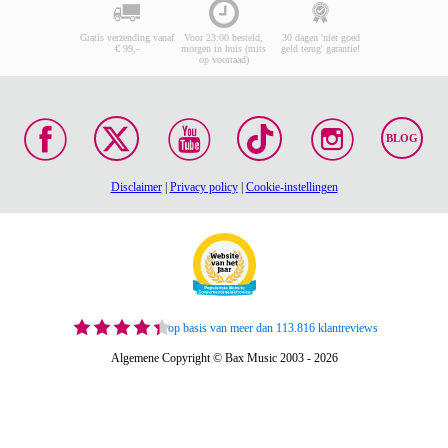
Gratis verzending vanaf
Voor 23:00 besteld,
30 dagen 'niet goed
€ 99,-
morgen in huis (mits
geld terug' garantie!
op voorraad)
BLOG
Disclaimer
|
Privacy policy
|
Cookie-instellingen
op basis van meer dan 113.816 klantreviews
Algemene Copyright © Bax Music 2003 - 2026