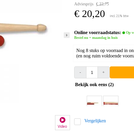
Adviesprijs
€ 22,75
€ 20,20
incl. 21% btw
Online voorraadstatus:
Op v
Bestel nu = maandag in huis
Nog 8 stuks op voorraad in on
(en nog ruim voldoende voorra
-
+
Bekijk ook eens (2)
Vergelijken
Video