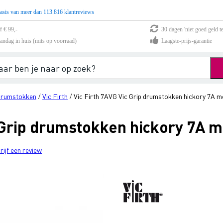
asis van meer dan 113.816 klantreviews
f € 99,-
30 dagen 'niet goed geld te
andag in huis (mits op voorraad)
Laagste-prijs-garantie
rumstokken
Vic Firth
Vic Firth 7AVG Vic Grip drumstokken hickory 7A me
/
/
 Grip drumstokken hickory 7A m
rijf een review