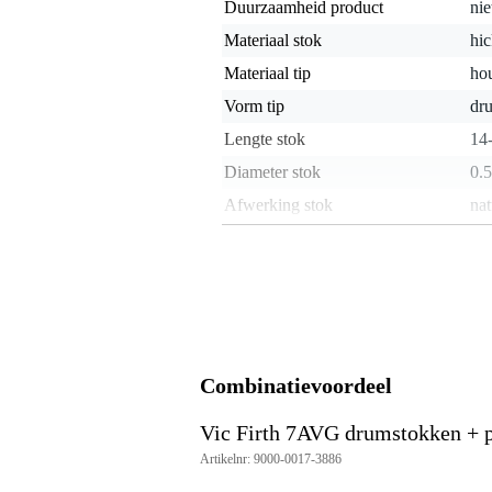
Duurzaamheid product
nie
Materiaal stok
hi
Materiaal tip
ho
Vorm tip
dr
Lengte stok
14
Diameter stok
0.5
Afwerking stok
nat
Type drumstok
7A
Kleur
hou
Gewicht en afmetingen inclusief verpakking
Gewicht
10
(incl. verpakking)
Combinatievoordeel
Afmeting
39,
(incl. verpakking)
Vic Firth 7AVG drumstokken + pr
Productspecificaties
Artikelnr: 9000-0017-3886
Vic Firth 7AVG Vic Grip drumst