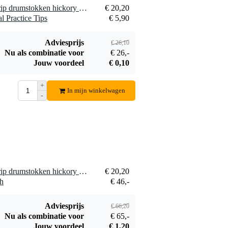
1 x Vic Firth 7AVG Vic Grip drumstokken hickory 7A met houten tip
€ 20,20
Promark SRBLA
l Practice Tips
€ 5,90
zwarte
€ 13,90
drumstokken tape
Bestel mee
Adviesprijs
€ 26,10
Nu als combinatie voor
€ 26,-
Jouw voordeel
€ 0,10
+
In mijn winkelwagen
-
Promark ATWHI
witte tape voor
€ 17,90
drumstokken
Bestel mee
1 x Vic Firth 7AVG Vic Grip drumstokken hickory 7A met houten tip
€ 20,20
sh
€ 46,-
Adviesprijs
€ 66,20
Nu als combinatie voor
€ 65,-
Jouw voordeel
€ 1,20