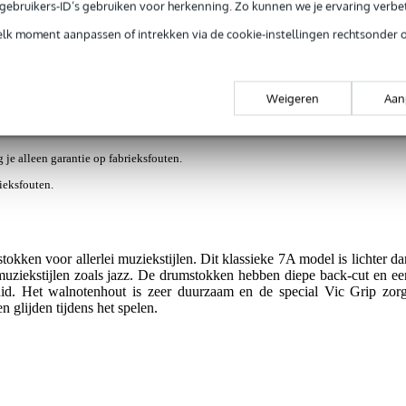
e gebruikers-ID’s gebruiken voor herkenning. Zo kunnen we je ervaring verb
elk moment aanpassen of intrekken via de cookie-instellingen rechtsonder 
ews
(2)
hickory 7A met houten tip
Weigeren
Aan
g je alleen garantie op fabrieksfouten.
rieksfouten.
okken voor allerlei muziekstijlen. Dit klassieke 7A model is lichter da
uziekstijlen zoals jazz. De drumstokken hebben diepe back-cut en ee
uid. Het walnotenhout is zeer duurzaam en de special Vic Grip zorg
n glijden tijdens het spelen.