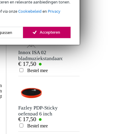
eteren en relevante aanbiedingen tonen.
ANDEREN KOCHTEN OOK
of via onze
Cookiebeleid
en
Privacy
Accepteren
passen
Innox ISA 02
bladmuziekstandaard
€ 17,50
Bestel mee
n
n
t
Fazley PDP-Sticky
oefenpad 6 inch
€ 17,50
Bestel mee