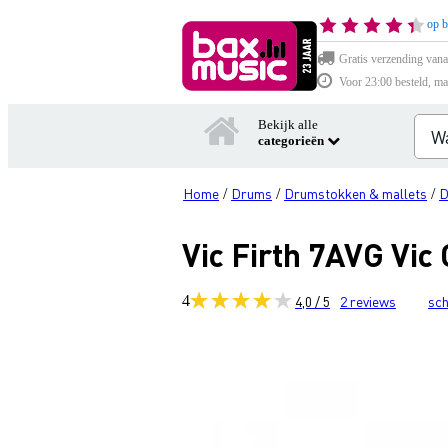
op b
Gratis verzending vana
Voor 23:00 besteld, ma
Bekijk alle
categorieën
Home
Drums
Drumstokken & mallets
D
/
/
/
Vic Firth 7AVG Vic
4
4,0 / 5
2
reviews
sch