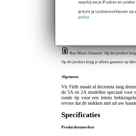
waarbij we je IP-adres en uniek
Je kunt je cookievoorkeuren op 
Productinformatie
Video's (1)
Revi
policy
.
Vic Firth 7AVG Vic Grip drumstokken 
Artikelnr:
ABM-PVF7AVG
Servicebelofte
Bax Music Garantie
: Op dit product krij
Op dit product krijg je alleen garantie op fab
Algemeen
Vic Firth maakt al decennia lang drumst
de 5A en 2A modellen speciaal voor m
ronde tip voor een intens bekkengel
ervoor dat de stokken niet uit uw hande
Specificaties
Productkenmerken