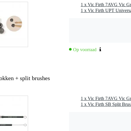
tear drop tip
1 x Vic Firth UPT Universa
ekstijlen zoals Jazz
Op voorraad
kken + split brushes
1 x Vic Firth SB Split Bru