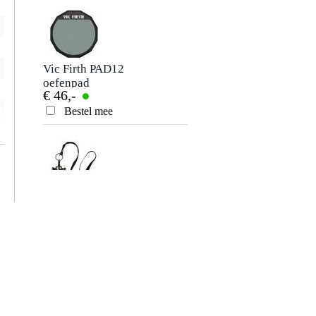
Vic Firth PAD12
oefenpad
€ 46,-
Bestel mee
Vic Firth VICKEY
stemsleutel voor
€ 12,75
drums
Bestel mee