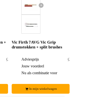
+
en +
Vic Firth 7AVG Vic Grip
drumstokken + split brushes
€ 26,10
Adviesprijs
€ 66,20
€ 0,10
Jouw voordeel
€ 1,20
€ 26,-
Nu als combinatie voor
€ 65,-
In mijn winkelwagen