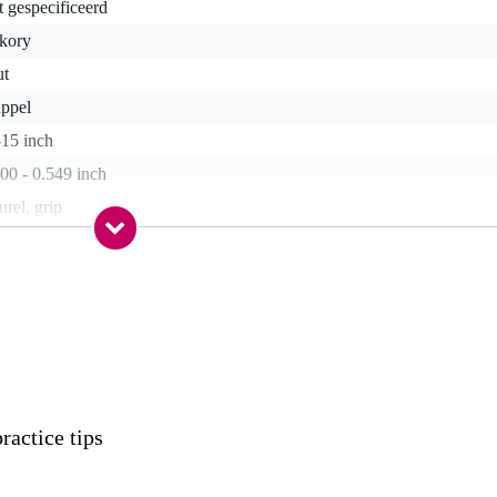
t gespecificeerd
ckory
ut
uppel
-15 inch
00 - 0.549 inch
urel, grip
t / naturel
0 gr
5 x 3,0 x 1,5 cm
actice tips
okken, hickory 7A met houten tip