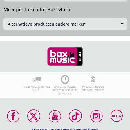
Meer producten bij Bax Music
Alternatieve producten andere merken
Gratis verzending vanaf
Voor 23:00 besteld,
30 dagen 'niet goed
€ 99,-
morgen in huis (mits
geld terug' garantie!
op voorraad)
BLOG
Disclaimer
|
Privacy policy
|
Cookie-instellingen