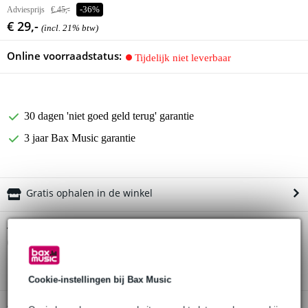
Adviesprijs
€ 45,-
-36%
€ 29,-
(incl. 21% btw)
Online voorraadstatus:
Tijdelijk niet leverbaar
30 dagen 'niet goed geld terug' garantie
3 jaar Bax Music garantie
Gratis ophalen in de winkel
Tama TSB24BK Powerpad Designer
Twijfel je of de
Collection stokkentas zwart
bij je past? Doe de check.
Start de check
Cookie-instellingen bij Bax Music