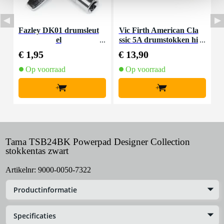
Fazley DK01 drumsleut
Vic Firth American Cla
V
el
ssic 5A drumstokken hi
C
ckory met houten tip
€ 1,95
€ 13,90
€
Op voorraad
Op voorraad
+
+
Tama TSB24BK Powerpad Designer Collection
stokkentas zwart
Artikelnr:
9000-0050-7322
Productinformatie
Specificaties