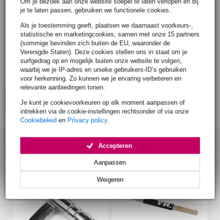
Productinformatie
Om je bezoek aan onze website soepel te laten verlopen en bij
je te laten passen, gebruiken we functionele cookies.
stokkentas
Als je toestemming geeft, plaatsen we daarnaast voorkeurs-,
ruimte voor circa 12 paar stokken, brushes, mallets
statistische en marketingcookies, samen met onze 15 partners
(sommige bevinden zich buiten de EU, waaronder de
materiaal: nylon
Verenigde Staten). Deze cookies stellen ons in staat om je
Bekijk alle productspecificaties
surfgedrag op en mogelijk buiten onze website te volgen,
waarbij we je IP-adres en unieke gebruikers-ID’s gebruiken
Bekijk ook eens (4)
voor herkenning. Zo kunnen we je ervaring verbeteren en
relevante aanbiedingen tonen.
Je kunt je cookievoorkeuren op elk moment aanpassen of
intrekken via de cookie-instellingen rechtsonder of via onze
Cookiebeleid
en
Privacy policy
.
Accessoires (11)
Accepteren
Aanpassen
Weigeren