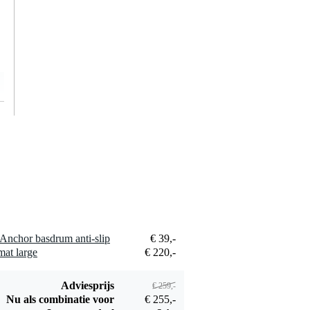
Anchor basdrum anti-slip
€ 39,-
at large
€ 220,-
Adviesprijs
€ 259,-
Nu als combinatie voor
€ 255,-