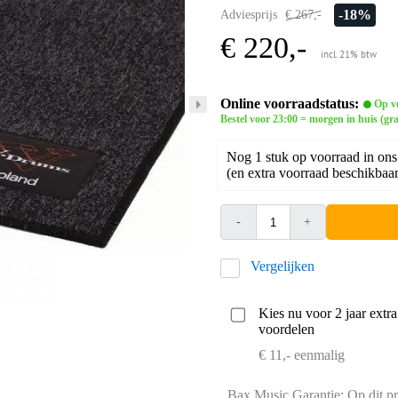
-18%
Adviesprijs
€ 267,-
€ 220,-
incl. 21% btw
Online voorraadstatus:
Op v
Bestel voor 23:00 = morgen in huis (gra
Nog 1 stuk op voorraad in ons
(en extra voorraad beschikbaar 
-
+
Vergelijken
Kies nu voor 2 jaar extr
voordelen
€ 11,- eenmalig
Bax Music Garantie: Op dit pr