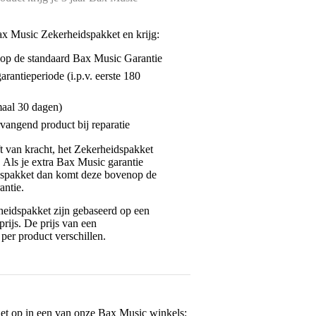
ax Music Zekerheidspakket en krijg:
enop de standaard Bax Music Garantie
garantieperiode (i.p.v. eerste 180
maal 30 dagen)
vangend product bij reparatie
jft van kracht, het Zekerheidspakket
. Als je extra Bax Music garantie
dspakket dan komt deze bovenop de
antie.
eidspakket zijn gebaseerd op een
rijs. De prijs van een
per product verschillen.
het op in een van onze
Bax Music winkels
: