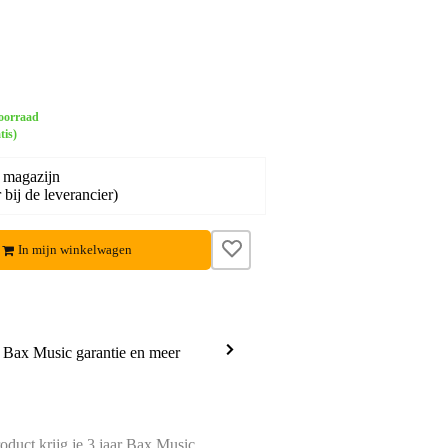
oorraad
tis)
 magazijn
bij de leverancier)
In mijn winkelwagen
a Bax Music garantie en meer
oduct krijg je 3 jaar Bax Music