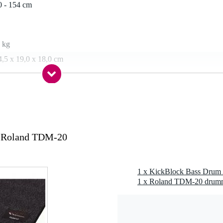
0 - 154 cm
 kg
4,5 x 19,0 x 18,0 cm
 hardware
+ Roland TDM-20
achte urethaan-hars)
m
1 x KickBlock Bass Drum 
1 x Roland TDM-20 drumm