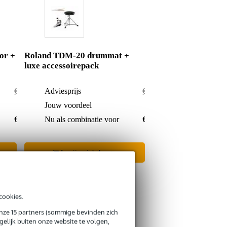
or +
Roland TDM-20 drummat +
luxe accessoirepack
€ 259,-
Adviesprijs
€ 438,-
€ 4,-
Jouw voordeel
€ 5,-
€ 255,-
Nu als combinatie voor
€ 433,-
In mijn winkelwagen
cookies.
onze 15 partners (sommige bevinden zich
elijk buiten onze website te volgen,
s retourneren