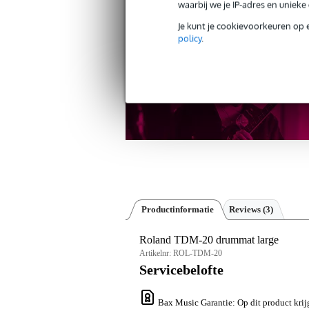
waarbij we je IP-adres en uniek
30 dagen 'niet goed geld ter
Je kunt je cookievoorkeuren op 
policy
.
Productinformatie
Reviews
(3)
Roland TDM-20 drummat large
Artikelnr:
ROL-TDM-20
Servicebelofte
Bax Music Garantie
: Op dit product kri