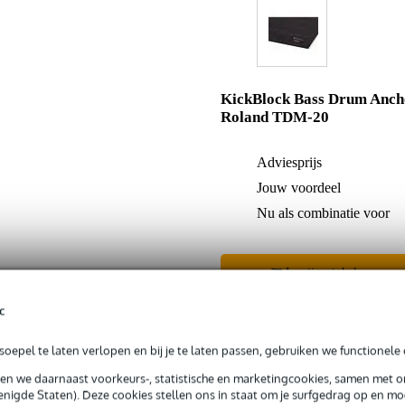
KickBlock Bass Drum Anch
Roland TDM-20
Adviesprijs
Jouw voordeel
Nu als combinatie voor
In mijn winkelwagen
c
Productinformatie
oepel te laten verlopen en bij je te laten passen, gebruiken we functionele 
sen we daarnaast voorkeurs-, statistische en marketingcookies, samen met 
nigde Staten). Deze cookies stellen ons in staat om je surfgedrag op en mog
 99,-
3 jaar Bax Music garantie
Grati