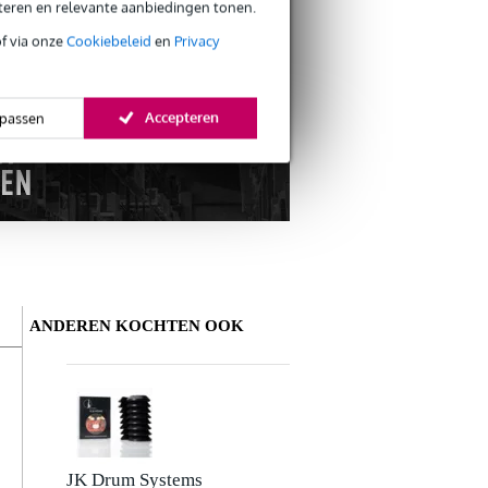
eteren en relevante aanbiedingen tonen.
s CO2-neutrale verzending
of via onze
Cookiebeleid
en
Privacy
Accepteren
passen
ANDEREN KOCHTEN OOK
Schrijf zelf een review
Je naam
Ad M.
21 januari 2017
JK Drum Systems