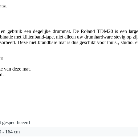
ntie.
 en gebruik een degelijke drummat. De Roland TDM20 is een large
inatie met klittenband-tape, niet alleen uw drumhardware stevig op zij
orbeert. Deze niet-brandbare mat is dus geschikt voor thuis-, studio- e
ct
ie van deze mat.
d.
t gespecificeerd
0 - 164 cm