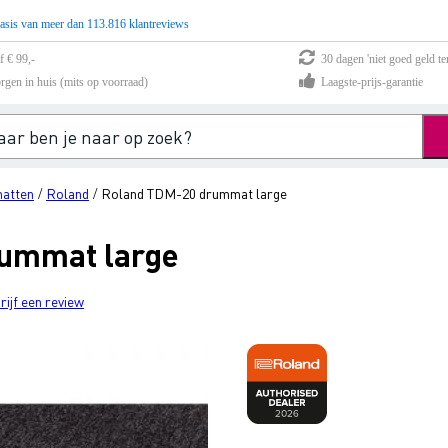
asis van meer dan 113.816 klantreviews
f € 99,-
30 dagen 'niet goed geld te
rgen in huis (mits op voorraad)
Laagste-prijs-garantie
atten
Roland
Roland TDM-20 drummat large
/
/
ummat large
rijf een review