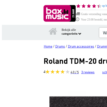
op b
Gratis verzending vana
Voor 23:00 besteld, mo
Bekijk alle
categorieën
Home
Drums
Drum accessoires
Drumm
/
/
/
Roland TDM-20 dr
4
4,0 / 5
3
reviews
sch