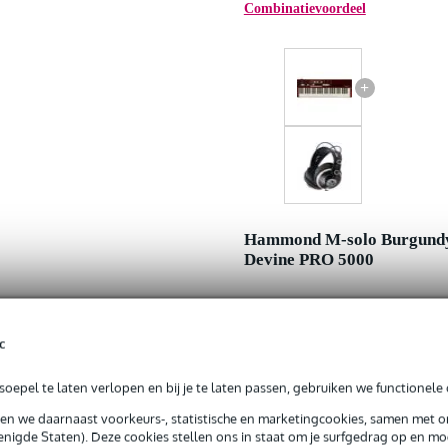
Combinatievoordeel
+
Hammond M-solo Burgund
Devine PRO 5000
Adviesprijs
Jouw voordeel
c
Nu als combinatie voor
oepel te laten verlopen en bij je te laten passen, gebruiken we functionele 
sen we daarnaast voorkeurs-, statistische en marketingcookies, samen met 
In mijn winkelwagen
nigde Staten). Deze cookies stellen ons in staat om je surfgedrag op en mog