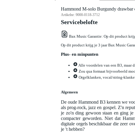
Hammond M-solo Burgundy drawbar o
Artikelnr:
9000-0118-3712
Servicebelofte
Bax Music Garantie
: Op dit product kri
Op dit product krijg je 3 jaar Bax Music Gara
Plus- en minpunten
Alle voordelen van een B3, maar d
Zou qua formaat bijvoorbeeld mooi
Orgelklanken, vocal/string-klanken
Algemeen
De oude Hammond B3 kennen we vooral
als prog-rock, jazz en gospel. Z'n reput
je zo'n ding gewoon staan en ging je
compacter geworden. Niet dat Hammo
digitale orgels beschikbaar die zeer
je 't hebben?