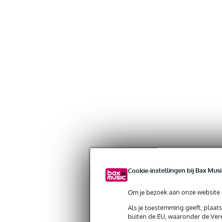
Cookie-instellingen bij Bax Musi
Om je bezoek aan onze website s
Als je toestemming geeft, plaat
buiten de EU, waaronder de Vere