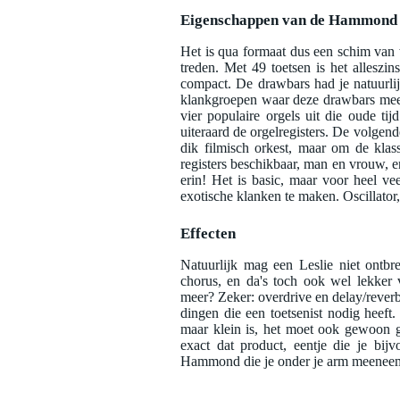
Eigenschappen van de Hammond
Het is qua formaat dus een schim van
treden. Met 49 toetsen is het allesz
compact. De drawbars had je natuurlijk
klankgroepen waar deze drawbars mee 
vier populaire orgels uit die oude t
uiteraard de orgelregisters. De volgen
dik filmisch orkest, maar om de klas
registers beschikbaar, man en vrouw, en
erin! Het is basic, maar voor heel ve
exotische klanken te maken. Oscillator, 
Effecten
Natuurlijk mag een Leslie niet ontbr
chorus, en da's toch ook wel lekker 
meer? Zeker: overdrive en delay/reverb.
dingen die een toetsenist nodig heef
maar klein is, het moet ook gewoon 
exact dat product, eentje die je bi
Hammond die je onder je arm meeneemt