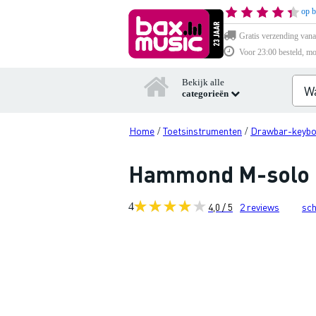
op b
Gratis verzending vana
Voor 23:00 besteld, mo
Bekijk alle
categorieën
Home
Toetsinstrumenten
Drawbar-keybo
/
/
Hammond M-solo B
4
4,0 / 5
2
reviews
sch