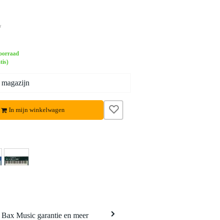
w
oorraad
tis)
 magazijn
In mijn winkelwagen
a Bax Music garantie en meer