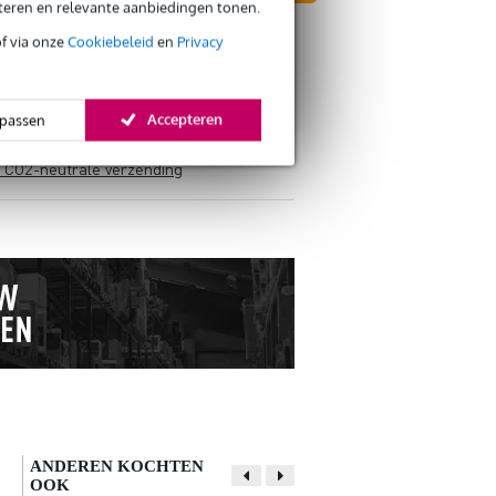
eteren en relevante aanbiedingen tonen.
of via onze
Cookiebeleid
en
Privacy
Accepteren
passen
s retourneren
s CO2-neutrale verzending
ANDEREN KOCHTEN
OOK