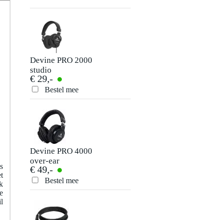
Devine PRO 2000
Devine PRO 5000
studio
studio
€ 29,-
€ 55,-
hoofdtelefoon
hoofdtelefoon
Bestel mee
Bestel mee
Devine PRO 4000
Devine PRO 3000
over-ear
studio
s
€ 49,-
€ 35,-
koptelefoon
hoofdtelefoon
t
Bestel mee
Bestel mee
k
e
l