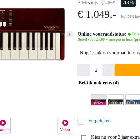
-13%
Adviesprijs
€ 1.199,-
€ 1.049,-
incl. 21% bt
Online voorraadstatus:
Op v
Bestel voor 23:00 = morgen in huis (gra
Nog 1 stuk op voorraad in ons
-
+
Bekijk ook eens (4)
DEMO
Rotterdam
Vergelijken
ideo 3
Video
Kies nu voor 2 jaar extr