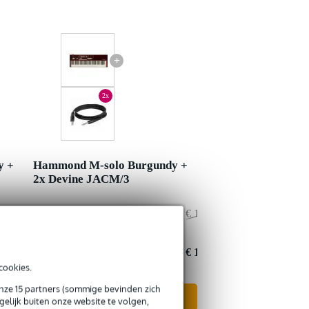
+
2x
y +
Hammond M-solo Burgundy +
2x Devine JACM/3
€ 1.104,-
Adviesprijs
€ 1.056,-
€ 6,-
Jouw voordeel
€ 1,-
€ 1.098,-
Nu als combinatie voor
€ 1.055,-
cookies.
onze 15 partners (sommige bevinden zich
In mijn winkelwagen
elijk buiten onze website te volgen,