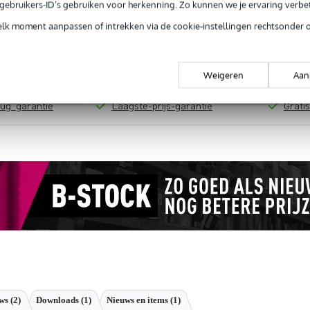
e gebruikers-ID’s gebruiken voor herkenning. Zo kunnen we je ervaring verb
elk moment aanpassen of intrekken via de cookie-instellingen rechtsonder 
Productinformatie
Weigeren
Aan
 99,-
3 jaar Bax Music garantie
Grati
ug' garantie
Laagste-prijs-garantie
Grati
ews
(2)
Downloads (1)
Nieuws en items (1)