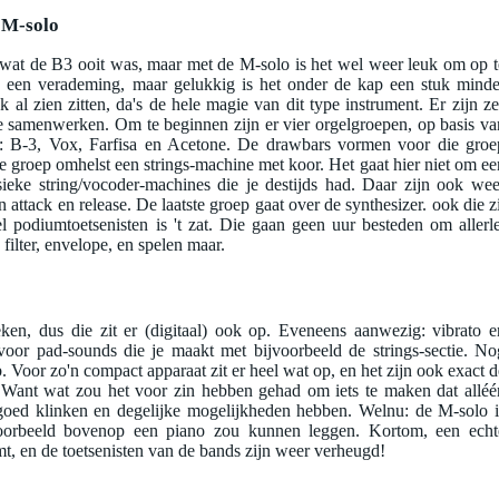
 M-solo
 wat de B3 ooit was, maar met de M-solo is het wel weer leuk om op t
ins een verademing, maar gelukkig is het onder de kap een stuk minde
 al zien zitten, da's de hele magie van dit type instrument. Er zijn ze
samenwerken. Om te beginnen zijn er vier orgelgroepen, op basis va
ijd: B-3, Vox, Farfisa en Acetone. De drawbars vormen voor die groe
de groep omhelst een strings-machine met koor. Het gaat hier niet om ee
sieke string/vocoder-machines die je destijds had. Daar zijn ook wee
 attack en release. De laatste groep gaat over de synthesizer. ook die zi
el podiumtoetsenisten is 't zat. Die gaan geen uur besteden om allerle
filter, envelope, en spelen maar.
eken, dus die zit er (digitaal) ook op. Eveneens aanwezig: vibrato e
voor pad-sounds die je maakt met bijvoorbeeld de strings-sectie. No
 Voor zo'n compact apparaat zit er heel wat op, en het zijn ook exact d
t. Want wat zou het voor zin hebben gehad om iets te maken dat alléé
goed klinken en degelijke mogelijkheden hebben. Welnu: de M-solo i
jvoorbeeld bovenop een piano zou kunnen leggen. Kortom, een echt
, en de toetsenisten van de bands zijn weer verheugd!