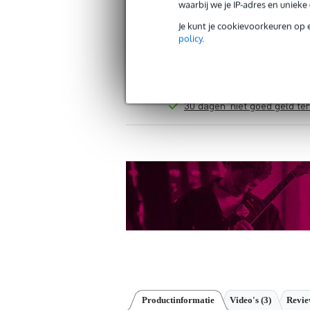
waarbij we je IP-adres en uniek
Je kunt je cookievoorkeuren op 
policy
.
Gratis verzending vanaf €
30 dagen 'niet goed geld ter
Productinformatie
Video's (3)
Revi