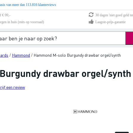
asis van meer dan 113.816 klantreviews
f € 99,-
30 dagen 'niet goed geld te
rgen in huis (mits op voorraad)
Laagste-prijs-garantie
ards
Hammond
Hammond M-solo Burgundy drawbar orgel/synth
/
/
urgundy drawbar orgel/synth
rijf een review