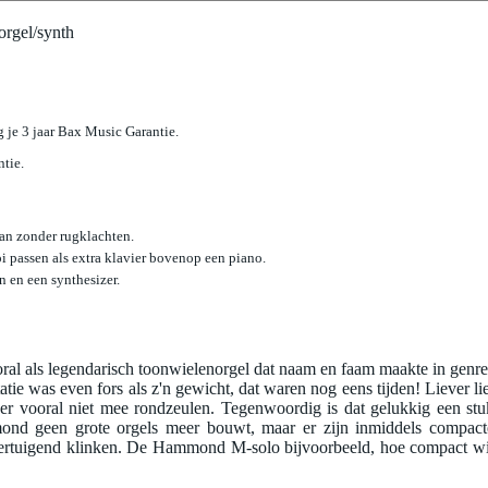
rgel/synth
jg je 3 jaar Bax Music Garantie.
ntie.
an zonder rugklachten.
 passen als extra klavier bovenop een piano.
 en een synthesizer.
 als legendarisch toonwielenorgel dat naam en faam maakte in genre
atie was even fors als z'n gewicht, dat waren nog eens tijden! Liever lie
 er vooral niet mee rondzeulen. Tegenwoordig is dat gelukkig een stu
nd geen grote orgels meer bouwt, maar er zijn inmiddels compact
 overtuigend klinken. De Hammond M-solo bijvoorbeeld, hoe compact wi