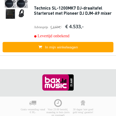
Technics SL-1200MK7 DJ-draaitafel
Starterset met Pioneer DJ DJM-A9 mixer
€ 4.533,-
Adviesprijs
€ 4.634,-
Levertijd onbekend
In mijn winkelwagen
Gratis verzending vanaf
Voor 23:00 besteld,
30 dagen 'niet goed
€ 99,-
maandag in huis (mits
geld terug' garantie!
op voorraad)