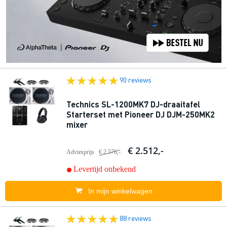
90 reviews
Technics SL-1200MK7 DJ-draaitafel
Starterset met Pioneer DJ DJM-250MK2
mixer
€ 2.512,-
Adviesprijs
€ 2.576,-
Levertijd onbekend
In mijn winkelwagen
88 reviews