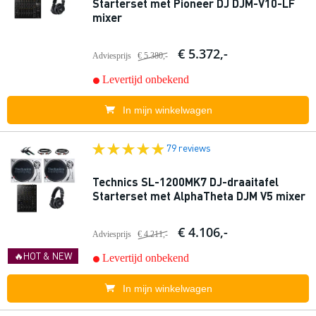
Starterset met Pioneer DJ DJM-V10-LF
mixer
€ 5.372,-
Adviesprijs
€ 5.380,-
Levertijd onbekend
In mijn winkelwagen
79 reviews
Technics SL-1200MK7 DJ-draaitafel
Starterset met AlphaTheta DJM V5 mixer
€ 4.106,-
Adviesprijs
€ 4.211,-
🔥HOT & NEW
Levertijd onbekend
In mijn winkelwagen