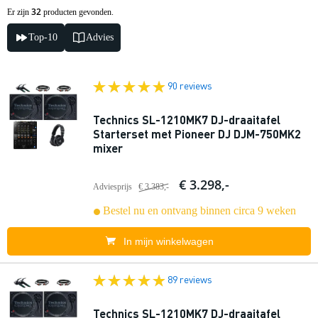
32
Er zijn
producten gevonden.
Top-10
Advies
90 reviews
Technics SL-1210MK7 DJ-draaitafel
Starterset met Pioneer DJ DJM-750MK2
mixer
€ 3.298,-
Adviesprijs
€ 3.383,-
Bestel nu en ontvang binnen circa 9 weken
In mijn winkelwagen
89 reviews
Technics SL-1210MK7 DJ-draaitafel