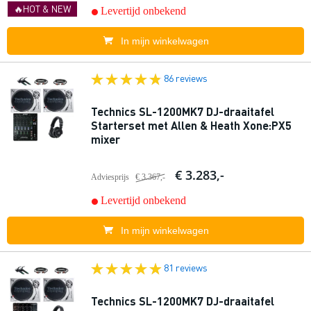
🔥HOT & NEW
Levertijd onbekend
In mijn winkelwagen
86 reviews
Technics SL-1200MK7 DJ-draaitafel
Starterset met Allen & Heath Xone:PX5
mixer
€ 3.283,-
Adviesprijs
€ 3.367,-
Levertijd onbekend
In mijn winkelwagen
81 reviews
Technics SL-1200MK7 DJ-draaitafel