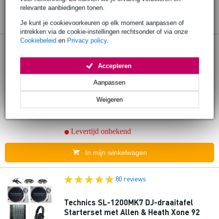
relevante aanbiedingen tonen.
Je kunt je cookievoorkeuren op elk moment aanpassen of
intrekken via de cookie-instellingen rechtsonder of via onze
Cookiebeleid
en
Privacy policy
.
90 reviews
Accepteren
Technics SL-1200MK7 DJ-draaitafel
Starterset met Pioneer DJ DJM-450
Aanpassen
mixer
Weigeren
€ 2.803,-
Adviesprijs
€ 2.875,-
Levertijd onbekend
In mijn winkelwagen
80 reviews
Technics SL-1200MK7 DJ-draaitafel
Starterset met Allen & Heath Xone 92