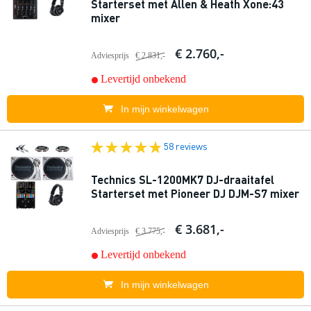
Starterset met Allen & Heath Xone:43
mixer
€ 2.760,-
Adviesprijs
€ 2.831,-
Levertijd onbekend
In mijn winkelwagen
58 reviews
Technics SL-1200MK7 DJ-draaitafel
Starterset met Pioneer DJ DJM-S7 mixer
€ 3.681,-
Adviesprijs
€ 3.775,-
Levertijd onbekend
In mijn winkelwagen