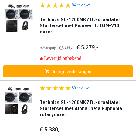
84 reviews
Technics SL-1200MK7 DJ-draaitafel
Starterset met Pioneer DJ DJM-V10
mixer
€ 5.279,-
Adviesprijs
€ 5.411,-
Levertijd onbekend
In mijn winkelwagen
80 reviews
Technics SL-1200MK7 DJ-draaitafel
Starterset met AlphaTheta Euphonia
rotarymixer
€ 5.380,-