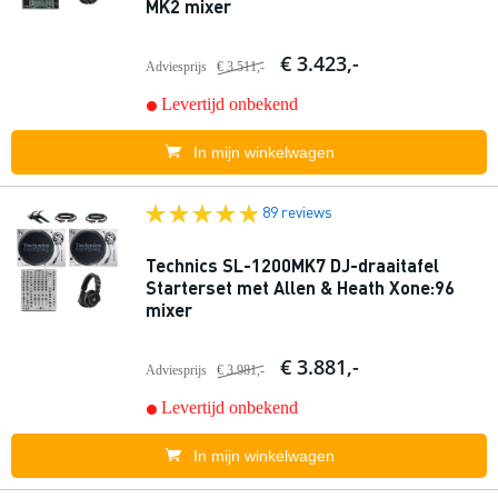
MK2 mixer
€ 3.423,-
Adviesprijs
€ 3.511,-
Levertijd onbekend
In mijn winkelwagen
89 reviews
Technics SL-1200MK7 DJ-draaitafel
Starterset met Allen & Heath Xone:96
mixer
€ 3.881,-
Adviesprijs
€ 3.981,-
Levertijd onbekend
In mijn winkelwagen