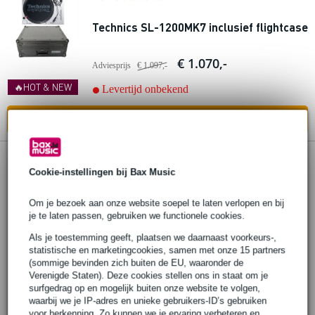
Technics SL-1200MK7 inclusief flightcase
€ 1.070,-
Adviesprijs
€ 1.097,-
🔥HOT & NEW
Levertijd onbekend
In mijn winkelwagen
Cookie-instellingen bij Bax Music
Om je bezoek aan onze website soepel te laten verlopen en bij
je te laten passen, gebruiken we functionele cookies.
Als je toestemming geeft, plaatsen we daarnaast voorkeurs-,
statistische en marketingcookies, samen met onze 15 partners
(sommige bevinden zich buiten de EU, waaronder de
Verenigde Staten). Deze cookies stellen ons in staat om je
surfgedrag op en mogelijk buiten onze website te volgen,
waarbij we je IP-adres en unieke gebruikers-ID’s gebruiken
voor herkenning. Zo kunnen we je ervaring verbeteren en