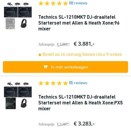
88 reviews
Technics SL-1210MK7 DJ-draaitafel
Starterset met Allen & Heath Xone:96
mixer
€ 3.881,-
Adviesprijs
€ 3.981,-
Bestel nu en ontvang binnen circa 9 weken
In mijn winkelwagen
85 reviews
Technics SL-1210MK7 DJ-draaitafel
Starterset met Allen & Heath Xone:PX5
mixer
€ 3.283,-
Adviesprijs
€ 3.367,-