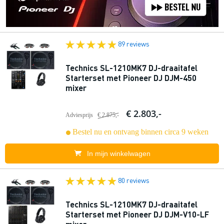
89 reviews
Technics SL-1210MK7 DJ-draaitafel
Starterset met Pioneer DJ DJM-450
mixer
€ 2.803,-
Adviesprijs
€ 2.875,-
Bestel nu en ontvang binnen circa 9 weken
In mijn winkelwagen
80 reviews
Technics SL-1210MK7 DJ-draaitafel
Starterset met Pioneer DJ DJM-V10-LF