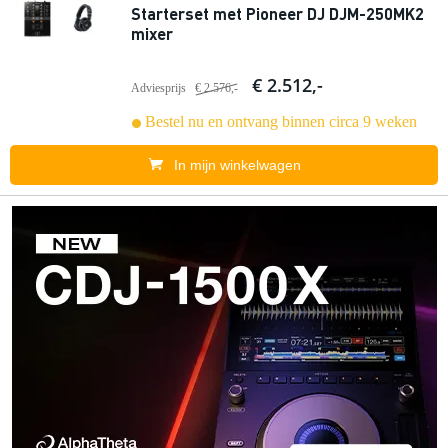
Starterset met Pioneer DJ DJM-250MK2
mixer
€ 2.512,-
Adviesprijs
€ 2.576,-
Bestel nu en ontvang binnen circa 9 weken
In mijn winkelwagen