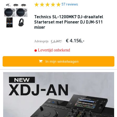
57 reviews
Technics SL-1200MK7 DJ-draaitafel
Starterset met Pioneer DJ DJM-S11
mixer
€ 4.156,-
Adviesprijs
€ 4.263,-
Levertijd onbekend
In mijn winkelwagen