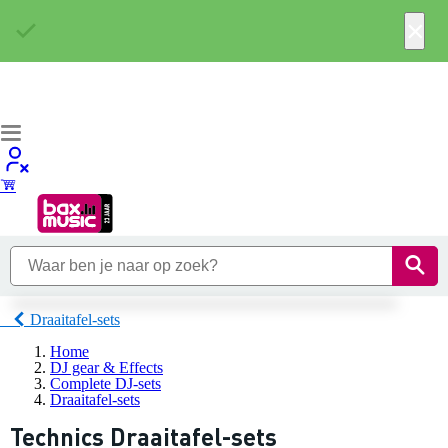
×
Draaitafel-sets
Home
DJ gear & Effects
Complete DJ-sets
Draaitafel-sets
Technics Draaitafel-sets