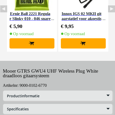
Ernie Ball 2221 Regula
Innox IGS 02 MKII git
r Slinky 010 - 046 snare
aarstatief voor akoestis
S
nset voor elektrische git
che gitaar
s
€ 5,90
€ 9,95
€
aar
Op voorraad
Op voorraad
+
+
Mooer GTRS GWU4 UHF Wireless Plug White
draadloos gitaarsysteem
Artikelnr:
9000-0102-6770
Productinformatie
Specificaties