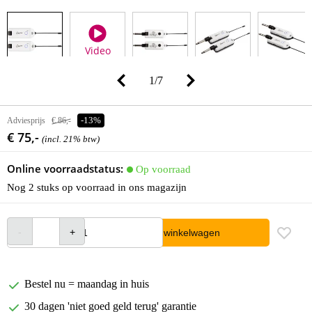
Video
1
/
7
Adviesprijs
€ 86,-
-13%
€ 75,-
(incl. 21% btw)
Online voorraadstatus:
Op voorraad
Nog 2 stuks op voorraad in ons magazijn
In winkelwagen
Bestel nu = maandag in huis
30 dagen 'niet goed geld terug' garantie