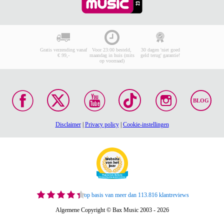
Gratis verzending vanaf
Voor 23:00 besteld,
30 dagen 'niet goed
€ 99,-
maandag in huis (mits
geld terug' garantie!
op voorraad)
BLOG
Disclaimer
|
Privacy policy
|
Cookie-instellingen
op basis van meer dan 113.816 klantreviews
Algemene Copyright © Bax Music 2003 - 2026