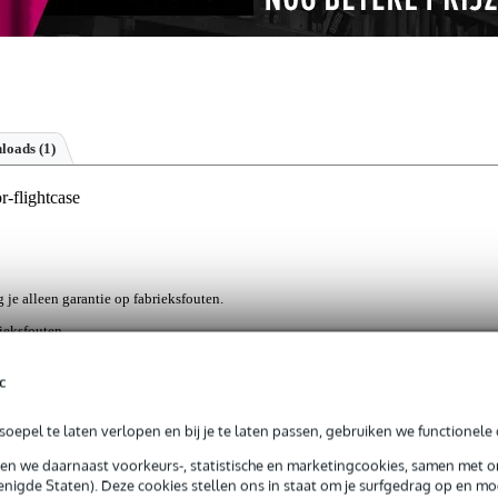
loads (1)
-flightcase
g je alleen garantie op fabrieksfouten.
rieksfouten.
c
 apparatuur waarbij de specificaties 6U hoog en 485 mm diep betreffen
oepel te laten verlopen en bij je te laten passen, gebruiken we functionele 
 19 flightcase. We hebben het hier over een zeer robuuste case zoals j
en. Handig aan dit model is, dat het om een double-door exemplaar gaat
sen we daarnaast voorkeurs-, statistische en marketingcookies, samen met 
ijn afneembaar. Over de stevigheid en kwaliteit hoef je je helemaal gee
nigde Staten). Deze cookies stellen ons in staat om je surfgedrag op en mog