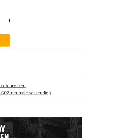
€ 614,-
s retourneren
s CO2-neutrale verzending