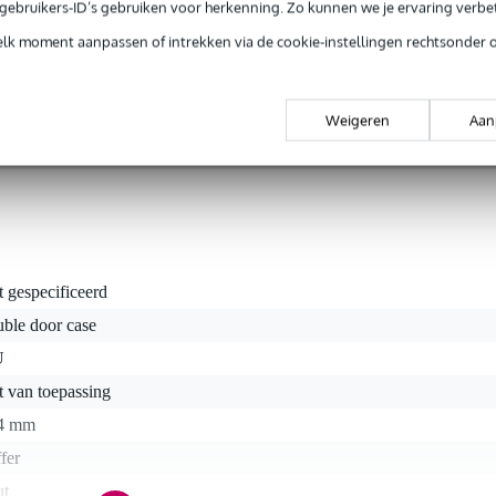
 dik en hardware van Penn Elcom vormen de basis. Transport gaat oo
e gebruikers-ID’s gebruiken voor herkenning. Zo kunnen we je ervaring verb
p, vlindersloten en vier rubberen voetjes maken het muzikantenleve
elk moment aanpassen of intrekken via de cookie-instellingen rechtsonder 
ct
erd. Andere afgebeelde producten zijn ter illustratie.
Weigeren
Aan
t gespecificeerd
uble door case
U
t van toepassing
4 mm
fer
ut