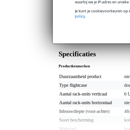
zorgen te maken. Berkenhout van 9 mm
waarbij we je IP-adres en uniek
zeer soepel. Een verzonken handgree
Je kunt je cookievoorkeuren op 
alleen maar aangenamer.
policy
.
Tips of opmerkingen over dit produ
Let op: Alleen de flightcase wordt gelev
Specificaties
Productkenmerken
Duurzaamheid product
nie
Type flightcase
do
Aantal rack-units verticaal
6 
Aantal rack-units horizontaal
nie
Inbouwdiepte (voor-achter)
48
Soort bescherming
kof
Materiaal
ho