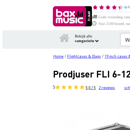
op b
Gratis verzending vana
Voor 23:00 besteld, ma
Bekijk alle
categorieën
Home
Flightcases & Bags
19 inch cases 
/
/
Prodjuser FLI 6-1
5
5,0 / 5
2
reviews
sch