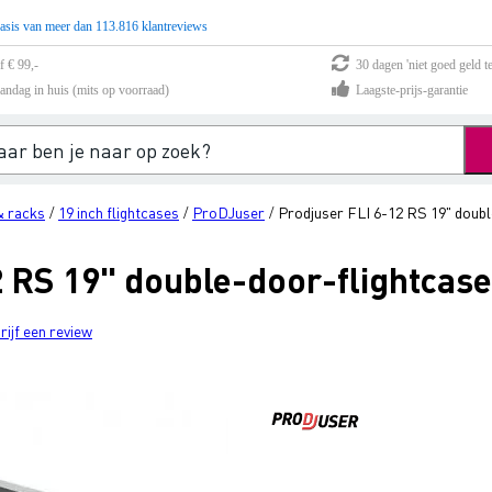
asis van meer dan 113.816 klantreviews
f € 99,-
30 dagen 'niet goed geld te
andag in huis (mits op voorraad)
Laagste-prijs-garantie
& racks
19 inch flightcases
ProDJuser
Prodjuser FLI 6-12 RS 19" doubl
/
/
/
2 RS 19" double-door-flightcase
rijf een review