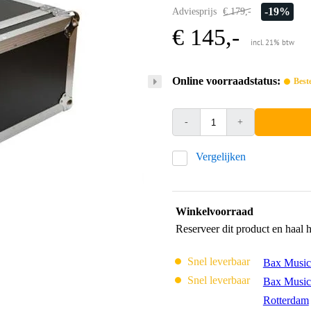
-19%
Adviesprijs
€ 179,-
€ 145,-
incl. 21% btw
Online voorraadstatus:
Best
-
+
Vergelijken
Winkelvoorraad
Reserveer dit product en haal 
Snel leverbaar
Bax Music
Snel leverbaar
Bax Music
Rotterdam