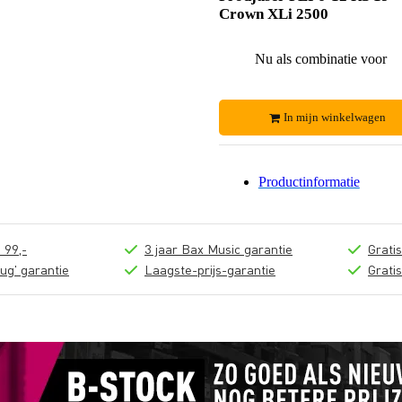
Crown XLi 2500
Nu als combinatie voor
In mijn winkelwagen
Productinformatie
 99,-
3 jaar Bax Music garantie
Grati
ug' garantie
Laagste-prijs-garantie
Grati