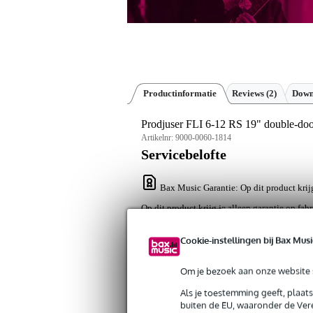
Productinformatie
Reviews
(2)
Down
Prodjuser FLI 6-12 RS 19" double-door
Artikelnr:
9000-0060-1814
Servicebelofte
Bax Music Garantie
: Op dit product krij
Op dit product krijg je alleen garantie op fab
Cookie-instellingen bij Bax Musi
Algemeen
Heb je een case nodig voor je 19 inch
Om je bezoek aan onze website s
kijk dan naar de Prodjuser FLI 6-12 RS
dat altijd van Prodjuser kunt verwacht
Als je toestemming geeft, plaat
Dus zowel de voor- als de achterkant z
buiten de EU, waaronder de Vere