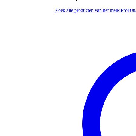
behuizing: berkenhout
Penn Elcom hardware
Zoek alle producten van het merk ProDJu
aantal rack-units verticaal: 6 U
inbouwdiepte: 485 mm
wielen: nee
handgreep verzonken: ja:
type slot: vlinder
afmetingen buitenkant: 530 x 3
kleur: zwart/zilver