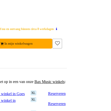
el nu en ontvang binnen circa 8 werkdagen
In mijn winkelwagen
het op in een van onze
Bax Music winkels
:
XL
Reserveren
 winkel in Goes
XL
 winkel in
Reserveren