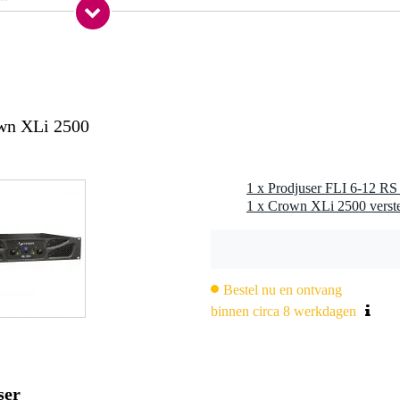
nee
a
nee
a
own XLi 2500
nderslot
nee
nee
1 x Prodjuser FLI 6-12 RS 
1 x Crown XLi 2500 verst
nee
,0 kg
Bestel nu en ontvang
5 x 46,5 x 37,0 cm
binnen circa 8 werkdagen
ur
ser