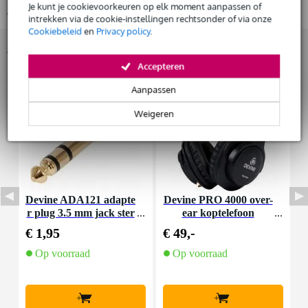
Huur dit product
Je kunt je cookievoorkeuren op elk moment aanpassen of
Bekijk alle productspecificaties
intrekken via de cookie-instellingen rechtsonder of via onze
Cookiebeleid
en
Privacy policy
.
Accessoires (17)
Accepteren
Aanpassen
Weigeren
Devine ADA121 adapte
Devine PRO 4000 over-
D
r plug 3.5 mm jack ster
ear koptelefoon
a
eo - 6.35 mm jack stere
€ 1,95
€ 49,-
€
o
Op voorraad
Op voorraad
+
+