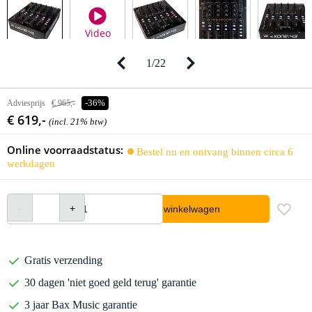
Video
1
/
22
Adviesprijs
€ 965,-
-36%
€ 619,-
(incl. 21% btw)
Online voorraadstatus:
Bestel nu en ontvang binnen circa 6
werkdagen
In winkelwagen
Gratis verzending
30 dagen 'niet goed geld terug' garantie
3 jaar Bax Music garantie