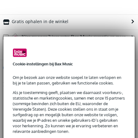
Gratis ophalen in de winkel
Kies nu voor 2 jaar extra Bax Music garantie en meer
voordelen
€ 30,95 eenmalig
Cookie-instellingen bij Bax Music
%
Huur dit product
Om je bezoek aan onze website soepel te laten verlopen en
bij je te laten passen, gebruiken we functionele cookies.
Productinformatie
Huur dit product al vanaf 44 euro per maand
Huur meerdere producten tegelijk: min. € 300,- en max.
Als je toestemming geeft, plaatsen we daarnaast voorkeurs-,
4 + 1 kanaals DJ-mixer
€ 2.500,-
statistische en marketingcookies, samen met onze 15 partners
Gratis
VCF Filter
thuisbezorgd of op te halen in de winkel
(sommige bevinden zich buiten de EU, waaronder de
low-pass filter
Verenigde Staten). Deze cookies stellen ons in staat om je
Al na 4 maanden maandelijks opzegbaar
surfgedrag op en mogelijk buiten onze website te volgen,
De mogelijkheid om je product(en) met korting te kopen
high-pass filter
waarbij we je IP-adres en unieke gebruikers-ID’s gebruiken
Snelle vervanging door Bax Music bij een defect
band-pass filter
voor herkenning. Zo kunnen we je ervaring verbeteren en
relevante aanbiedingen tonen.
externe FX loop (send/return) met dry/wet control per kanaal