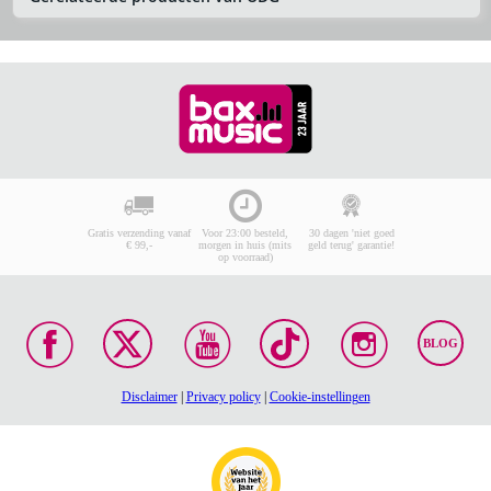
Gratis verzending vanaf
Voor 23:00 besteld,
30 dagen 'niet goed
€ 99,-
morgen in huis (mits
geld terug' garantie!
op voorraad)
BLOG
Disclaimer
|
Privacy policy
|
Cookie-instellingen