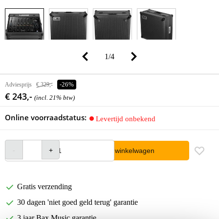
1
/
4
Adviesprijs
€ 329,-
-26%
€ 243,-
(incl. 21% btw)
Online voorraadstatus:
Levertijd onbekend
In winkelwagen
Gratis verzending
30 dagen 'niet goed geld terug' garantie
3 jaar Bax Music garantie