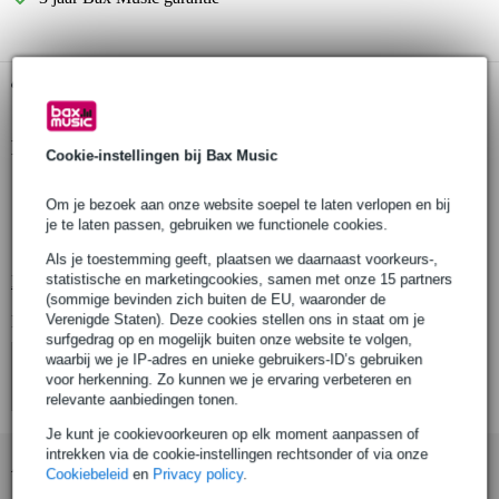
Gratis ophalen in de winkel
Productinformatie
Cookie-instellingen bij Bax Music
kleur: zwart
Om je bezoek aan onze website soepel te laten verlopen en bij
materiaal: gelamineerd multiplex 9 mm
je te laten passen, gebruiken we functionele cookies.
80 mm extra ruimte voor kabels
Als je toestemming geeft, plaatsen we daarnaast voorkeurs-,
statistische en marketingcookies, samen met onze 15 partners
Bekijk alle productspecificaties
(sommige bevinden zich buiten de EU, waaronder de
Verenigde Staten). Deze cookies stellen ons in staat om je
Bekijk ook eens (4)
surfgedrag op en mogelijk buiten onze website te volgen,
waarbij we je IP-adres en unieke gebruikers-ID’s gebruiken
voor herkenning. Zo kunnen we je ervaring verbeteren en
relevante aanbiedingen tonen.
Je kunt je cookievoorkeuren op elk moment aanpassen of
intrekken via de cookie-instellingen rechtsonder of via onze
Accessoires (31)
Cookiebeleid
en
Privacy policy
.