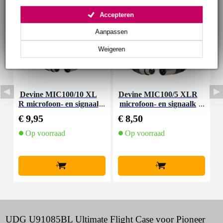
Accepteren
Aanpassen
Weigeren
Devine MIC100/10 XL
Devine MIC100/5 XLR
D
R microfoon- en signaal
microfoon- en signaalk
R
kabel 10 meter
abel 5 meter
€ 9,95
€ 8,50
€
Op voorraad
Op voorraad
+
+
UDG U91085BL Ultimate Flight Case voor Pioneer