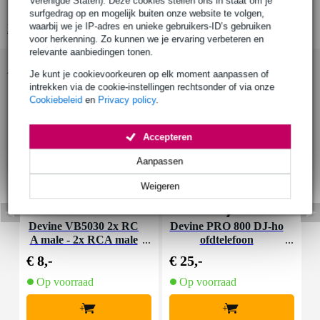
Verenigde Staten). Deze cookies stellen ons in staat om je
compacte constructie
surfgedrag op en mogelijk buiten onze website te volgen,
waarbij we je IP-adres en unieke gebruikers-ID’s gebruiken
Bekijk alle productspecificaties
voor herkenning. Zo kunnen we je ervaring verbeteren en
relevante aanbiedingen tonen.
Accessoires (5)
Je kunt je cookievoorkeuren op elk moment aanpassen of
intrekken via de cookie-instellingen rechtsonder of via onze
Cookiebeleid
en
Privacy policy
.
Accepteren
Aanpassen
Weigeren
Devine VB5030 2x RC
Devine PRO 800 DJ-ho
A male - 2x RCA male
ofdtelefoon
3.00 m
€ 8,-
€ 25,-
€
Op voorraad
Op voorraad
+
+