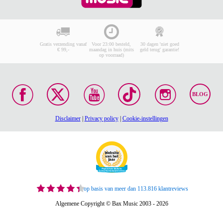
Gratis verzending vanaf
Voor 23:00 besteld,
30 dagen 'niet goed
€ 99,-
maandag in huis (mits
geld terug' garantie!
op voorraad)
BLOG
Disclaimer
|
Privacy policy
|
Cookie-instellingen
op basis van meer dan 113.816 klantreviews
Algemene Copyright © Bax Music 2003 - 2026