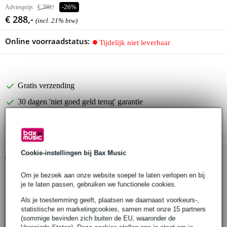
Adviesprijs
€ 390,-
-26%
€ 288,-
(incl. 21% btw)
Online voorraadstatus:
Tijdelijk niet leverbaar
Gratis verzending
30 dagen 'niet goed geld terug' garantie
3 jaar Bax Music garantie
Cookie-instellingen bij Bax Music
Gratis ophalen in de winkel
Om je bezoek aan onze website soepel te laten verlopen en bij
je te laten passen, gebruiken we functionele cookies.
Productinformatie
Als je toestemming geeft, plaatsen we daarnaast voorkeurs-,
tabletop multimedia-speler
statistische en marketingcookies, samen met onze 15 partners
ondersteunt zowel CD als USB-sticks
(sommige bevinden zich buiten de EU, waaronder de