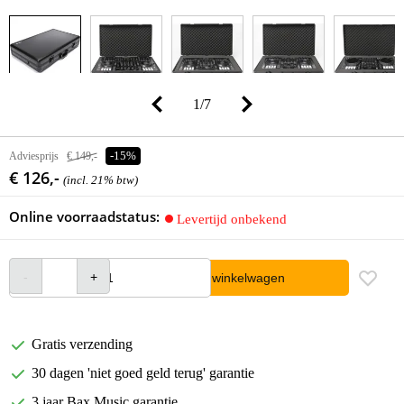
1
/
7
Adviesprijs
€ 149,-
-15%
€ 126,-
(incl. 21% btw)
Online voorraadstatus:
Levertijd onbekend
In winkelwagen
Gratis verzending
30 dagen 'niet goed geld terug' garantie
3 jaar Bax Music garantie