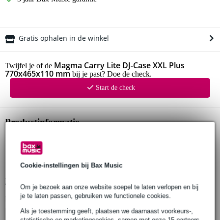
Gratis ophalen in de winkel
Magma Carry Lite DJ-Case XXL Plus
Twijfel je of de
770x465x110 mm
bij je past? Doe de check.
Start de check
Productinformatie
Magma flightcase
universeel
binnenafmetingen: 770 x 465 x 110 mm
Cookie-instellingen bij Bax Music
Bekijk alle productspecificaties
Om je bezoek aan onze website soepel te laten verlopen en bij
je te laten passen, gebruiken we functionele cookies.
Bekijk ook eens (4)
Als je toestemming geeft, plaatsen we daarnaast voorkeurs-,
statistische en marketingcookies, samen met onze 15 partners