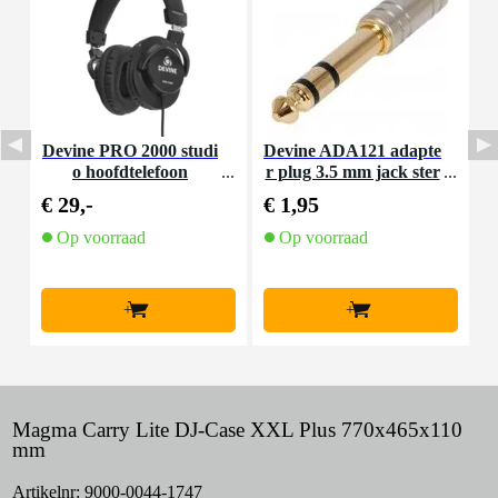
Devine PRO 2000 studi
Devine ADA121 adapte
D
o hoofdtelefoon
r plug 3.5 mm jack ster
eo - 6.35 mm jack stere
€ 29,-
€ 1,95
€
o
Op voorraad
Op voorraad
+
+
Magma Carry Lite DJ-Case XXL Plus 770x465x110
mm
Artikelnr:
9000-0044-1747