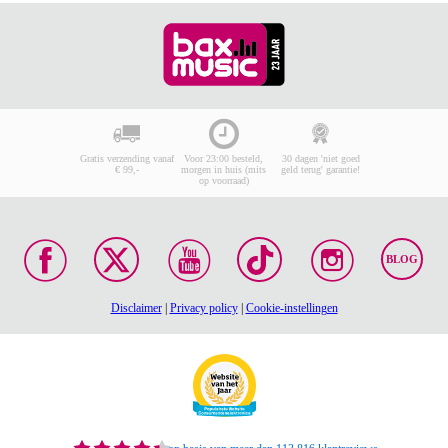
Gratis verzending vanaf
Voor 23:00 besteld,
30 dagen 'niet goed
€ 99,-
morgen in huis (mits
geld terug' garantie!
op voorraad)
BLOG
Disclaimer
|
Privacy policy
|
Cookie-instellingen