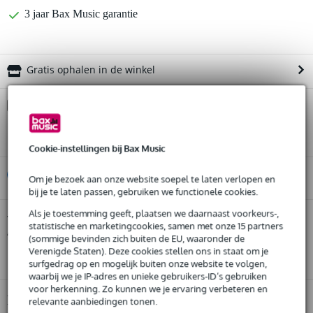
3 jaar Bax Music garantie
Gratis ophalen in de winkel
Kies nu voor 2 jaar extra Bax Music garantie en meer
voordelen
€ 15,45 eenmalig
Cookie-instellingen bij Bax Music
%
Huur dit product
Om je bezoek aan onze website soepel te laten verlopen en
bij je te laten passen, gebruiken we functionele cookies.
Als je toestemming geeft, plaatsen we daarnaast voorkeurs-,
Huur dit product al vanaf 22 euro per maand
AlphaTheta FLT-XDJAZ Flightcase voor XDJ-
Twijfel je of de
statistische en marketingcookies, samen met onze 15 partners
AZ
Huur meerdere producten tegelijk: min. € 300,- en max.
bij je past? Doe de check.
(sommige bevinden zich buiten de EU, waaronder de
€ 2.500,-
Verenigde Staten). Deze cookies stellen ons in staat om je
Start de check
Gratis
thuisbezorgd of op te halen in de winkel
surfgedrag op en mogelijk buiten onze website te volgen,
Al na 4 maanden maandelijks opzegbaar
waarbij we je IP-adres en unieke gebruikers-ID’s gebruiken
De mogelijkheid om je product(en) met korting te kopen
voor herkenning. Zo kunnen we je ervaring verbeteren en
Snelle vervanging door Bax Music bij een defect
Productinformatie
relevante aanbiedingen tonen.