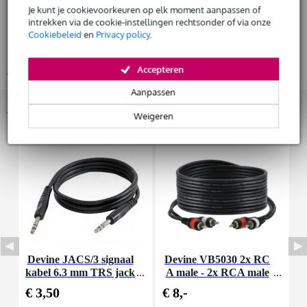
Je kunt je cookievoorkeuren op elk moment aanpassen of
DJ-CONTROLLER Flightcase
intrekken via de cookie-instellingen rechtsonder of via onze
Huur dit product
Geschikt voor: XDJ-AZ & XDJ-XZ
Cookiebeleid
en
Privacy policy
.
verzonken vlinderdraaisluitingen
Accepteren
Bekijk alle productspecificaties
Aanpassen
Accessoires (10)
Weigeren
Devine JACS/3 signaal
Devine VB5030 2x RC
S
kabel 6.3 mm TRS jack
A male - 2x RCA male
-jack 3 meter
3.00 m
€ 3,50
€ 8,-
€