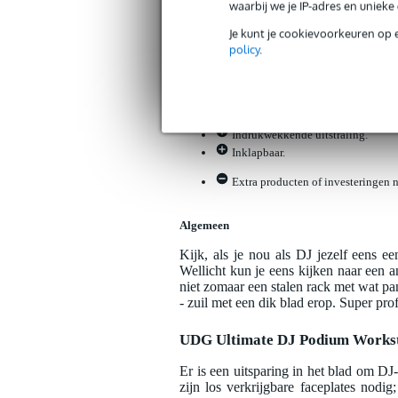
waarbij we je IP-adres en uniek
Servicebelofte
Je kunt je cookievoorkeuren op 
policy
.
Bax Music Garantie
: Op dit product kri
Op dit product krijg je levenslange garantie 
Plus- en minpunten
Indrukwekkende uitstraling.
Inklapbaar.
Extra producten of investeringen no
Algemeen
Kijk, als je nou als DJ jezelf eens e
Wellicht kun je eens kijken naar een
niet zomaar een stalen rack met wat pan
- zuil met een dik blad erop. Super pro
UDG Ultimate DJ Podium Worksta
Er is een uitsparing in het blad om DJ
zijn los verkrijgbare faceplates nodi