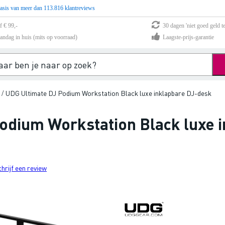
asis van meer dan 113.816 klantreviews
f € 99,-
30 dagen 'niet goed geld te
andag in huis (mits op voorraad)
Laagste-prijs-garantie
UDG Ultimate DJ Podium Workstation Black luxe inklapbare DJ-desk
/
odium Workstation Black luxe 
chrijf een review