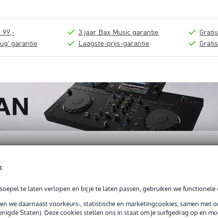
 99,-
3 jaar Bax Music garantie
Grati
ug' garantie
Laagste-prijs-garantie
Grati
c
oepel te laten verlopen en bij je te laten passen, gebruiken we functionele 
Black luxe inklapbare DJ-desk
sen we daarnaast voorkeurs-, statistische en marketingcookies, samen met 
nigde Staten). Deze cookies stellen ons in staat om je surfgedrag op en mog