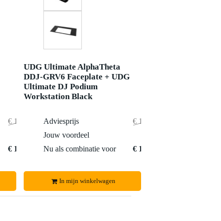
UDG Ultimate AlphaTheta
DDJ-GRV6 Faceplate + UDG
Ultimate DJ Podium
Workstation Black
€ 1.052,-
Adviesprijs
€ 1.062,-
€ 10,-
Jouw voordeel
€ 13,-
€ 1.042,-
Nu als combinatie voor
€ 1.049,-
In mijn winkelwagen