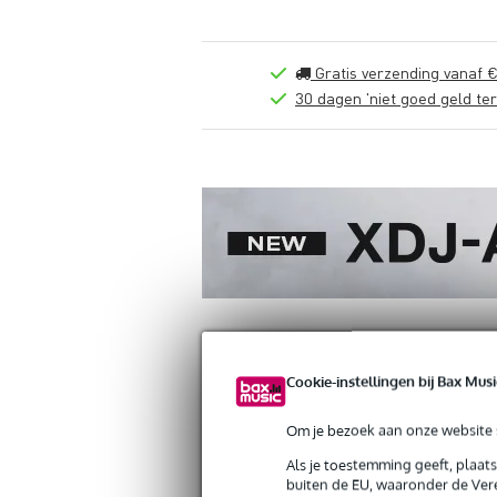
Gratis verzending vanaf €
30 dagen 'niet goed geld ter
Cookie-instellingen bij Bax Musi
Productinformatie
Reviews
(0)
Om je bezoek aan onze website s
UDG Ultimate DJ Podium Workstation 
Als je toestemming geeft, plaat
Artikelnr:
9000-0153-7209
buiten de EU, waaronder de Vere