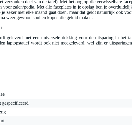
 het verzonken deel van de tafel). Met het oog op die verwisselbare face
jn voor zalen/podia. Met alle faceplates in je opslag ben je overduidelij
e je zeker niet elke maand gaat doen, maar dat geldt natuurlijk ook voo
rna weer gewoon spullen kopen die geluid maken.
ct
rdt geleverd met een universele dekking voor de uitsparing in het t
en laptopstatief wordt ook niet meegeleverd, wél zijn er uitsparingen
nee
t gespecificeerd
rig
art