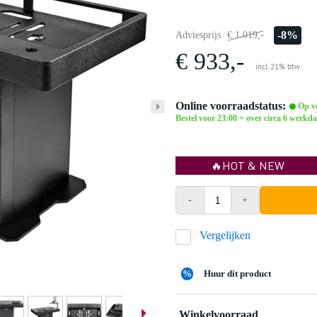
-8%
Adviesprijs
€ 1.019,-
€ 933,-
incl. 21% btw
Online voorraadstatus:
Op vo
Bestel voor 23:00 = over circa 6 werkda
🔥HOT & NEW
-
+
Vergelijken
%
Huur dit product
Winkelvoorraad