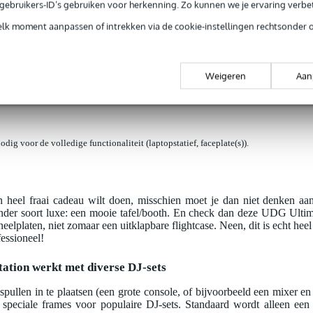
e gebruikers-ID’s gebruiken voor herkenning. Zo kunnen we je ervaring verb
elk moment aanpassen of intrekken via de cookie-instellingen rechtsonder 
jg je levenslange garantie op fabrieksfouten.
op fabrieksfouten.
Weigeren
Aan
dig voor de volledige functionaliteit (laptopstatief, faceplate(s)).
en heel fraai cadeau wilt doen, misschien moet je dan niet denken aa
 ander soort luxe: een mooie tafel/booth. En check dan deze UDG Ult
eelplaten, niet zomaar een uitklapbare flightcase. Neen, dit is echt hee
fessioneel!
tion werkt met diverse DJ-sets
-spullen in te plaatsen (een grote console, of bijvoorbeeld een mixer e
g; speciale frames voor populaire DJ-sets. Standaard wordt alleen ee