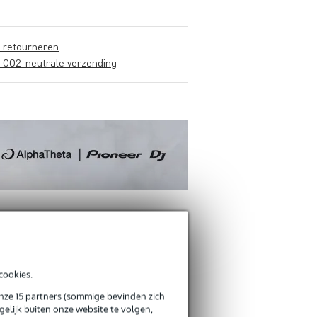
s retourneren
s CO2-neutrale verzending
cookies.
onze 15 partners (sommige bevinden zich
Schrijf zelf een r
elijk buiten onze website te volgen,