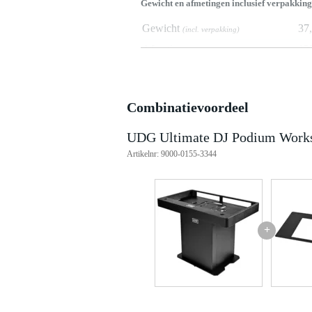
Gewicht en afmetingen inclusief verpakking
Gewicht
37
(incl. verpakking)
Afmeting
13
(incl. verpakking)
Productspecificaties
UDG Ultimate DJ Podium Works
Combinatievoordeel
luxe inklapbare DJ-desk
uitbreidbaar met los verkrijgbare
UDG Ultimate DJ Podium Workst
afmetingen:
ingeklapt: 126.9 x 71.5 x
Artikelnr: 9000-0155-3344
uitgeklapt: 126.9 x 71.5 x
gewicht: 36.8 kg
+