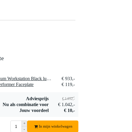
te
1 x UDG Ultimate DJ Podium Workstation Black luxe inklapbare DJ-desk
€ 933,-
rformer Faceplate
€ 119,-
Adviesprijs
€ 1.052,-
Nu als combinatie voor
€ 1.042,-
Jouw voordeel
€ 10,-
+
In mijn winkelwagen
-