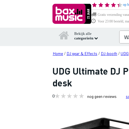
op b
Gratis verzending vana
Voor 23:00 besteld, ma
Bekijk alle
categorieën
Home
DJ gear & Effects
DJ-booth
UDG
/
/
/
UDG Ultimate DJ P
desk
0
nog geen reviews
s