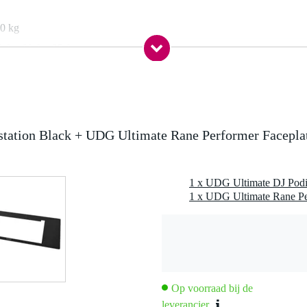
,0 kg
3,0 x 80,0 x 35,0 cm
tation Black
 faceplates voor specifieke DJ-sets
ation Black + UDG Ultimate Rane Performer Facepla
 22 cm
 95.3 cm
1 x UDG Ultimate Rane Pe
Op voorraad bij de
leverancier