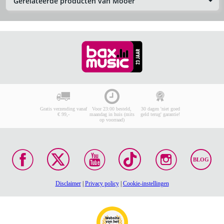
Gerelateerde producten van Mooer
Gratis verzending vanaf
Voor 23:00 besteld,
30 dagen 'niet goed
€ 99,-
maandag in huis (mits
geld terug' garantie!
op voorraad)
BLOG
Disclaimer
|
Privacy policy
|
Cookie-instellingen