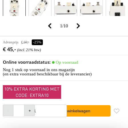
1
/
10
Adviesprijs
€ 60,-
-25%
€ 45,-
(incl. 21% btw)
Online voorraadstatus:
Op voorraad
Nog 1 stuk op voorraad in ons magazijn
(en extra voorraad beschikbaar bij de leverancier)
10% EXTRA KORTING MET
CODE: EXTRA10
In winkelwagen