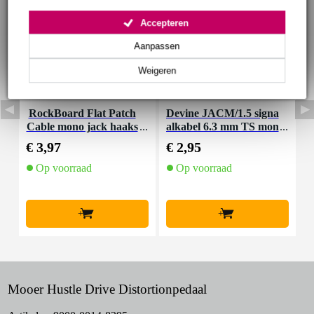
Accepteren
Aanpassen
Weigeren
RockBoard Flat Patch
Devine JACM/1.5 signa
D
Cable mono jack haaks
alkabel 6.3 mm TS mon
k
10 cm
o jack-jack 1.5 meter
j
€ 3,97
€ 2,95
€
Op voorraad
Op voorraad
+
+
Mooer Hustle Drive Distortionpedaal