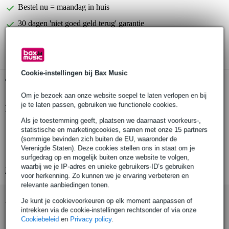
Bestel nu = maandag in huis
30 dagen 'niet goed geld terug' garantie
3 jaar Bax Music garantie
Cookie-instellingen bij Bax Music
Gratis ophalen in de winkel
Om je bezoek aan onze website soepel te laten verlopen en bij
je te laten passen, gebruiken we functionele cookies.
Productinformatie
Als je toestemming geeft, plaatsen we daarnaast voorkeurs-,
type effect: distortion
statistische en marketingcookies, samen met onze 15 partners
(sommige bevinden zich buiten de EU, waaronder de
serie: Mooer Micro-pedals
Verenigde Staten). Deze cookies stellen ons in staat om je
volledig metalen behuizing
surfgedrag op en mogelijk buiten onze website te volgen,
waarbij we je IP-adres en unieke gebruikers-ID’s gebruiken
Bekijk alle productspecificaties
voor herkenning. Zo kunnen we je ervaring verbeteren en
relevante aanbiedingen tonen.
Accessoires (25)
Je kunt je cookievoorkeuren op elk moment aanpassen of
intrekken via de cookie-instellingen rechtsonder of via onze
Cookiebeleid
en
Privacy policy
.