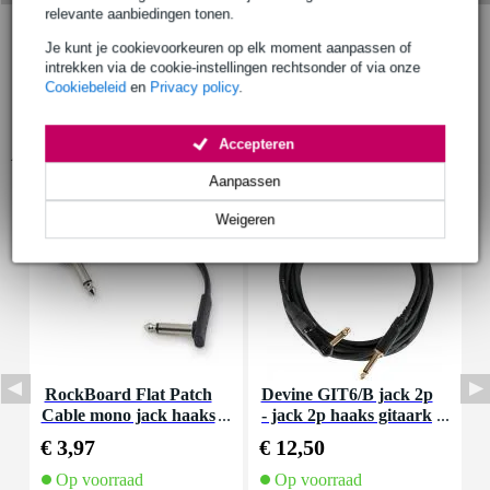
relevante aanbiedingen tonen.
Je kunt je cookievoorkeuren op elk moment aanpassen of
intrekken via de cookie-instellingen rechtsonder of via onze
Cookiebeleid
en
Privacy policy
.
Accepteren
Accessoires (23)
Aanpassen
Weigeren
RockBoard Flat Patch
Devine GIT6/B jack 2p
Cable mono jack haaks
- jack 2p haaks gitaark
C
10 cm
abel 6 meter
€ 3,97
€ 12,50
€
Op voorraad
Op voorraad