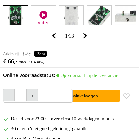
Video
1
/
13
Adviesprijs
€ 92,-
-28%
€ 66,-
(incl. 21% btw)
Online voorraadstatus:
Op voorraad bij de leverancier
In winkelwagen
Bestel voor 23:00 = over circa 10 werkdagen in huis
30 dagen 'niet goed geld terug' garantie
3 jaar Bax Music garantie