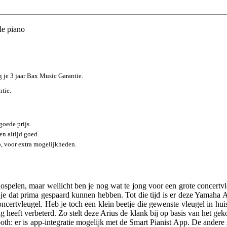
e piano
jg je 3 jaar Bax Music Garantie.
ntie.
goede prijs.
n altijd goed.
p, voor extra mogelijkheden.
ospelen, maar wellicht ben je nog wat te jong voor een grote concertvle
zou je dat prima gespaard kunnen hebben. Tot die tijd is er deze Yamaha
rtvleugel. Heb je toch een klein beetje die gewenste vleugel in huis!
 heeft verbeterd. Zo stelt deze Arius de klank bij op basis van het g
ooth: er is app-integratie mogelijk met de Smart Pianist App. De andere 