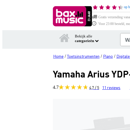
op b
Gratis verzending vana
Voor 23:00 besteld, mo
Bekijk alle
categorieën
Home
Toetsinstrumenten
Piano
Digitale
/
/
/
Yamaha Arius YDP-
4.7
4,7 / 5
11
reviews