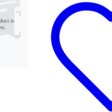
duct is
en.