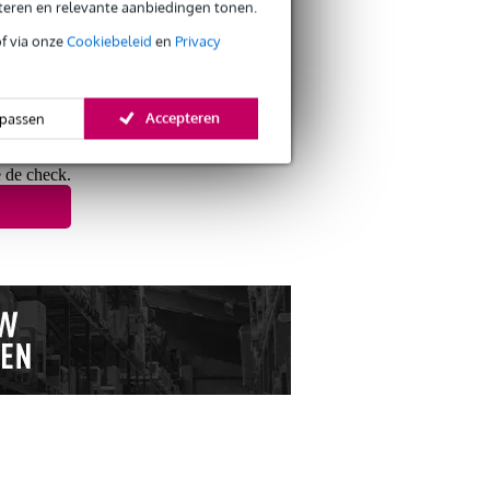
eteren en relevante aanbiedingen tonen.
of via onze
Cookiebeleid
en
Privacy
Accepteren
passen
e de check.