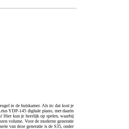
Schrijf zelf een r
Je naam
Johan
5 maart 2026
5
Je beoordeling
Schreef het volgende ov
Erg blij met de digitale
Je ervaring
Leuk om weer te leren e
Anne-Mae
6 januari 20
5
ugel in de huiskamer. Als in: dat kost je
Schreef het volgende ov
 Arius YDP-145 digitale piano, met daarin
 Hier kun je heerlijk op spelen, waarbij
Verstuur
Tonen geluid erg goed. 
ekozen volume. Voor de moderne generatie
Toetsen voelen goed zwaar
serie van deze generatie is de S35, onder