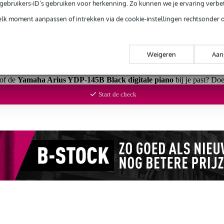
e gebruikers-ID’s gebruiken voor herkenning. Zo kunnen we je ervaring verb
elk moment aanpassen of intrekken via de cookie-instellingen rechtsonder 
Weigeren
Aan
 of de
Yamaha Arius YDP-145B Black digitale piano
bij je past? Do
Start de check