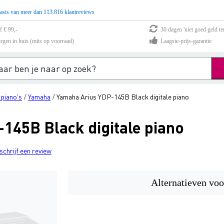
asis van meer dan 113.816 klantreviews
f € 99,-
30 dagen 'niet goed geld te
rgen in huis (mits op voorraad)
Laagste-prijs-garantie
 piano's
Yamaha
Yamaha Arius YDP-145B Black digitale piano
/
/
145B Black digitale piano
schrijf een review
Alternatieven voo