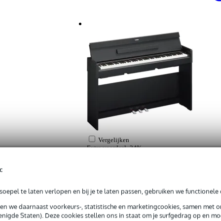
Vergelijken
Extra voordeel
-24%
Yamaha Arius YDP-S35B Black digitale pian
c
Adviesprijs 1.169,-
892,-
oepel te laten verlopen en bij je te laten passen, gebruiken we functionele 
Op voorraad
Bestel voor 23:00 = morgen in huis (g
sen we daarnaast voorkeurs-, statistische en marketingcookies, samen met 
nigde Staten). Deze cookies stellen ons in staat om je surfgedrag op en mog