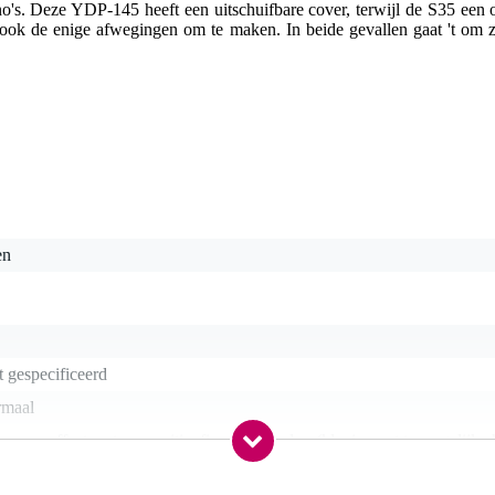
no's. Deze YDP-145 heeft een uitschuifbare cover, terwijl de S35 een o
ook de enige afwegingen om te maken. In beide gevallen gaat 't om zee
en
t gespecificeerd
rmaal
emene effecten, transpositie, fine-tuning, duo (klavier met twee gelijke
en), metronoom, instelbare aanslaggevoeligheid, energy-saver
- 39.9 kg