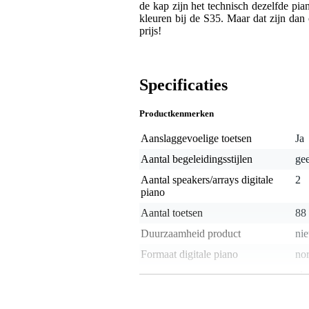
de kap zijn het technisch dezelfde pia
kleuren bij de S35. Maar dat zijn dan 
prijs!
Specificaties
Productkenmerken
Aanslaggevoelige toetsen
Ja
Aantal begeleidingsstijlen
ge
Aantal speakers/arrays digitale
2
piano
Aantal toetsen
88
Duurzaamheid product
nie
Formaat digitale piano
no
alg
Functionaliteit digitale piano
sam
Gewicht
35 