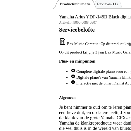
Productinformatie
Reviews
(11)
Yamaha Arius YDP-145B Black digital
Artikelnr:
9000-0088-0907
Servicebelofte
Bax Music Garantie
: Op dit product kri
Op dit product krijg je 3 jaar Bax Music Gara
Plus- en minpunten
Complete digitale piano voor een 
Digitale piano's van Yamaha klinke
Interactie met de Smart Pianist Ap
Algemeen
Je bent nimmer te oud om te leren pian
een lieve duit, en op latere leeftijd 
de klank van de grote Yamaha CFX-conce
Yamaha de klankreproductie weer danig
die wel thuis is in de wereld van bluet