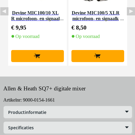
Devine MIC100/10 XL
Devine MIC100/5 XLR
D
R microfoon- en signaal
microfoon- en signaalk
kabel 10 meter
abel 5 meter
€ 9,95
€ 8,50
€
Op voorraad
Op voorraad
+
+
Allen & Heath SQ7+ digitale mixer
Artikelnr:
9000-0154-1661
Productinformatie
Specificaties