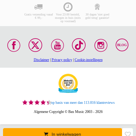
Gratis verzending vanaf
Voor 23:00 besteld,
30 dagen 'niet goed
€ 99,-
morgen in huis (mits
geld terug' garantie!
op voorraad)
BLOG
Disclaimer
|
Privacy policy
|
Cookie-instellingen
op basis van meer dan 113.816 klantreviews
Algemene Copyright © Bax Music 2003 - 2026
In winkelwagen