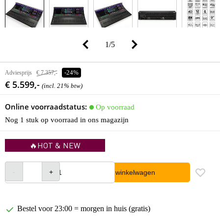
1
/
5
Adviesprijs
€ 7.357,-
-24%
€ 5.599,-
(incl. 21% btw)
Online voorraadstatus:
Op voorraad
Nog 1 stuk op voorraad in ons magazijn
🔥HOT & NEW
In winkelwagen
Bestel voor 23:00 = morgen in huis (gratis)