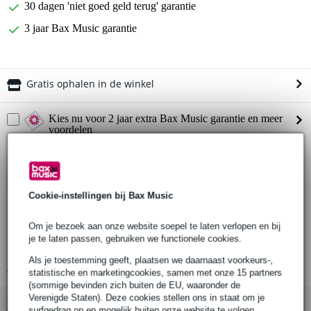
30 dagen 'niet goed geld terug' garantie
3 jaar Bax Music garantie
Gratis ophalen in de winkel
Kies nu voor 2 jaar extra Bax Music garantie en meer
voordelen
€ 279,95 eenmalig
Productinformatie
Cookie-instellingen bij Bax Music
Allen & Heath SQ7+
digitale mixer
Om je bezoek aan onze website soepel te laten verlopen en bij
je te laten passen, gebruiken we functionele cookies.
96kHz FPGA Processing
Als je toestemming geeft, plaatsen we daarnaast voorkeurs-,
Bekijk alle productspecificaties
statistische en marketingcookies, samen met onze 15 partners
(sommige bevinden zich buiten de EU, waaronder de
Verenigde Staten). Deze cookies stellen ons in staat om je
Bekijk ook eens (2)
surfgedrag op en mogelijk buiten onze website te volgen,