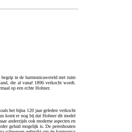
Schrijf zelf een r
Je naam
Arnoud
10 januari 202
5
Je beoordeling
Schreef het volgende ov
Hele fijne harmonica !
Je ervaring
 begrip in de harmonicawereld met ruim
and, die al vanaf 1896 verkocht wordt.
H V.
14 juli 2016
llemaal op een echte Hohner.
4
Schreef het volgende ov
oals het bijna 120 jaar geleden verkocht
klinkt geweldig. kan een 
an komt er nog bij dat Hohner dit model
Verstuur
 maar anderzijds ook moderne aspecten en
rder geluid mogelijk is. De perenhouten
extra schroeven gebruikt om de harmonica