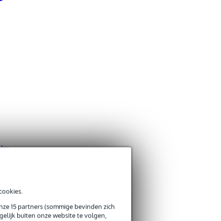
ica
cookies.
onze 15 partners (sommige bevinden zich
elijk buiten onze website te volgen,