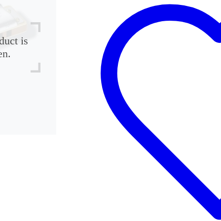
duct is
en.