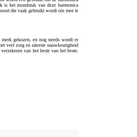
ok is het mondstuk van deze harmonica
soort die vaak gebruikt wordt om mee te
Reviews uit an
Vertaal alle reviews naa
t merk gekozen, en nog steeds wordt er
et veel zorg en uiterste nauwkeurigheid
ciao
24 december 2025
verzekeren van het beste van het beste.
5
Schreef het volgende ov
Top non ha bisogno di pr
Vertaal naar het Nederla
le cam
14 september 20
5
Schreef het volgende ov