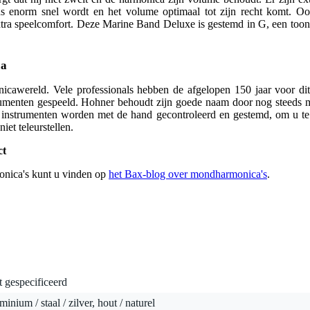
ns enorm snel wordt en het volume optimaal tot zijn recht komt. O
xtra speelcomfort. Deze Marine Band Deluxe is gestemd in G, een toon
ca
icawereld. Vele professionals hebben de afgelopen 150 jaar voor di
trumenten gespeeld. Hohner behoudt zijn goede naam door nog steeds m
e instrumenten worden met de hand gecontroleerd en gestemd, om u te 
et teleurstellen.
ct
nica's kunt u vinden op
het Bax-blog over mondharmonica's
.
t gespecificeerd
minium / staal / zilver, hout / naturel