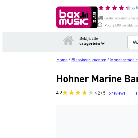
op b
Gratis verzending vana
Voor 23:00 besteld, mo
Bekijk alle
categorieën
Home
Blaasinstrumenten
Mondharmonic
/
/
Hohner Marine Ba
4.2
4,2 / 5
6
reviews
s