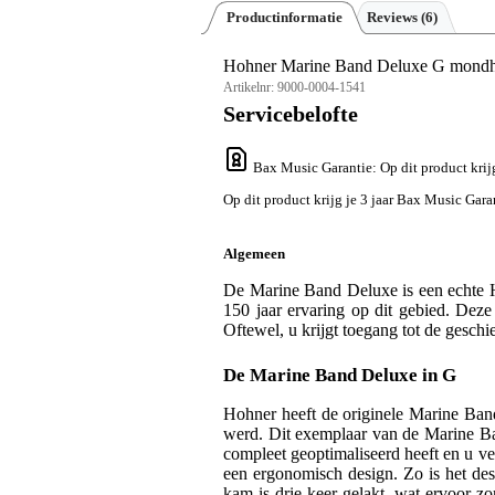
Productinformatie
Reviews
(6)
Hohner Marine Band Deluxe G mond
Artikelnr:
9000-0004-1541
Servicebelofte
Bax Music Garantie
: Op dit product kri
Op dit product krijg je 3 jaar Bax Music Gara
Algemeen
De Marine Band Deluxe is een echte H
150 jaar ervaring op dit gebied. Dez
Oftewel, u krijgt toegang tot de gesch
De Marine Band Deluxe in G
Hohner heeft de originele Marine Band
werd. Dit exemplaar van de Marine Ban
compleet geoptimaliseerd heeft en u v
een ergonomisch design. Zo is het des
kam is drie keer gelakt, wat ervoor z