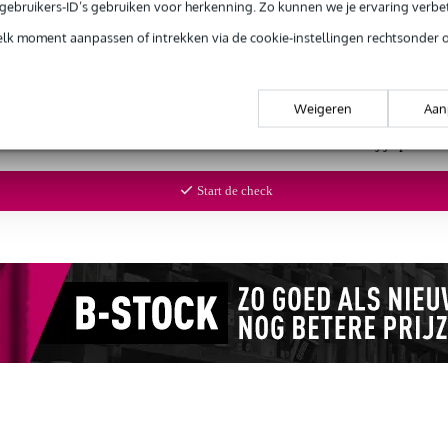
e gebruikers-ID’s gebruiken voor herkenning. Zo kunnen we je ervaring verb
elk moment aanpassen of intrekken via de cookie-instellingen rechtsonder 
Weigeren
Aan
of de
Hohner Marine Band Deluxe G mondharmonica
bij je past? 
Start de check