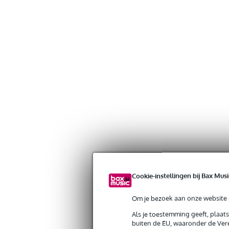
Cookie-instellingen bij Bax Musi
Om je bezoek aan onze website s
Als je toestemming geeft, plaat
buiten de EU, waaronder de Vere