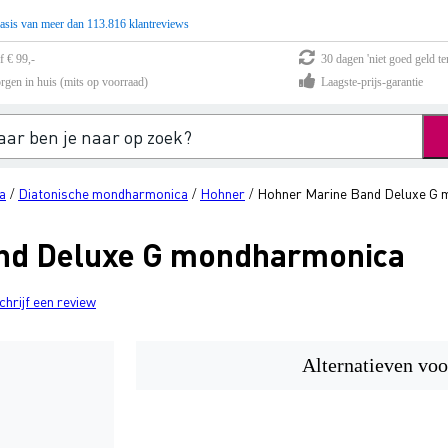
asis van meer dan 113.816 klantreviews
f € 99,-
30 dagen 'niet goed geld te
rgen in huis (mits op voorraad)
Laagste-prijs-garantie
a
Diatonische mondharmonica
Hohner
Hohner Marine Band Deluxe G
/
/
/
nd Deluxe G mondharmonica
chrijf een review
Alternatieven voo