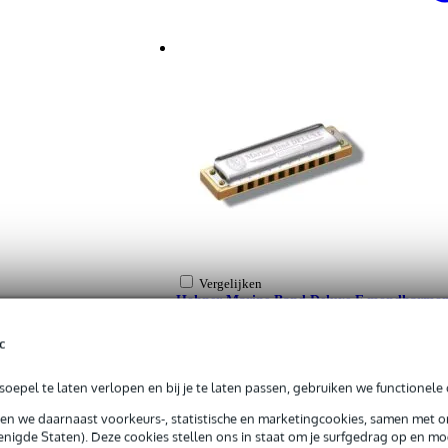
Vergelijken
Hohner Marine Band Deluxe F mondharmon
Adviesprijs 52,-
49,-
c
oepel te laten verlopen en bij je te laten passen, gebruiken we functionele 
Op voorraad
Bestel voor 23:00 = morgen in huis
sen we daarnaast voorkeurs-, statistische en marketingcookies, samen met 
nigde Staten). Deze cookies stellen ons in staat om je surfgedrag op en mog