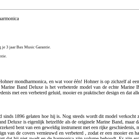
harmonica
jg je 3 jaar Bax Music Garantie.
ntie.
ohner mondharmonica, en wat voor één! Hohner is op zichzelf al een
e Marine Band Deluxe is het verbeterde model van de echte Marine B
iedenis met een verbeterd geluid, mooier en praktischer design en dat a
 sinds 1896 gelaten hoe hij is. Nog steeds wordt dit model verkocht z
d Deluxe is eigenlijk hetzelfde als de originele Marine Band, maar d
erzekerd bent van een geweldig instrument met een rijke geschiedenis,
ign van de covers vernieuwd en verbeterd , zodat er een mooier en ha
orgt dat hij niet zwelt en de harmonica zijn volume behoudt. Er zijn 