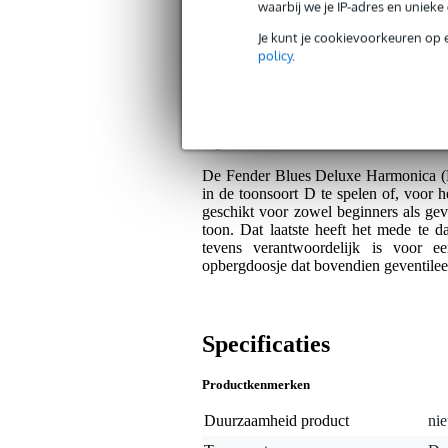
waarbij we je IP-adres en uniek
Servicebelofte
Je kunt je cookievoorkeuren op 
policy
.
Bax Music Garantie
: Op dit product kri
Op dit product krijg je 3 jaar Bax Music Gara
Algemeen
De Fender Blues Deluxe Harmonica (
in de toonsoort D te spelen of, voor h
geschikt voor zowel beginners als gev
toon. Dat laatste heeft het mede te 
tevens verantwoordelijk is voor 
opbergdoosje dat bovendien geventilee
Specificaties
Productkenmerken
Duurzaamheid product
nie