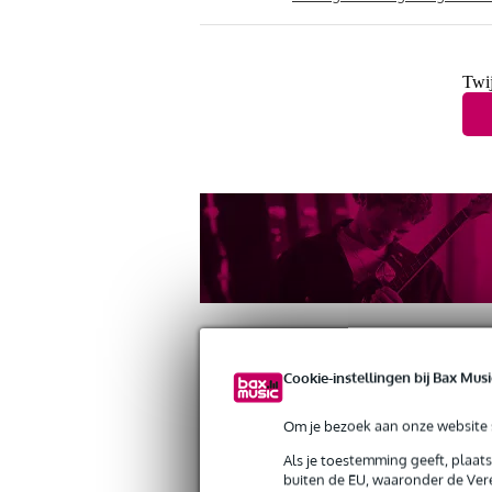
Twij
Cookie-instellingen bij Bax Musi
Productinformatie
Reviews
(4)
Nieuw
Om je bezoek aan onze website s
Als je toestemming geeft, plaat
Fender Blues Deluxe D Harmonica
buiten de EU, waaronder de Vere
Artikelnr:
9000-0012-2437