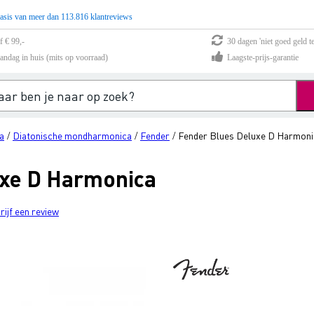
asis van meer dan 113.816 klantreviews
f € 99,-
30 dagen 'niet goed geld te
andag in huis (mits op voorraad)
Laagste-prijs-garantie
a
Diatonische mondharmonica
Fender
Fender Blues Deluxe D Harmoni
/
/
/
uxe D Harmonica
rijf een review