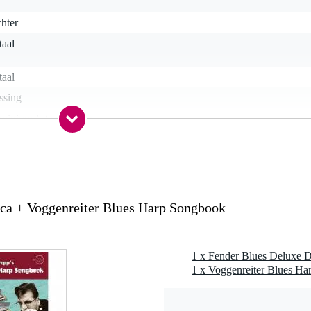
hter
taal
taal
ssing
minium / staal / zilver
nee
round
i / hoes / case / tas
ca + Voggenreiter Blues Harp Songbook
0 gr
1 x Fender Blues Deluxe 
0 x 15,0 x 3,0 cm