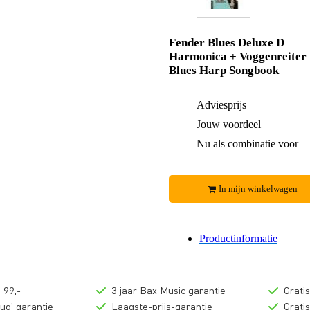
Fender Blues Deluxe D
Harmonica + Voggenreiter
Blues Harp Songbook
Adviesprijs
Jouw voordeel
Nu als combinatie voor
In mijn winkelwagen
Productinformatie
 99,-
3 jaar Bax Music garantie
Grati
ug' garantie
Laagste-prijs-garantie
Grati