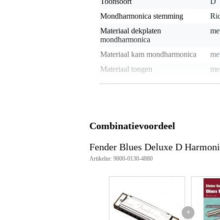
Toonsoort
D
Mondharmonica stemming
Ric
Materiaal dekplaten
me
mondharmonica
Materiaal kam mondharmonica
me
Materiaal tongen
me
Kleur
alu
Toonsoortenset
Mondharmonica doelgroep
all
Combinatievoordeel
Mondharmonica-accessoires
etu
Fender Blues Deluxe D Harmoni
Gewicht en afmetingen inclusief verpakking
Artikelnr: 9000-0130-4880
Gewicht
10
(incl. verpakking)
Afmeting
20,
(incl. verpakking)
Productspecificaties
+
diatonische mondharmonica