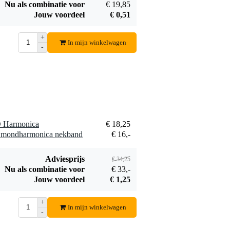
Nu als combinatie voor
€ 19,85
Jouw voordeel
€ 0,51
+
In mijn winkelwagen
-
Hohner harmonica
houder voor
€ 18,50
Richter
harmonica's met 10
Bestel mee
gaten
D Harmonica
€ 18,25
 mondharmonica nekband
€ 16,-
Adviesprijs
€ 34,25
Nu als combinatie voor
€ 33,-
Jouw voordeel
€ 1,25
+
In mijn winkelwagen
-