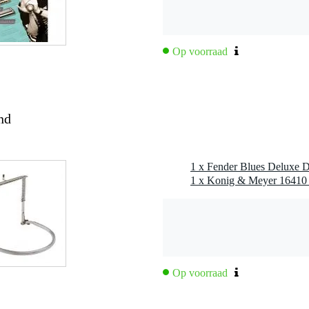
Op voorraad
nd
nd
eerd
1 x Fender Blues Deluxe 
1 x Konig & Meyer 16410
Op voorraad