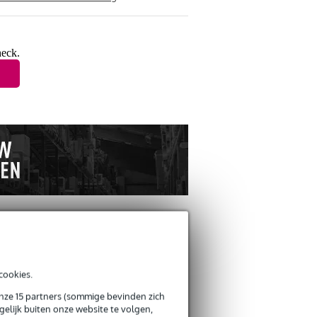
heck.
ANDEREN KOCHTEN
OOK
cookies.
onze 15 partners (sommige bevinden zich
elijk buiten onze website te volgen,
Schrijf zelf een review