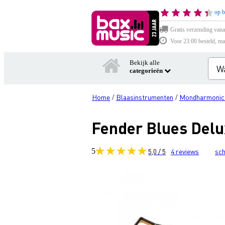
op b
Gratis verzending vana
Voor 23:00 besteld, ma
Bekijk alle
categorieën
Home
Blaasinstrumenten
Mondharmonic
/
/
Fender Blues Del
5
5,0 / 5
4
reviews
sch