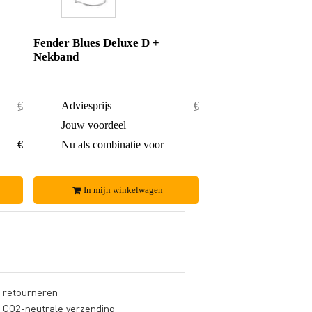
Fender Blues Deluxe D +
Nekband
€ 20,36
Adviesprijs
€ 34,25
€ 0,51
Jouw voordeel
€ 1,25
€ 19,85
Nu als combinatie voor
€ 33,-
In mijn winkelwagen
s retourneren
s CO2-neutrale verzending