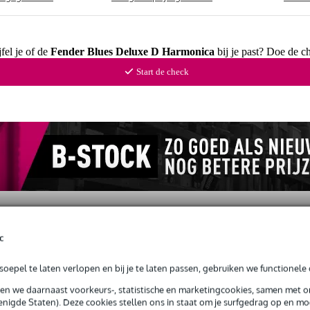
fel je of de
Fender Blues Deluxe D Harmonica
bij je past? Doe de c
Start de check
c
s en items (1)
oepel te laten verlopen en bij je te laten passen, gebruiken we functionele 
sen we daarnaast voorkeurs-, statistische en marketingcookies, samen met 
nigde Staten). Deze cookies stellen ons in staat om je surfgedrag op en mog