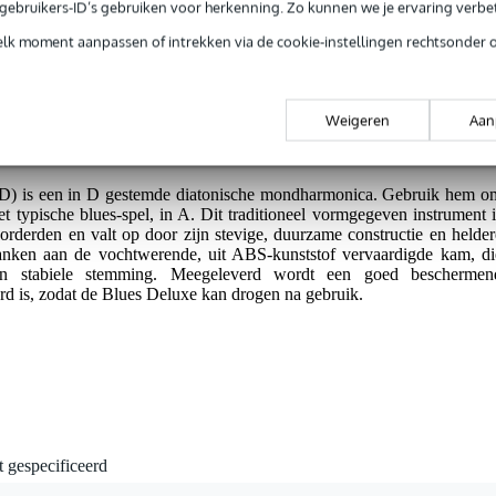
e gebruikers-ID’s gebruiken voor herkenning. Zo kunnen we je ervaring verb
elk moment aanpassen of intrekken via de cookie-instellingen rechtsonder 
jg je 3 jaar Bax Music Garantie.
ntie.
Weigeren
Aan
D) is een in D gestemde diatonische mondharmonica. Gebruik hem o
et typische blues-spel, in A. Dit traditioneel vormgegeven instrument i
orderden en valt op door zijn stevige, duurzame constructie en helder
danken aan de vochtwerende, uit ABS-kunststof vervaardigde kam, di
een stabiele stemming. Meegeleverd wordt een goed beschermen
rd is, zodat de Blues Deluxe kan drogen na gebruik.
t gespecificeerd