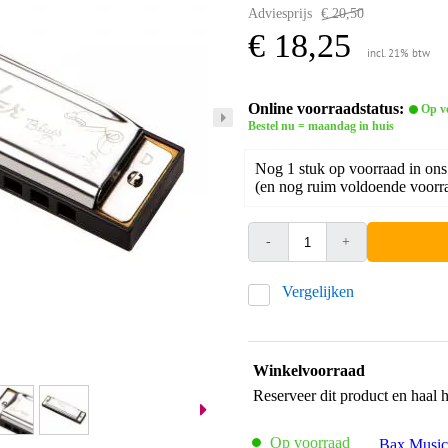
Adviesprijs
€ 20,50
€ 18,25
incl. 21% btw
Online voorraadstatus:
Op v
Bestel nu = maandag in huis
Nog 1 stuk op voorraad in ons
(en nog ruim voldoende voorra
-
+
Vergelijken
Winkelvoorraad
Reserveer dit product en haal 
Op voorraad
Bax Music