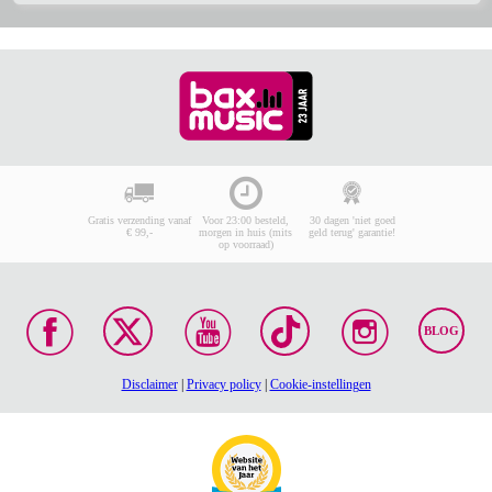
Gratis verzending vanaf
Voor 23:00 besteld,
30 dagen 'niet goed
€ 99,-
morgen in huis (mits
geld terug' garantie!
op voorraad)
BLOG
Disclaimer
|
Privacy policy
|
Cookie-instellingen