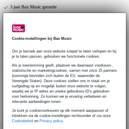
3 jaar Bax Music garantie
Gratis ophalen in de winkel
Cookie-instellingen bij Bax Music
DAP CM-45 overhead
Twijfel je of de
instrumentmicrofoon
bij je past? Doe de check.
Om je bezoek aan onze website soepel te laten verlopen en bij
je te laten passen, gebruiken we functionele cookies.
Start de check
Als je toestemming geeft, plaatsen we daarnaast voorkeurs-,
statistische en marketingcookies, samen met onze 15 partners
(sommige bevinden zich buiten de EU, waaronder de
Productinformatie
Verenigde Staten). Deze cookies stellen ons in staat om je
surfgedrag op en mogelijk buiten onze website te volgen,
overhead instrumentmicrofoon
waarbij we je IP-adres en unieke gebruikers-ID’s gebruiken
voor herkenning. Zo kunnen we je ervaring verbeteren en
condensatormicrofoon met back electret-constructie
relevante aanbiedingen tonen.
ontworpen voor hoge- en middenfrequentie-instrumenten
Je kunt je cookievoorkeuren op elk moment aanpassen of
Bekijk alle productspecificaties
intrekken via de cookie-instellingen rechtsonder of via onze
Cookiebeleid
en
Privacy policy
.