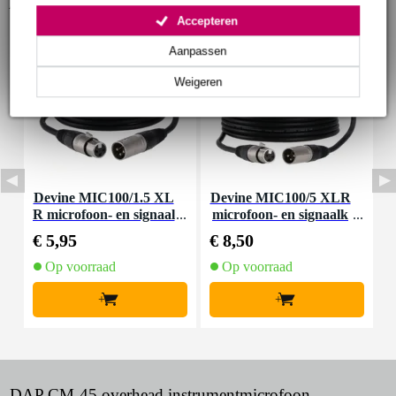
Accessoires (9)
Accepteren
Aanpassen
Weigeren
Devine MIC100/1.5 XL
Devine MIC100/5 XLR
I
R microfoon- en signaal
microfoon- en signaalk
n
kabel 1.5 meter
abel 5 meter
€ 5,95
€ 8,50
€
Op voorraad
Op voorraad
+
+
DAP CM-45 overhead instrumentmicrofoon