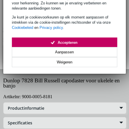
voor herkenning. Zo kunnen we je ervaring verbeteren en
capo
relevante aanbiedingen tonen.
voor: banjo en ukelele
Je kunt je cookievoorkeuren op elk moment aanpassen of
bevestiging: elastiek
intrekken via de cookie-instellingen rechtsonder of via onze
Cookiebeleid
en
Privacy policy
.
Bekijk alle productspecificaties
Bekijk ook eens (4)
Accepteren
Aanpassen
Weigeren
Dunlop 7828 Bill Russell capodaster voor ukelele en
banjo
Artikelnr:
9000-0005-8181
Productinformatie
Specificaties