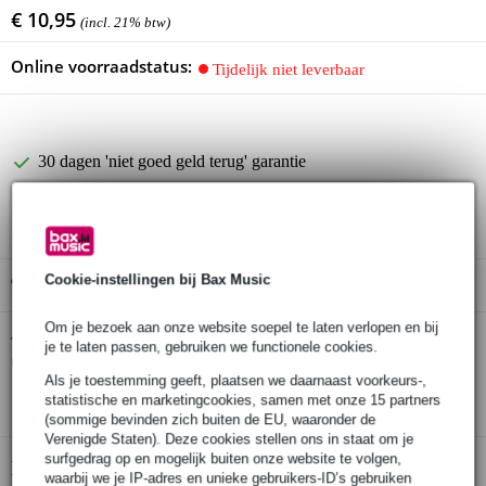
€ 10,95
(incl. 21% btw)
Online voorraadstatus:
Tijdelijk niet leverbaar
30 dagen 'niet goed geld terug' garantie
3 jaar Bax Music garantie
Cookie-instellingen bij Bax Music
Gratis ophalen in de winkel
Om je bezoek aan onze website soepel te laten verlopen en bij
Dunlop 7828 Bill Russell capodaster voor
Twijfel je of de
je te laten passen, gebruiken we functionele cookies.
ukelele en banjo
bij je past? Doe de check.
Als je toestemming geeft, plaatsen we daarnaast voorkeurs-,
Start de check
statistische en marketingcookies, samen met onze 15 partners
(sommige bevinden zich buiten de EU, waaronder de
Verenigde Staten). Deze cookies stellen ons in staat om je
surfgedrag op en mogelijk buiten onze website te volgen,
Productinformatie
waarbij we je IP-adres en unieke gebruikers-ID’s gebruiken