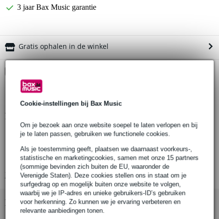
3 jaar Bax Music garantie
Gratis ophalen in de winkel
Kies nu voor 2 jaar extra Bax Music garantie en meer
voordelen
€ 12,25 eenmalig
Cookie-instellingen bij Bax Music
Productinformatie
Om je bezoek aan onze website soepel te laten verlopen en bij
Aantal stuks: 1
je te laten passen, gebruiken we functionele cookies.
Producten inbegrepen: 1 x Doughty G1110 G-klem
Als je toestemming geeft, plaatsen we daarnaast voorkeurs-,
statistische en marketingcookies, samen met onze 15 partners
Materiaal: Mild staal
(sommige bevinden zich buiten de EU, waaronder de
Bekijk alle productspecificaties
Verenigde Staten). Deze cookies stellen ons in staat om je
surfgedrag op en mogelijk buiten onze website te volgen,
waarbij we je IP-adres en unieke gebruikers-ID’s gebruiken
Bekijk ook eens (3)
voor herkenning. Zo kunnen we je ervaring verbeteren en
relevante aanbiedingen tonen.