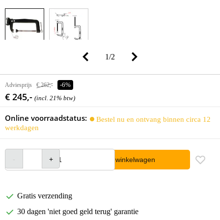
1
/
2
Adviesprijs
€ 262,-
-6%
€ 245,-
(incl. 21% btw)
Online voorraadstatus:
Bestel nu en ontvang binnen circa 12
werkdagen
In winkelwagen
Gratis verzending
30 dagen 'niet goed geld terug' garantie