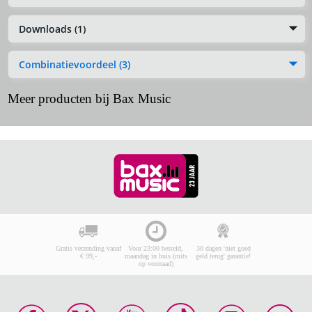
Downloads (1)
Combinatievoordeel (3)
Meer producten bij Bax Music
Gratis verzending vanaf
Voor 23:00 besteld,
30 dagen 'niet goed
€ 99,-
maandag in huis (mits
geld terug' garantie!
op voorraad)