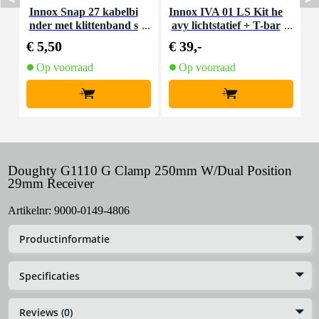
Innox Snap 27 kabelbi
Innox IVA 01 LS Kit he
I
nder met klittenband s
avy lichtstatief + T-bar
mal zwart (10 stuks)
€ 5,50
€ 39,-
€
Op voorraad
Op voorraad
+
+
Doughty G1110 G Clamp 250mm W/Dual Position
29mm Receiver
Artikelnr:
9000-0149-4806
Productinformatie
Specificaties
Reviews (0)