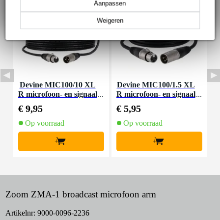
Aanpassen
Weigeren
Devine MIC100/10 XL
Devine MIC100/1.5 XL
D
R microfoon- en signaal
R microfoon- en signaal
m
kabel 10 meter
kabel 1.5 meter
€ 9,95
€ 5,95
€
Op voorraad
Op voorraad
+
+
Zoom ZMA-1 broadcast microfoon arm
Artikelnr:
9000-0096-2236