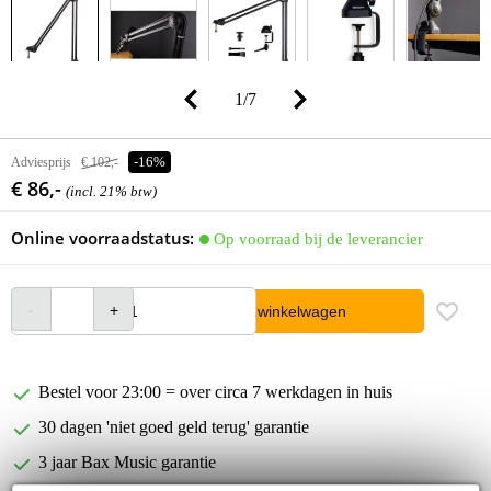
1
/
7
Adviesprijs
€ 102,-
-16%
€ 86,-
(incl. 21% btw)
Online voorraadstatus:
Op voorraad bij de leverancier
In winkelwagen
Bestel voor 23:00 = over circa 7 werkdagen in huis
30 dagen 'niet goed geld terug' garantie
3 jaar Bax Music garantie