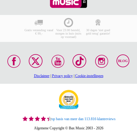
Gratis verzending vanaf
Voor 23:00 besteld,
30 dagen 'niet goed
€ 99,-
morgen in huis (mits
geld terug' garantie!
op voorraad)
BLOG
Disclaimer
|
Privacy policy
|
Cookie-instellingen
op basis van meer dan 113.816 klantreviews
Algemene Copyright © Bax Music 2003 - 2026