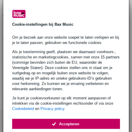
Gratis ophalen in de winkel
Cookie-instellingen bij Bax Music
Zoom ZMA-1 broadcast microfoon arm
Twijfel je of de
bij
je past? Doe de check.
Om je bezoek aan onze website soepel te laten verlopen en bij
je te laten passen, gebruiken we functionele cookies.
Start de check
Als je toestemming geeft, plaatsen we daarnaast voorkeurs-,
statistische en marketingcookies, samen met onze 15 partners
(sommige bevinden zich buiten de EU, waaronder de
Productinformatie
Verenigde Staten). Deze cookies stellen ons in staat om je
surfgedrag op en mogelijk buiten onze website te volgen,
Zoom ZMA-1
waarbij we je IP-adres en unieke gebruikers-ID’s gebruiken
voor herkenning. Zo kunnen we je ervaring verbeteren en
broadcast microfoon statief
relevante aanbiedingen tonen.
inclusief klittenband voor kabel management
Je kunt je cookievoorkeuren op elk moment aanpassen of
Bekijk alle productspecificaties
intrekken via de cookie-instellingen rechtsonder of via onze
Cookiebeleid
en
Privacy policy
.
Accessoires (10)
Accepteren