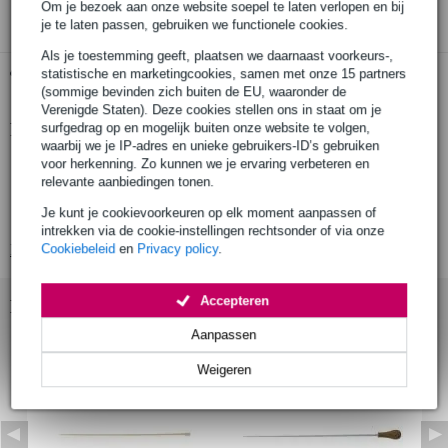
Om je bezoek aan onze website soepel te laten verlopen en bij
je te laten passen, gebruiken we functionele cookies.
Als je toestemming geeft, plaatsen we daarnaast voorkeurs-,
Gratis ophalen in de winkel
statistische en marketingcookies, samen met onze 15 partners
(sommige bevinden zich buiten de EU, waaronder de
Verenigde Staten). Deze cookies stellen ons in staat om je
Productinformatie
surfgedrag op en mogelijk buiten onze website te volgen,
waarbij we je IP-adres en unieke gebruikers-ID’s gebruiken
voor herkenning. Zo kunnen we je ervaring verbeteren en
Gewa dirigeerstok
relevante aanbiedingen tonen.
lengte: 45 cm
Je kunt je cookievoorkeuren op elk moment aanpassen of
kleur: wit
intrekken via de cookie-instellingen rechtsonder of via onze
Bekijk alle productspecificaties
Cookiebeleid
en
Privacy policy
.
Accepteren
Bekijk ook eens (2)
Aanpassen
Weigeren