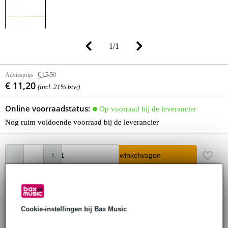
1
/
1
Adviesprijs
€ 15,50
€ 11,20
(incl. 21% btw)
Online voorraadstatus:
Op voorraad bij de leverancier
Nog ruim voldoende voorraad bij de leverancier
In winkelwagen
Bestel voor 23:00 = over circa 5 werkdagen in huis
30 dagen 'niet goed geld terug' garantie
Cookie-instellingen bij Bax Music
3 jaar Bax Music garantie