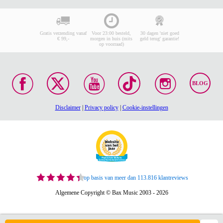
Gratis verzending vanaf
Voor 23:00 besteld,
30 dagen 'niet goed
€ 99,-
morgen in huis (mits
geld terug' garantie!
op voorraad)
BLOG
Disclaimer
|
Privacy policy
|
Cookie-instellingen
op basis van meer dan 113.816 klantreviews
Algemene Copyright © Bax Music 2003 - 2026