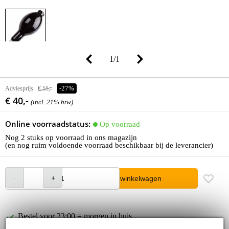
1
/
1
Adviesprijs
€ 55,-
-27%
€ 40,-
(incl. 21% btw)
Online voorraadstatus:
Op voorraad
Nog 2 stuks op voorraad in ons magazijn
(en nog ruim voldoende voorraad beschikbaar bij de leverancier)
In winkelwagen
Bestel voor 23:00 = morgen in huis