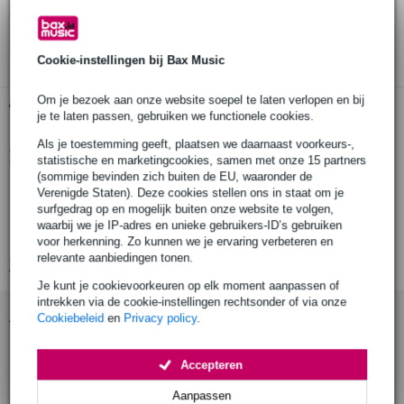
30 dagen 'niet goed geld terug' garantie
3 jaar Bax Music garantie
Cookie-instellingen bij Bax Music
Om je bezoek aan onze website soepel te laten verlopen en bij
Gratis ophalen in de winkel
je te laten passen, gebruiken we functionele cookies.
Als je toestemming geeft, plaatsen we daarnaast voorkeurs-,
Productinformatie
statistische en marketingcookies, samen met onze 15 partners
(sommige bevinden zich buiten de EU, waaronder de
blacklight-lamp
Verenigde Staten). Deze cookies stellen ons in staat om je
surfgedrag op en mogelijk buiten onze website te volgen,
voor: Showtec Blacklight
waarbij we je IP-adres en unieke gebruikers-ID’s gebruiken
E40 lampvoet
voor herkenning. Zo kunnen we je ervaring verbeteren en
relevante aanbiedingen tonen.
Bekijk alle productspecificaties
Je kunt je cookievoorkeuren op elk moment aanpassen of
intrekken via de cookie-instellingen rechtsonder of via onze
Accessoires (1)
Cookiebeleid
en
Privacy policy
.
Accepteren
Aanpassen