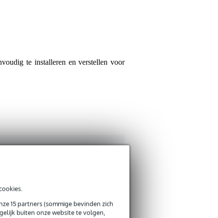
LD
11 september 2024
3
Je beoordeling
Schreef het volgende ov
Goede stevige metalen be
Je ervaring
udig te installeren en verstellen voor
Verstuur
cookies.
onze 15 partners (sommige bevinden zich
elijk buiten onze website te volgen,