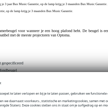
jg je 3 jaar Bax Music Garantie, op de lamp krijg je 3 maanden Bax Music Garantie.
antie, op de lamp krijg je 3 maanden Bax Music Garantie.
rbeugel voor wanneer je een hoog plafond hebt. De beugel is eenvo
patibel met de meeste projectoren van Optoma.
t gespecificeerd
afondbeugel
a
c
t gespecificeerd
, zwart
oepel te laten verlopen en bij je te laten passen, gebruiken we functionele 
unts bevestiging
sen we daarnaast voorkeurs-, statistische en marketingcookies, samen met 
nigde Staten). Deze cookies stellen ons in staat om je surfgedrag op en mog