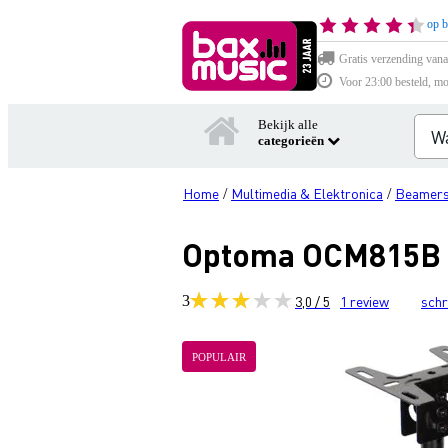
op b
Gratis verzending vana
Voor 23:00 besteld, mo
Bekijk alle
categorieën
Home
Multimedia & Elektronica
Beamers
/
/
Optoma OCM815B u
3
3,0 / 5
1
review
schr
POPULAIR