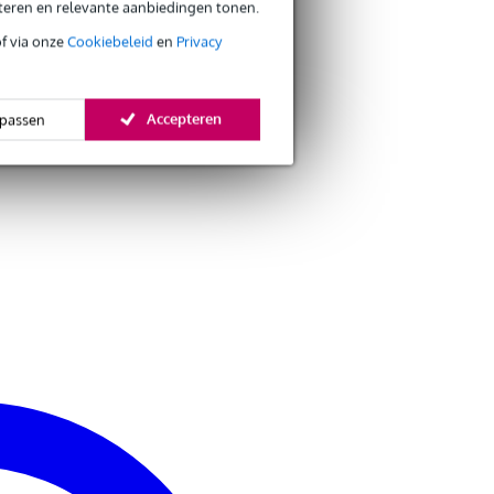
eteren en relevante aanbiedingen tonen.
of via onze
Cookiebeleid
en
Privacy
Accepteren
passen