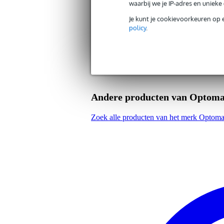
waarbij we je IP-adres en uniek
Gewicht en afmetingen inclusief verpakking
Je kunt je cookievoorkeuren op 
Gewicht
2,2
(incl. verpakking)
policy
.
Afmeting
43,
(incl. verpakking)
Productspecificaties
pitch: 20°
roll: 20°
yaw: 30°
Andere producten van Optom
verstelbaar in hoogte: 57.6 x 83
gewicht: 2.5 kg
Zoek alle producten van het merk Optom
meegeleverd:
gebruikershandleiding,
accessoires (incl. schroev