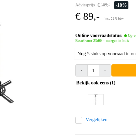
-18%
Adviesprijs
€ 109,-
€ 89,-
incl. 21% btw
Online voorraadstatus:
Op v
Bestel voor 23:00 = morgen in huis
Nog 5 stuks op voorraad in on
-
+
Bekijk ook eens (1)
Vergelijken