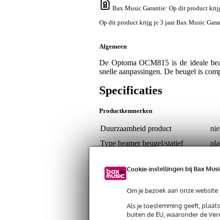
Bax Music Garantie
: Op dit product kri
Op dit product krijg je 3 jaar Bax Music Gar
Algemeen
De Optoma OCM815 is de ideale beame
snelle aanpassingen. De beugel is com
Specificaties
Productkenmerken
Duurzaamheid product
nie
Type beamer beugel/statief
pl
Hoogte verstelbaar
j
Cookie-instellingen bij Bax Musi
Draagvermogen beamerbeugel
nie
Kleur
wit
Om je bezoek aan onze website s
Typer beamer montage
4-p
Als je toestemming geeft, plaat
buiten de EU, waaronder de Vere