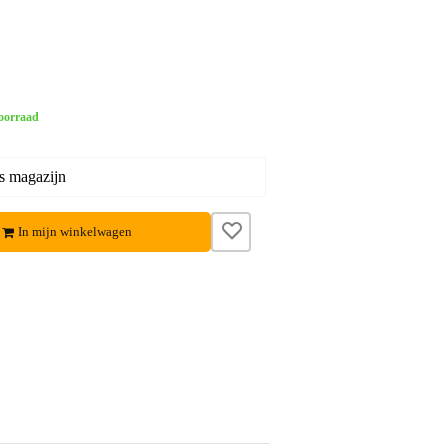
oorraad
s magazijn
In mijn winkelwagen