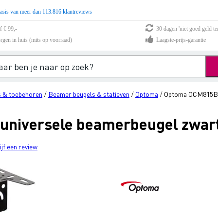
asis van meer dan 113.816 klantreviews
f € 99,-
30 dagen 'niet goed geld te
rgen in huis (mits op voorraad)
Laagste-prijs-garantie
 & toebehoren
Beamer beugels & statieven
Optoma
Optoma OCM815B u
/
/
/
niversele beamerbeugel zwar
ijf een review