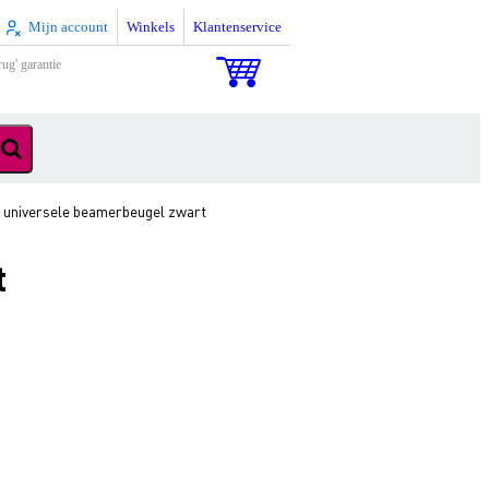
Mijn account
Winkels
Klantenservice
rug' garantie
niversele beamerbeugel zwart
t