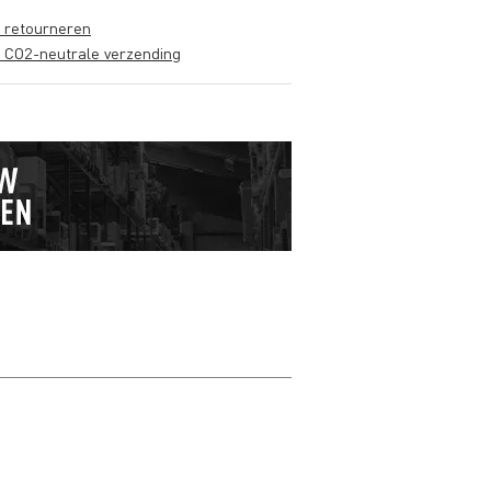
s retourneren
s CO2-neutrale verzending
Schrijf zelf een r
Je naam