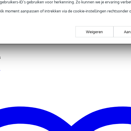
e gebruikers-ID’s gebruiken voor herkenning. Zo kunnen we je ervaring verb
elk moment aanpassen of intrekken via de cookie-instellingen rechtsonder 
 kg
0 x 20,5 x 12,5 cm
Weigeren
Aan
a
.5 cm
a
en, ringen, verlengarmen en inbussleutels)