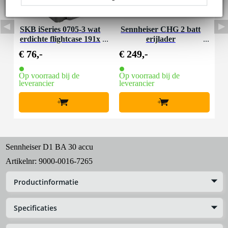
SKB iSeries 0705-3 wat
Sennheiser CHG 2 batt
erdichte flightcase 191x
erijlader
127x83mm
€ 76,-
€ 249,-
Op voorraad bij de
Op voorraad bij de
leverancier
leverancier
+
+
Sennheiser D1 BA 30 accu
Artikelnr:
9000-0016-7265
Productinformatie
Specificaties