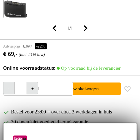
1
/
1
Adviesprijs
€ 89,-
-22%
€ 69,-
(incl. 21% btw)
Online voorraadstatus:
Op voorraad bij de leverancier
In winkelwagen
Bestel voor 23:00 = over circa 3 werkdagen in huis
30 dagen 'niet goed geld terug' garantie
3 jaar Bax Music garantie