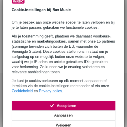
Cookie-instellingen bij Bax Music
Gratis ophalen in de winkel
Om je bezoek aan onze website soepel te laten verlopen en bij
je te laten passen, gebruiken we functionele cookies.
Productinformatie
Als je toestemming geeft, plaatsen we daarnaast voorkeurs-,
accu
statistische en marketingcookies, samen met onze 15 partners
(sommige bevinden zich buiten de EU, waaronder de
geschikt voor: SK D1
Verenigde Staten). Deze cookies stellen ons in staat om je
voltage: 3.7 V
surfgedrag op en mogelijk buiten onze website te volgen,
waarbij we je IP-adres en unieke gebruikers-ID’s gebruiken
Bekijk alle productspecificaties
voor herkenning. Zo kunnen we je ervaring verbeteren en
relevante aanbiedingen tonen.
Accessoires (2)
Je kunt je cookievoorkeuren op elk moment aanpassen of
intrekken via de cookie-instellingen rechtsonder of via onze
Cookiebeleid
en
Privacy policy
.
Accepteren
Aanpassen
Weigeren