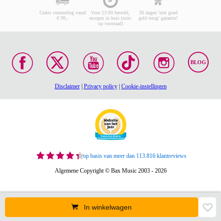
Gratis verzending vanaf
Voor 23:00 besteld,
30 dagen 'niet goed
€ 99,-
morgen in huis (mits
geld terug' garantie!
op voorraad)
BLOG
Disclaimer
|
Privacy policy
|
Cookie-instellingen
op basis van meer dan 113.816 klantreviews
Algemene Copyright © Bax Music 2003 - 2026
In winkelwagen