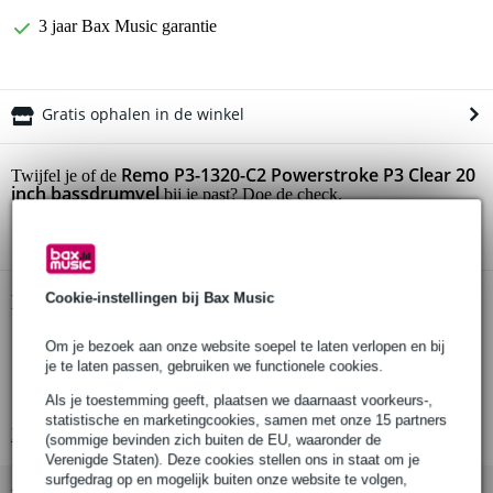
3 jaar Bax Music garantie
Gratis ophalen in de winkel
Remo P3-1320-C2 Powerstroke P3 Clear 20
Twijfel je of de
inch bassdrumvel
bij je past? Doe de check.
Start de check
Cookie-instellingen bij Bax Music
Productinformatie
Remo P3-1320-C2 20 inch Powerstroke 3 Ambassador
Om je bezoek aan onze website soepel te laten verlopen en bij
je te laten passen, gebruiken we functionele cookies.
transparant bassdrumvel
enkele laag van 10 mil (0.254mm) transparant Mylar
Als je toestemming geeft, plaatsen we daarnaast voorkeurs-,
statistische en marketingcookies, samen met onze 15 partners
Bekijk alle productspecificaties
(sommige bevinden zich buiten de EU, waaronder de
Verenigde Staten). Deze cookies stellen ons in staat om je
surfgedrag op en mogelijk buiten onze website te volgen,