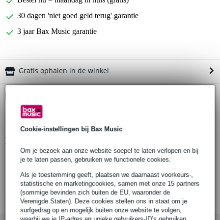
30 dagen 'niet goed geld terug' garantie
3 jaar Bax Music garantie
Gratis ophalen in de winkel
Kies nu voor 2 jaar extra Bax Music garantie en meer
voordelen
€ 9,95 eenmalig
Cookie-instellingen bij Bax Music
Productinformatie
Om je bezoek aan onze website soepel te laten verlopen en bij
Warwick basgitaar speakerkast
je te laten passen, gebruiken we functionele cookies.
serie: Gnome
Als je toestemming geeft, plaatsen we daarnaast voorkeurs-,
statistische en marketingcookies, samen met onze 15 partners
model: Gnome CAB 10/8
(sommige bevinden zich buiten de EU, waaronder de
Bekijk alle productspecificaties
Verenigde Staten). Deze cookies stellen ons in staat om je
surfgedrag op en mogelijk buiten onze website te volgen,
waarbij we je IP-adres en unieke gebruikers-ID’s gebruiken