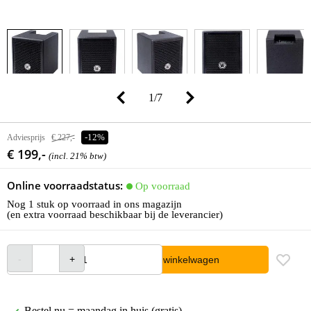
1
/
7
Adviesprijs
€ 227,-
-12%
€ 199,-
(incl. 21% btw)
Online voorraadstatus:
Op voorraad
Nog 1 stuk op voorraad in ons magazijn
(en extra voorraad beschikbaar bij de leverancier)
In winkelwagen
Bestel nu = maandag in huis (gratis)