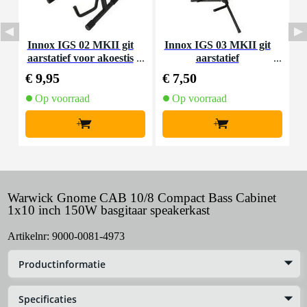
Innox IGS 02 MKII git
Innox IGS 03 MKII git
D
aarstatief voor akoestis
aarstatief
a
che gitaar
€ 9,95
€ 7,50
€
Op voorraad
Op voorraad
+
+
Warwick Gnome CAB 10/8 Compact Bass Cabinet
1x10 inch 150W basgitaar speakerkast
Artikelnr:
9000-0081-4973
Productinformatie
Specificaties