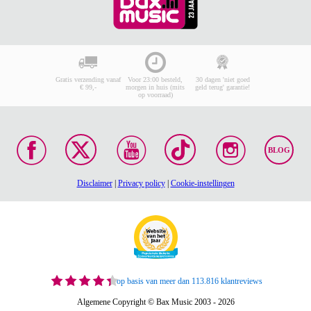
Gratis verzending vanaf
Voor 23:00 besteld,
30 dagen 'niet goed
€ 99,-
morgen in huis (mits
geld terug' garantie!
op voorraad)
BLOG
Disclaimer
|
Privacy policy
|
Cookie-instellingen
op basis van meer dan 113.816 klantreviews
Algemene Copyright © Bax Music 2003 - 2026