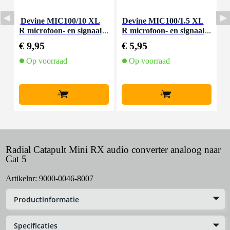
Devine MIC100/10 XL
Devine MIC100/1.5 XL
D
R microfoon- en signaal
R microfoon- en signaal
m
kabel 10 meter
kabel 1.5 meter
€ 9,95
€ 5,95
€
Op voorraad
Op voorraad
+
+
Radial Catapult Mini RX audio converter analoog naar
Cat 5
Artikelnr:
9000-0046-8007
Productinformatie
Specificaties