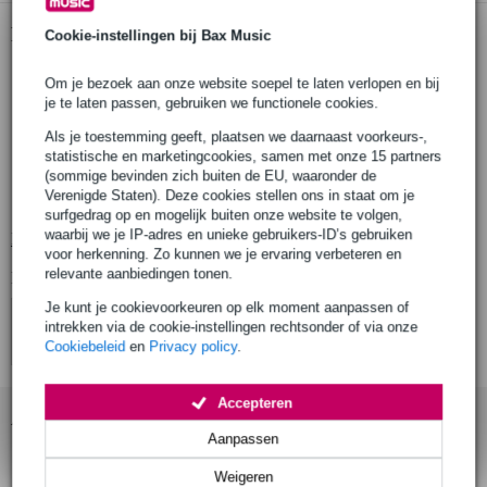
Productinformatie
Cookie-instellingen bij Bax Music
Vonyx VMM-K402
Om je bezoek aan onze website soepel te laten verlopen en bij
afspeelmogelijkheden: USB
je te laten passen, gebruiken we functionele cookies.
inputs:
Als je toestemming geeft, plaatsen we daarnaast voorkeurs-,
6.3 mm jack
statistische en marketingcookies, samen met onze 15 partners
USB
(sommige bevinden zich buiten de EU, waaronder de
Verenigde Staten). Deze cookies stellen ons in staat om je
XLR (3-pin)
surfgedrag op en mogelijk buiten onze website te volgen,
waarbij we je IP-adres en unieke gebruikers-ID’s gebruiken
Bekijk alle productspecificaties
voor herkenning. Zo kunnen we je ervaring verbeteren en
relevante aanbiedingen tonen.
Bekijk ook eens (4)
Je kunt je cookievoorkeuren op elk moment aanpassen of
intrekken via de cookie-instellingen rechtsonder of via onze
Cookiebeleid
en
Privacy policy
.
Accepteren
Accessoires (11)
Aanpassen
Weigeren