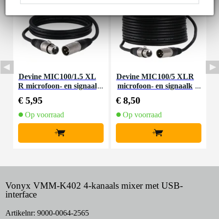
Devine MIC100/1.5 XL
Devine MIC100/5 XLR
D
R microfoon- en signaal
microfoon- en signaalk
kabel 1.5 meter
abel 5 meter
€ 5,95
€ 8,50
€
Op voorraad
Op voorraad
+
+
Vonyx VMM-K402 4-kanaals mixer met USB-
interface
Artikelnr:
9000-0064-2565