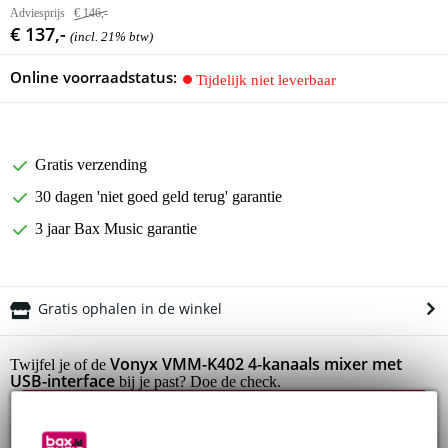
Adviesprijs
€ 146,-
€ 137,-
(incl. 21% btw)
Online voorraadstatus:
Tijdelijk niet leverbaar
Gratis verzending
30 dagen 'niet goed geld terug' garantie
3 jaar Bax Music garantie
Gratis ophalen in de winkel
Vonyx VMM-K402 4-kanaals mixer met
Twijfel je of de
USB-interface
bij je past? Doe de check.
Start de check