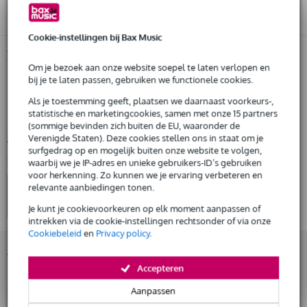
€ 2.500,-
Start de check
Gratis
thuisbezorgd of op te halen in de winkel
Al na 4 maanden maandelijks opzegbaar
Cookie-instellingen bij Bax Music
De mogelijkheid om je product(en) met korting te kopen
Snelle vervanging door Bax Music bij een defect
Productinformatie
Om je bezoek aan onze website soepel te laten verlopen en
bij je te laten passen, gebruiken we functionele cookies.
Rode RODECaster Pro
Huur dit product
broadcast mengpaneel
Als je toestemming geeft, plaatsen we daarnaast voorkeurs-,
statistische en marketingcookies, samen met onze 15 partners
voorzien van klasse A Servo Biased preamps
(sommige bevinden zich buiten de EU, waaronder de
Bekijk alle productspecificaties
Verenigde Staten). Deze cookies stellen ons in staat om je
surfgedrag op en mogelijk buiten onze website te volgen,
Bekijk ook eens (4)
waarbij we je IP-adres en unieke gebruikers-ID’s gebruiken
voor herkenning. Zo kunnen we je ervaring verbeteren en
relevante aanbiedingen tonen.
Je kunt je cookievoorkeuren op elk moment aanpassen of
intrekken via de cookie-instellingen rechtsonder of via onze
Cookiebeleid
en
Privacy policy
.
Accessoires (40)
Accepteren
Aanpassen