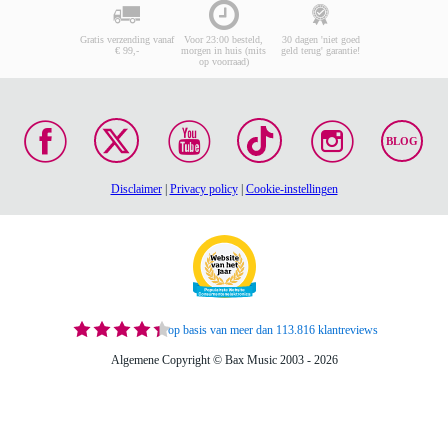
Gratis verzending vanaf
Voor 23:00 besteld,
30 dagen 'niet goed
€ 99,-
morgen in huis (mits
geld terug' garantie!
op voorraad)
BLOG
Disclaimer
|
Privacy policy
|
Cookie-instellingen
op basis van meer dan 113.816 klantreviews
Algemene Copyright © Bax Music 2003 - 2026