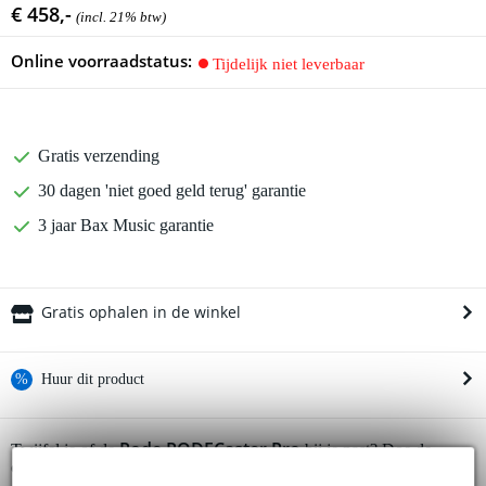
€ 458,-
(incl. 21% btw)
Online voorraadstatus:
Tijdelijk niet leverbaar
Gratis verzending
30 dagen 'niet goed geld terug' garantie
3 jaar Bax Music garantie
Gratis ophalen in de winkel
%
Huur dit product
Huur dit product al vanaf 33 euro per maand
Rode RODECaster Pro
Twijfel je of de
bij je past? Doe de
Huur meerdere producten tegelijk: min. € 300,- en max.
check.