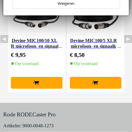
Weigeren
Devine MIC100/10 XL
Devine MIC100/5 XLR
D
R microfoon- en signaal
microfoon- en signaalk
kabel 10 meter
abel 5 meter
€ 9,95
€ 8,50
€
Op voorraad
Op voorraad
+
+
Rode RODECaster Pro
Artikelnr:
9000-0048-1273