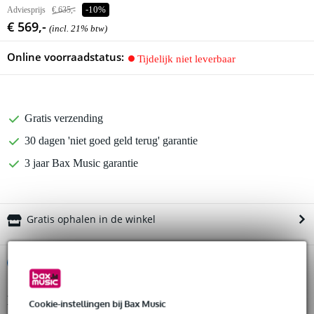
Adviesprijs
€ 635,-
-10%
€ 569,-
(incl. 21% btw)
Online voorraadstatus:
Tijdelijk niet leverbaar
Gratis verzending
30 dagen 'niet goed geld terug' garantie
3 jaar Bax Music garantie
Gratis ophalen in de winkel
%
Huur dit product
Productinformatie
Cookie-instellingen bij Bax Music
Huur dit product al vanaf 41 euro per maand