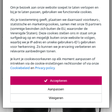
Huur meerdere producten tegelijk: min. € 300,- en max.
Studiomaster Venture 18SAP actieve DSP-subwoofer
€ 2.500,-
Om je bezoek aan onze website soepel te laten verlopen en
Gratis
woofer: 18 inch subwoofer met 3 inchspreekspoel, ferrietmagneet
thuisbezorgd of op te halen in de winkel
bij je te laten passen, gebruiken we functionele cookies.
Al na 4 maanden maandelijks opzegbaar
versterker:
Als je toestemming geeft, plaatsen we daarnaast voorkeurs-,
De mogelijkheid om je product(en) met korting te kopen
1200 W piek,
statistische en marketingcookies, samen met onze 15 partners
Snelle vervanging door Bax Music bij een defect
600 W RMS
(sommige bevinden zich buiten de EU, waaronder de
Verenigde Staten). Deze cookies stellen ons in staat om je
Bekijk alle productspecificaties
surfgedrag op en mogelijk buiten onze website te volgen,
Huur dit product
waarbij we je IP-adres en unieke gebruikers-ID’s gebruiken
Bekijk ook eens (4)
voor herkenning. Zo kunnen we je ervaring verbeteren en
relevante aanbiedingen tonen.
Je kunt je cookievoorkeuren op elk moment aanpassen of
intrekken via de cookie-instellingen rechtsonder of via onze
Cookiebeleid
en
Privacy policy
.
Accessoires (8)
Accepteren
Aanpassen
Weigeren