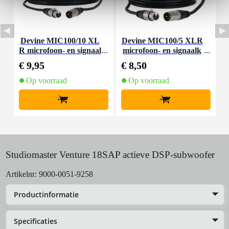
Devine MIC100/10 XL
Devine MIC100/5 XLR
I
R microfoon- en signaal
microfoon- en signaalk
kabel 10 meter
abel 5 meter
€ 9,95
€ 8,50
€
Op voorraad
Op voorraad
+
+
Studiomaster Venture 18SAP actieve DSP-subwoofer
Artikelnr:
9000-0051-9258
Productinformatie
Specificaties