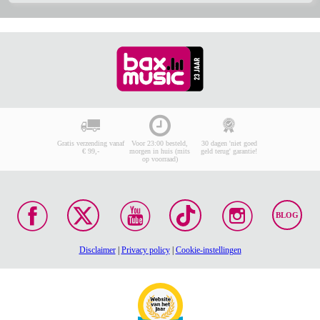
Gratis verzending vanaf
Voor 23:00 besteld,
30 dagen 'niet goed
€ 99,-
morgen in huis (mits
geld terug' garantie!
op voorraad)
BLOG
Disclaimer
|
Privacy policy
|
Cookie-instellingen