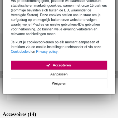
Als je toestemming geeft, plaatsen we daarnaast voorkeurs-,
Devine Aco Studio Cloud
statistische en marketingcookies, samen met onze 15 partners
(sommige bevinden zich buiten de EU, waaronder de
cloud absorber
Verenigde Staten). Deze cookies stellen ons in staat om je
absorberend materiaal: gerecyled PET (OEKO-TEX)
surfgedrag op en mogelijk buiten onze website te volgen,
waarbij we je IP-adres en unieke gebruikers-ID’s gebruiken
Bekijk alle productspecificaties
voor herkenning. Zo kunnen we je ervaring verbeteren en
relevante aanbiedingen tonen.
Bekijk ook eens (3)
Je kunt je cookievoorkeuren op elk moment aanpassen of
intrekken via de cookie-instellingen rechtsonder of via onze
Cookiebeleid
en
Privacy policy
.
Accepteren
Aanpassen
Weigeren
Accessoires (14)