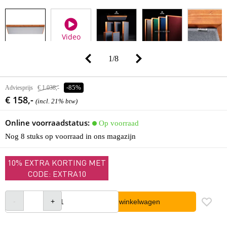
Video
1
/
8
Adviesprijs
€ 1.038,-
-85%
€ 158,-
(incl. 21% btw)
Online voorraadstatus:
Op voorraad
Nog 8 stuks op voorraad in ons magazijn
10% EXTRA KORTING MET
CODE: EXTRA10
In winkelwagen