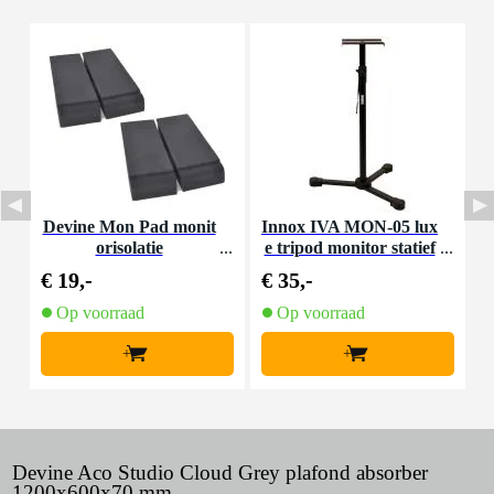
Devine Mon Pad monit
Innox IVA MON-05 lux
D
orisolatie
e tripod monitor statief
(per stuk)
€ 19,-
€ 35,-
€
Op voorraad
Op voorraad
+
+
Devine Aco Studio Cloud Grey plafond absorber
1200x600x70 mm