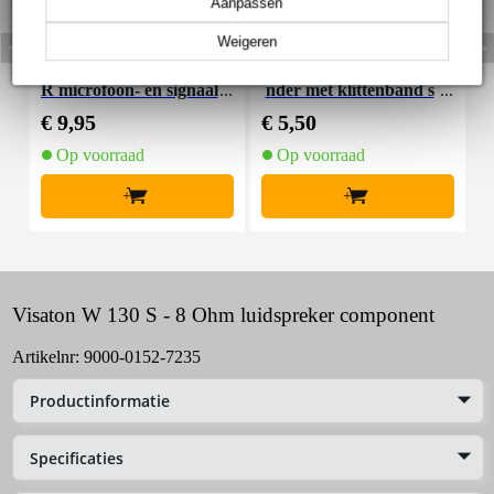
Aanpassen
Weigeren
Devine MIC100/10 XL
Innox Snap 27 kabelbi
R microfoon- en signaal
nder met klittenband s
K
kabel 10 meter
mal zwart (10 stuks)
€ 9,95
€ 5,50
€
Op voorraad
Op voorraad
+
+
Visaton W 130 S - 8 Ohm luidspreker component
Artikelnr:
9000-0152-7235
Productinformatie
Specificaties