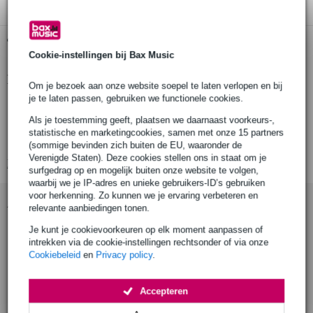
Gratis ophalen in de winkel
Cookie-instellingen bij Bax Music
Productinformatie
Om je bezoek aan onze website soepel te laten verlopen en bij
je te laten passen, gebruiken we functionele cookies.
driver_inch: 5 inch
Als je toestemming geeft, plaatsen we daarnaast voorkeurs-,
rms vermogen: 50 W
statistische en marketingcookies, samen met onze 15 partners
piekvermogen: 80 W
(sommige bevinden zich buiten de EU, waaronder de
Verenigde Staten). Deze cookies stellen ons in staat om je
Bekijk alle productspecificaties
surfgedrag op en mogelijk buiten onze website te volgen,
waarbij we je IP-adres en unieke gebruikers-ID’s gebruiken
voor herkenning. Zo kunnen we je ervaring verbeteren en
Accessoires (7)
relevante aanbiedingen tonen.
Je kunt je cookievoorkeuren op elk moment aanpassen of
intrekken via de cookie-instellingen rechtsonder of via onze
Cookiebeleid
en
Privacy policy
.
Accepteren