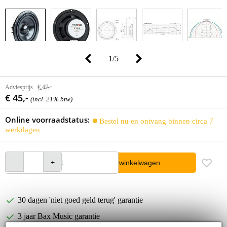
1
/
5
Adviesprijs
€ 47,-
€ 45,-
(incl. 21% btw)
Online voorraadstatus:
Bestel nu en ontvang binnen circa 7
werkdagen
In winkelwagen
30 dagen 'niet goed geld terug' garantie
3 jaar Bax Music garantie