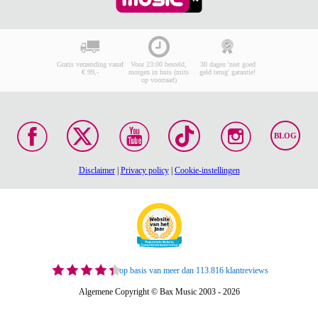
Gratis verzending vanaf
Voor 23:00 besteld,
30 dagen 'niet goed
€ 99,-
morgen in huis (mits
geld terug' garantie!
op voorraad)
BLOG
Disclaimer
|
Privacy policy
|
Cookie-instellingen
op basis van meer dan 113.816 klantreviews
Algemene Copyright © Bax Music 2003 - 2026