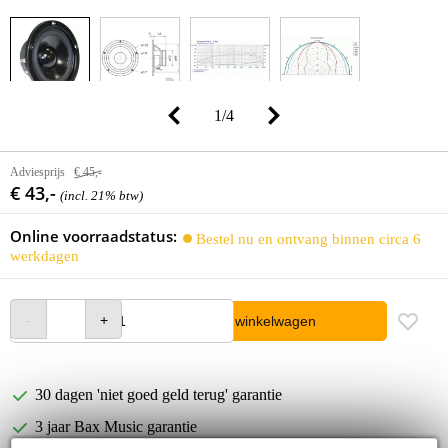
1
/
4
Adviesprijs
€ 45,-
€ 43,-
(incl. 21% btw)
Online voorraadstatus:
Bestel nu en ontvang binnen circa 6
werkdagen
In winkelwagen
30 dagen 'niet goed geld terug' garantie
3 jaar Bax Music garantie