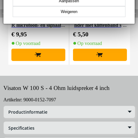
Aanpassen
Weigeren
Devine MIC100/10 XL
Innox Snap 27 kabelbi
R microfoon- en signaal
nder met klittenband s
K
kabel 10 meter
mal zwart (10 stuks)
€ 9,95
€ 5,50
€
Op voorraad
Op voorraad
+
+
Visaton W 100 S - 4 Ohm luidspreker 4 inch
Artikelnr:
9000-0152-7097
Productinformatie
Specificaties