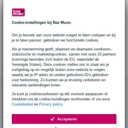
Gratis ophalen in de winkel
Cookie-instellingen bij Bax Music
Productinformatie
Om je bezoek aan onze website soepel te laten verlopen en bij
je te laten passen, gebruiken we functionele cookies.
rms vermogen: 30 W
Als je toestemming geeft, plaatsen we daarnaast voorkeurs-,
max. vermogen: 50 W
statistische en marketingcookies, samen met onze 15 partners
nominale impedantie: 4 Ohm
(sommige bevinden zich buiten de EU, waaronder de
Verenigde Staten). Deze cookies stellen ons in staat om je
Bekijk alle productspecificaties
surfgedrag op en mogelijk buiten onze website te volgen,
waarbij we je IP-adres en unieke gebruikers-ID’s gebruiken
voor herkenning. Zo kunnen we je ervaring verbeteren en
Accessoires (7)
relevante aanbiedingen tonen.
Je kunt je cookievoorkeuren op elk moment aanpassen of
intrekken via de cookie-instellingen rechtsonder of via onze
Cookiebeleid
en
Privacy policy
.
Accepteren